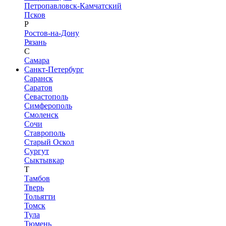
Петропавловск-Камчатский
Псков
Р
Ростов-на-Дону
Рязань
С
Самара
Санкт-Петербург
Саранск
Саратов
Севастополь
Симферополь
Смоленск
Сочи
Ставрополь
Старый Оскол
Сургут
Сыктывкар
Т
Тамбов
Тверь
Тольятти
Томск
Тула
Тюмень