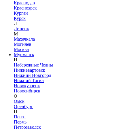
Краснодар
Красноярск
Курган
Курск
Л
Липецк
М
Махачкала
Могилёв
Москва
Мурманск
Н
Набережные Челны
Нижневартовск
Нижний Новгород
Нижний Тагил
Новокузнецк
Новосибирск
О
Омск
Оренбург
П
Пенза
Пермь
Петрозаводск