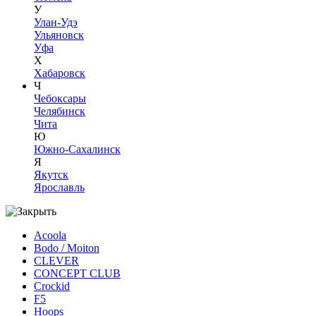
У
Улан-Удэ
Ульяновск
Уфа
Х
Хабаровск
Ч
Чебоксары
Челябинск
Чита
Ю
Южно-Сахалинск
Я
Якутск
Ярославль
Acoola
Bodo / Moiton
CLEVER
CONCEPT CLUB
Crockid
F5
Hoops