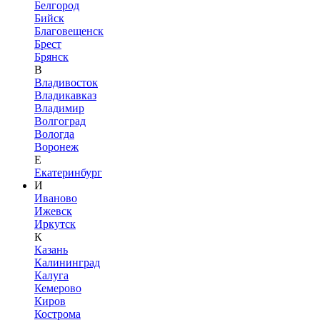
Белгород
Бийск
Благовещенск
Брест
Брянск
В
Владивосток
Владикавказ
Владимир
Волгоград
Вологда
Воронеж
Е
Екатеринбург
И
Иваново
Ижевск
Иркутск
К
Казань
Калининград
Калуга
Кемерово
Киров
Кострома