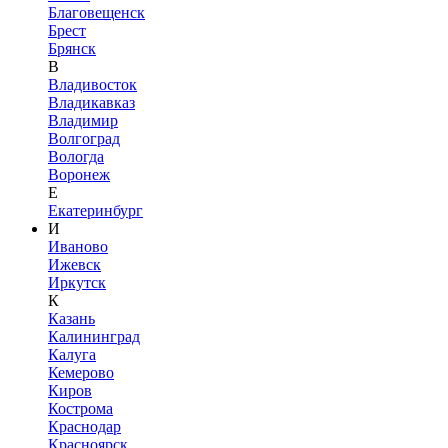
Благовещенск
Брест
Брянск
В
Владивосток
Владикавказ
Владимир
Волгоград
Вологда
Воронеж
Е
Екатеринбург
И
Иваново
Ижевск
Иркутск
К
Казань
Калининград
Калуга
Кемерово
Киров
Кострома
Краснодар
Красноярск