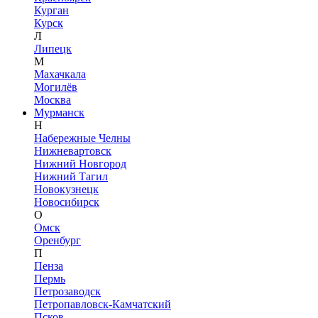
Курган
Курск
Л
Липецк
М
Махачкала
Могилёв
Москва
Мурманск
Н
Набережные Челны
Нижневартовск
Нижний Новгород
Нижний Тагил
Новокузнецк
Новосибирск
О
Омск
Оренбург
П
Пенза
Пермь
Петрозаводск
Петропавловск-Камчатский
Псков