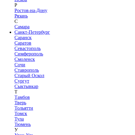
Р
Ростов-на-Дону
Рязань
С
Самара
Санкт-Петербург
Саранск
Саратов
Севастополь
Симферополь
Смоленск
Сочи
Ставрополь
Старый Оскол
Сургут
Сыктывкар
Т
Тамбов
Тверь
Тольятти
Томск
Тула
Тюмень
У