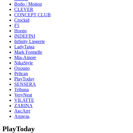
Bodo / Moiton
CLEVER
CONCEPT CLUB
Crockid
F5
Hoops
INDEFINI
Infinity Lingerie
LadyTaiga
Mark Formelle
Mia-Amore
NikaStyle
Oxouno
Pelican
PlayToday
SENSERA
Tribuna
VeryNeat
VILATTE
ZARINA
АксАрт
Апрель
PlayToday