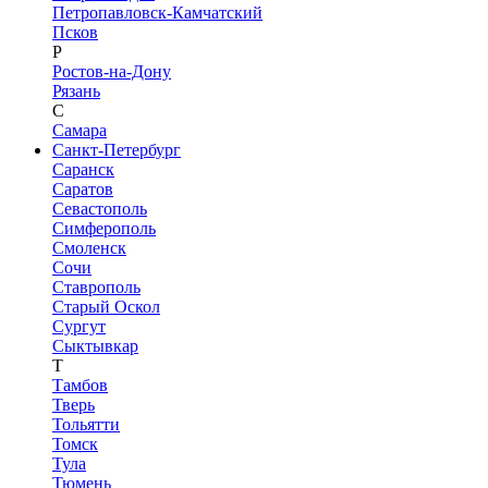
Петропавловск-Камчатский
Псков
Р
Ростов-на-Дону
Рязань
С
Самара
Санкт-Петербург
Саранск
Саратов
Севастополь
Симферополь
Смоленск
Сочи
Ставрополь
Старый Оскол
Сургут
Сыктывкар
Т
Тамбов
Тверь
Тольятти
Томск
Тула
Тюмень