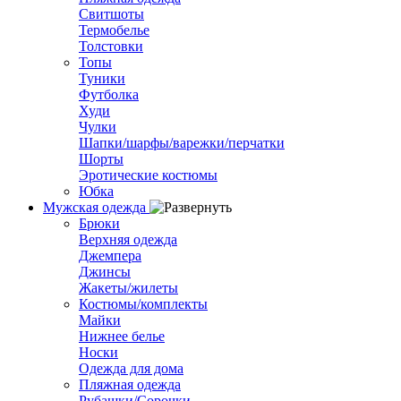
Свитшоты
Термобелье
Толстовки
Топы
Туники
Футболка
Худи
Чулки
Шапки/шарфы/варежки/перчатки
Шорты
Эротические костюмы
Юбка
Мужская одежда
Брюки
Верхняя одежда
Джемпера
Джинсы
Жакеты/жилеты
Костюмы/комплекты
Майки
Нижнее белье
Носки
Одежда для дома
Пляжная одежда
Рубашки/Сорочки