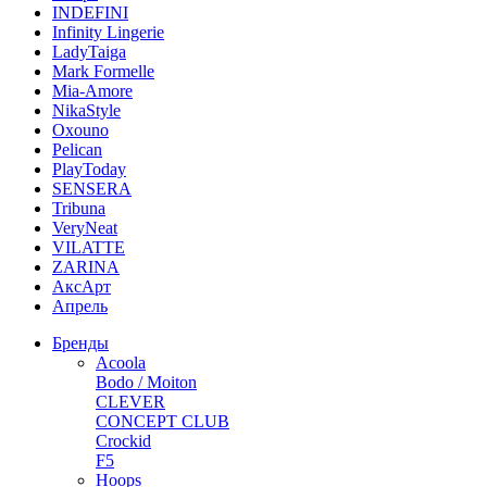
INDEFINI
Infinity Lingerie
LadyTaiga
Mark Formelle
Mia-Amore
NikaStyle
Oxouno
Pelican
PlayToday
SENSERA
Tribuna
VeryNeat
VILATTE
ZARINA
АксАрт
Апрель
Бренды
Acoola
Bodo / Moiton
CLEVER
CONCEPT CLUB
Crockid
F5
Hoops