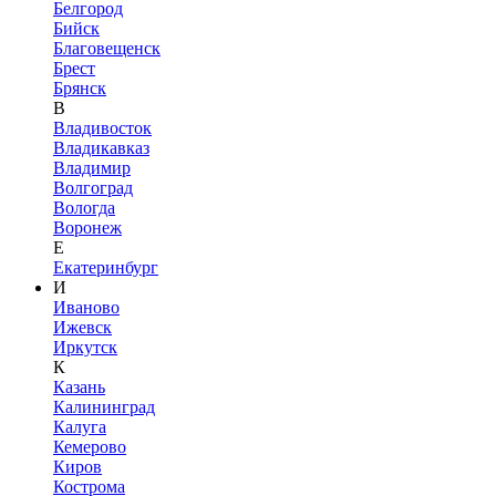
Белгород
Бийск
Благовещенск
Брест
Брянск
В
Владивосток
Владикавказ
Владимир
Волгоград
Вологда
Воронеж
Е
Екатеринбург
И
Иваново
Ижевск
Иркутск
К
Казань
Калининград
Калуга
Кемерово
Киров
Кострома