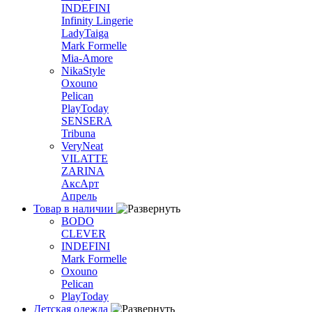
INDEFINI
Infinity Lingerie
LadyTaiga
Mark Formelle
Mia-Amore
NikaStyle
Oxouno
Pelican
PlayToday
SENSERA
Tribuna
VeryNeat
VILATTE
ZARINA
АксАрт
Апрель
Товар в наличии
BODO
CLEVER
INDEFINI
Mark Formelle
Oxouno
Pelican
PlayToday
Детская одежда