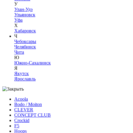
У
Улан-Удэ
Ульяновск
Уфа
Х
Хабаровск
Ч
Чебоксары
Челябинск
Чита
Ю
Южно-Сахалинск
Я
Якутск
Ярославль
Acoola
Bodo / Moiton
CLEVER
CONCEPT CLUB
Crockid
F5
Hoops