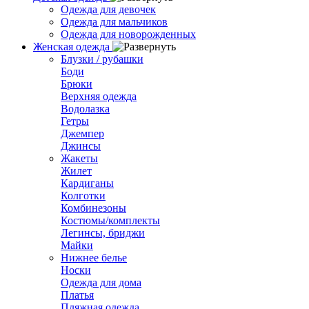
Одежда для девочек
Одежда для мальчиков
Одежда для новорожденных
Женская одежда
Блузки / рубашки
Боди
Брюки
Верхняя одежда
Водолазка
Гетры
Джемпер
Джинсы
Жакеты
Жилет
Кардиганы
Колготки
Комбинезоны
Костюмы/комплекты
Легинсы, бриджи
Майки
Нижнее белье
Носки
Одежда для дома
Платья
Пляжная одежда