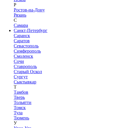
Р
Ростов-на-Дону
Рязань
С
Самара
Санкт-Петербург
Саранск
Саратов
Севастополь
Симферополь
Смоленск
Сочи
Ставрополь
Старый Оскол
Сургут
Сыктывкар
Т
Тамбов
Тверь
Тольятти
Томск
Тула
Тюмень
У