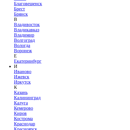
Благовещенск
Брест
Брянск
В
Владивосток
Владикавказ
Владимир
Волгоград
Вологда
Воронеж
Е
Екатеринбург
И
Иваново
Ижевск
Иркутск
К
Казань
Калининград
Калуга
Кемерово
Киров
Кострома
Краснодар
Красноярск