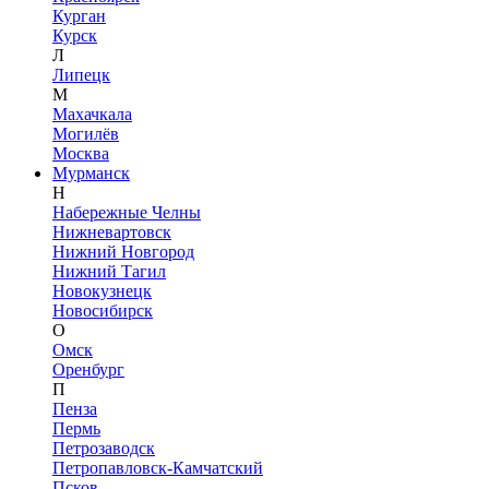
Курган
Курск
Л
Липецк
М
Махачкала
Могилёв
Москва
Мурманск
Н
Набережные Челны
Нижневартовск
Нижний Новгород
Нижний Тагил
Новокузнецк
Новосибирск
О
Омск
Оренбург
П
Пенза
Пермь
Петрозаводск
Петропавловск-Камчатский
Псков