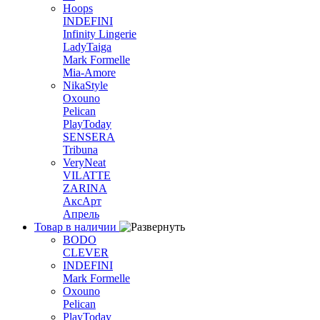
Hoops
INDEFINI
Infinity Lingerie
LadyTaiga
Mark Formelle
Mia-Amore
NikaStyle
Oxouno
Pelican
PlayToday
SENSERA
Tribuna
VeryNeat
VILATTE
ZARINA
АксАрт
Апрель
Товар в наличии
BODO
CLEVER
INDEFINI
Mark Formelle
Oxouno
Pelican
PlayToday