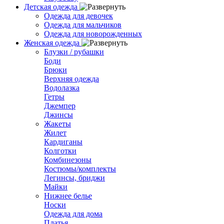
Детская одежда
Одежда для девочек
Одежда для мальчиков
Одежда для новорожденных
Женская одежда
Блузки / рубашки
Боди
Брюки
Верхняя одежда
Водолазка
Гетры
Джемпер
Джинсы
Жакеты
Жилет
Кардиганы
Колготки
Комбинезоны
Костюмы/комплекты
Легинсы, бриджи
Майки
Нижнее белье
Носки
Одежда для дома
Платья