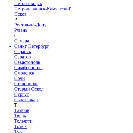
Петрозаводск
Петропавловск-Камчатский
Псков
Р
Ростов-на-Дону
Рязань
С
Самара
Санкт-Петербург
Саранск
Саратов
Севастополь
Симферополь
Смоленск
Сочи
Ставрополь
Старый Оскол
Сургут
Сыктывкар
Т
Тамбов
Тверь
Тольятти
Томск
Тула