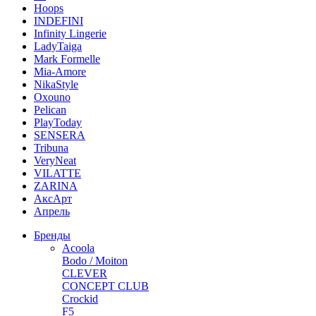
Hoops
INDEFINI
Infinity Lingerie
LadyTaiga
Mark Formelle
Mia-Amore
NikaStyle
Oxouno
Pelican
PlayToday
SENSERA
Tribuna
VeryNeat
VILATTE
ZARINA
АксАрт
Апрель
Бренды
Acoola
Bodo / Moiton
CLEVER
CONCEPT CLUB
Crockid
F5