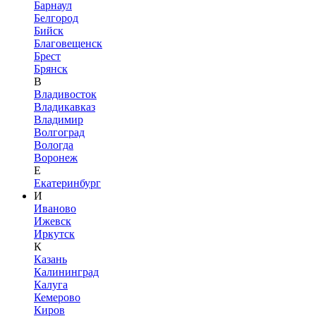
Барнаул
Белгород
Бийск
Благовещенск
Брест
Брянск
В
Владивосток
Владикавказ
Владимир
Волгоград
Вологда
Воронеж
Е
Екатеринбург
И
Иваново
Ижевск
Иркутск
К
Казань
Калининград
Калуга
Кемерово
Киров