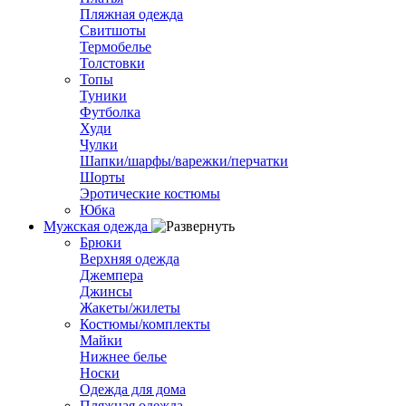
Пляжная одежда
Свитшоты
Термобелье
Толстовки
Топы
Туники
Футболка
Худи
Чулки
Шапки/шарфы/варежки/перчатки
Шорты
Эротические костюмы
Юбка
Мужская одежда
Брюки
Верхняя одежда
Джемпера
Джинсы
Жакеты/жилеты
Костюмы/комплекты
Майки
Нижнее белье
Носки
Одежда для дома
Пляжная одежда