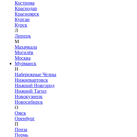
Кострома
Краснодар
Красноярск
Курган
Курск
Л
Липецк
М
Махачкала
Могилёв
Москва
Мурманск
Н
Набережные Челны
Нижневартовск
Нижний Новгород
Нижний Тагил
Новокузнецк
Новосибирск
О
Омск
Оренбург
П
Пенза
Пермь