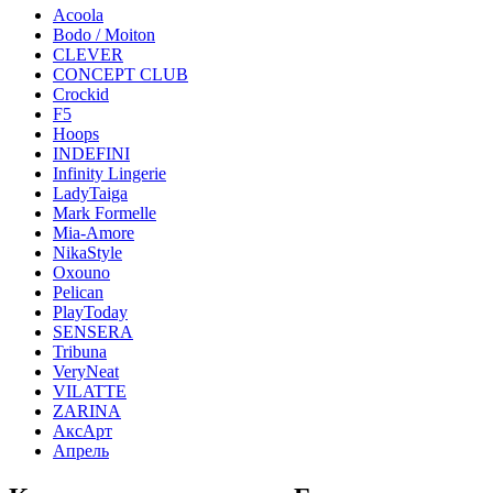
Acoola
Bodo / Moiton
CLEVER
CONCEPT CLUB
Crockid
F5
Hoops
INDEFINI
Infinity Lingerie
LadyTaiga
Mark Formelle
Mia-Amore
NikaStyle
Oxouno
Pelican
PlayToday
SENSERA
Tribuna
VeryNeat
VILATTE
ZARINA
АксАрт
Апрель