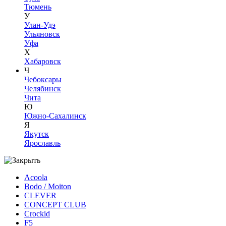
Тюмень
У
Улан-Удэ
Ульяновск
Уфа
Х
Хабаровск
Ч
Чебоксары
Челябинск
Чита
Ю
Южно-Сахалинск
Я
Якутск
Ярославль
Acoola
Bodo / Moiton
CLEVER
CONCEPT CLUB
Crockid
F5