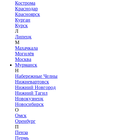
Кострома
Краснодар
Красноярск
Курган
Курск
Л
Липецк
М
Махачкала
Могилёв
Москва
Мурманск
Н
Набережные Челны
Нижневартовск
Нижний Новгород
Нижний Тагил
Новокузнецк
Новосибирск
О
Омск
Оренбург
П
Пенза
Пермь