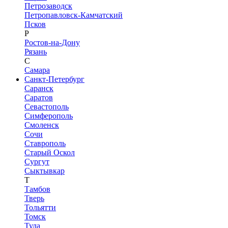
Петрозаводск
Петропавловск-Камчатский
Псков
Р
Ростов-на-Дону
Рязань
С
Самара
Санкт-Петербург
Саранск
Саратов
Севастополь
Симферополь
Смоленск
Сочи
Ставрополь
Старый Оскол
Сургут
Сыктывкар
Т
Тамбов
Тверь
Тольятти
Томск
Тула