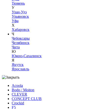
Тюмень
У
Улан-Удэ
Ульяновск
Уфа
Х
Хабаровск
Ч
Чебоксары
Челябинск
Чита
Ю
Южно-Сахалинск
Я
Якутск
Ярославль
Acoola
Bodo / Moiton
CLEVER
CONCEPT CLUB
Crockid
F5