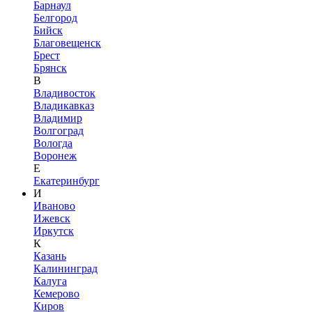
Барнаул
Белгород
Бийск
Благовещенск
Брест
Брянск
В
Владивосток
Владикавказ
Владимир
Волгоград
Вологда
Воронеж
Е
Екатеринбург
И
Иваново
Ижевск
Иркутск
К
Казань
Калининград
Калуга
Кемерово
Киров