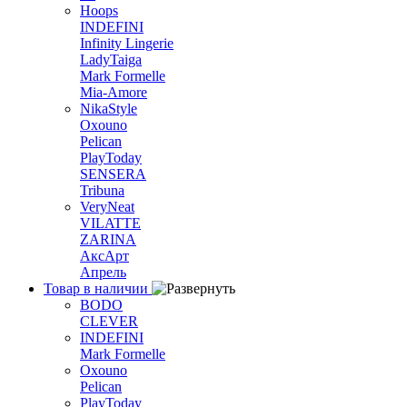
Hoops
INDEFINI
Infinity Lingerie
LadyTaiga
Mark Formelle
Mia-Amore
NikaStyle
Oxouno
Pelican
PlayToday
SENSERA
Tribuna
VeryNeat
VILATTE
ZARINA
АксАрт
Апрель
Товар в наличии
BODO
CLEVER
INDEFINI
Mark Formelle
Oxouno
Pelican
PlayToday