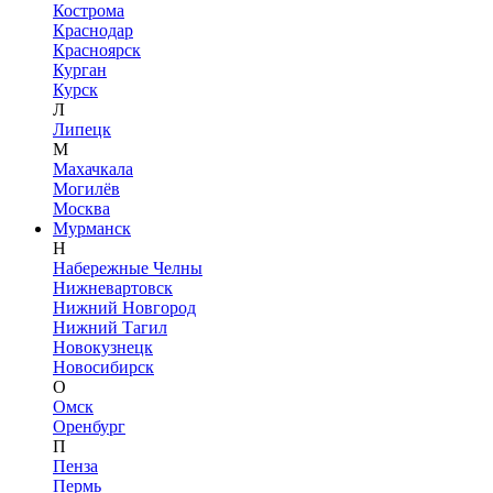
Кострома
Краснодар
Красноярск
Курган
Курск
Л
Липецк
М
Махачкала
Могилёв
Москва
Мурманск
Н
Набережные Челны
Нижневартовск
Нижний Новгород
Нижний Тагил
Новокузнецк
Новосибирск
О
Омск
Оренбург
П
Пенза
Пермь