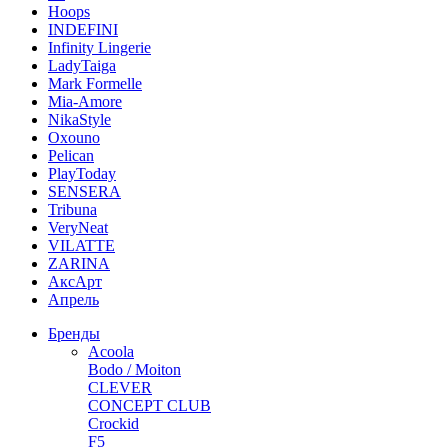
Hoops
INDEFINI
Infinity Lingerie
LadyTaiga
Mark Formelle
Mia-Amore
NikaStyle
Oxouno
Pelican
PlayToday
SENSERA
Tribuna
VeryNeat
VILATTE
ZARINA
АксАрт
Апрель
Бренды
Acoola
Bodo / Moiton
CLEVER
CONCEPT CLUB
Crockid
F5