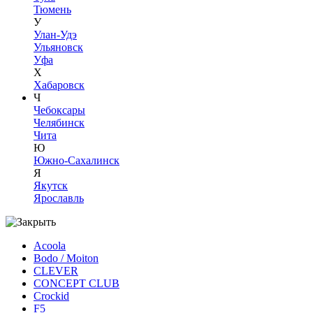
Тюмень
У
Улан-Удэ
Ульяновск
Уфа
Х
Хабаровск
Ч
Чебоксары
Челябинск
Чита
Ю
Южно-Сахалинск
Я
Якутск
Ярославль
Acoola
Bodo / Moiton
CLEVER
CONCEPT CLUB
Crockid
F5