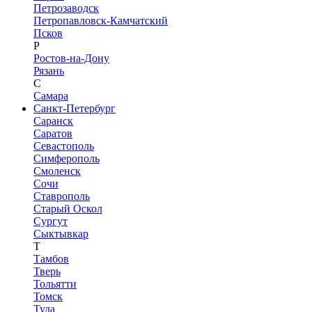
Петрозаводск
Петропавловск-Камчатский
Псков
Р
Ростов-на-Дону
Рязань
С
Самара
Санкт-Петербург
Саранск
Саратов
Севастополь
Симферополь
Смоленск
Сочи
Ставрополь
Старый Оскол
Сургут
Сыктывкар
Т
Тамбов
Тверь
Тольятти
Томск
Тула