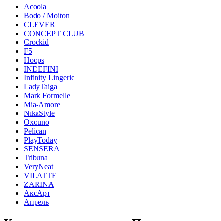
Acoola
Bodo / Moiton
CLEVER
CONCEPT CLUB
Crockid
F5
Hoops
INDEFINI
Infinity Lingerie
LadyTaiga
Mark Formelle
Mia-Amore
NikaStyle
Oxouno
Pelican
PlayToday
SENSERA
Tribuna
VeryNeat
VILATTE
ZARINA
АксАрт
Апрель