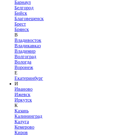
Барнаул
Белгород
Бийск
Благовещенск
Брест
Брянск
В
Владивосток
Владикавказ
Владимир
Волгоград
Вологда
Воронеж
Е
Екатеринбург
И
Иваново
Ижевск
Иркутск
К
Казань
Калининград
Калуга
Кемерово
Киров