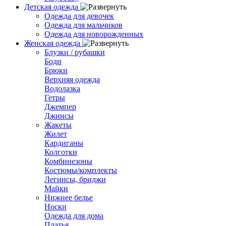
Детская одежда
Одежда для девочек
Одежда для мальчиков
Одежда для новорожденных
Женская одежда
Блузки / рубашки
Боди
Брюки
Верхняя одежда
Водолазка
Гетры
Джемпер
Джинсы
Жакеты
Жилет
Кардиганы
Колготки
Комбинезоны
Костюмы/комплекты
Легинсы, бриджи
Майки
Нижнее белье
Носки
Одежда для дома
Платья