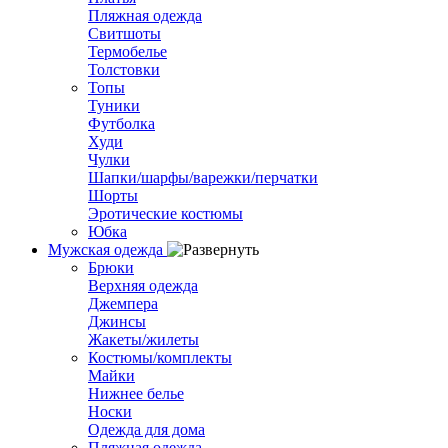
Пляжная одежда
Свитшоты
Термобелье
Толстовки
Топы
Туники
Футболка
Худи
Чулки
Шапки/шарфы/варежки/перчатки
Шорты
Эротические костюмы
Юбка
Мужская одежда
Брюки
Верхняя одежда
Джемпера
Джинсы
Жакеты/жилеты
Костюмы/комплекты
Майки
Нижнее белье
Носки
Одежда для дома
Пляжная одежда