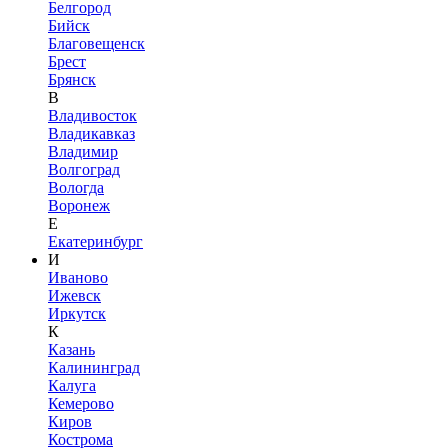
Белгород
Бийск
Благовещенск
Брест
Брянск
В
Владивосток
Владикавказ
Владимир
Волгоград
Вологда
Воронеж
Е
Екатеринбург
И
Иваново
Ижевск
Иркутск
К
Казань
Калининград
Калуга
Кемерово
Киров
Кострома