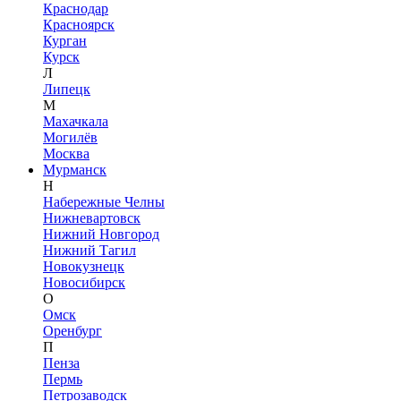
Краснодар
Красноярск
Курган
Курск
Л
Липецк
М
Махачкала
Могилёв
Москва
Мурманск
Н
Набережные Челны
Нижневартовск
Нижний Новгород
Нижний Тагил
Новокузнецк
Новосибирск
О
Омск
Оренбург
П
Пенза
Пермь
Петрозаводск