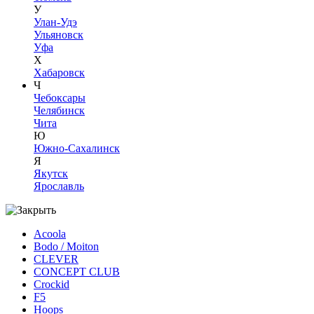
У
Улан-Удэ
Ульяновск
Уфа
Х
Хабаровск
Ч
Чебоксары
Челябинск
Чита
Ю
Южно-Сахалинск
Я
Якутск
Ярославль
Acoola
Bodo / Moiton
CLEVER
CONCEPT CLUB
Crockid
F5
Hoops