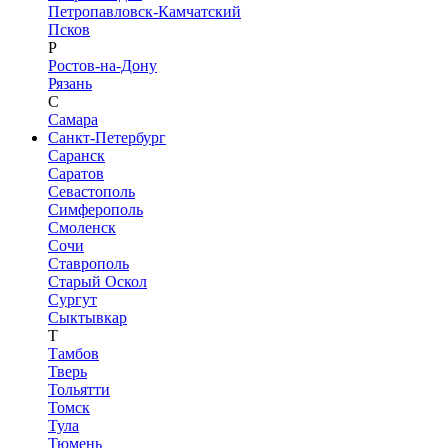
Петропавловск-Камчатский
Псков
Р
Ростов-на-Дону
Рязань
С
Самара
Санкт-Петербург
Саранск
Саратов
Севастополь
Симферополь
Смоленск
Сочи
Ставрополь
Старый Оскол
Сургут
Сыктывкар
Т
Тамбов
Тверь
Тольятти
Томск
Тула
Тюмень