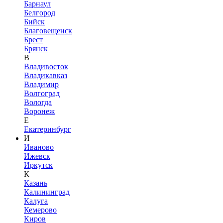
Барнаул
Белгород
Бийск
Благовещенск
Брест
Брянск
В
Владивосток
Владикавказ
Владимир
Волгоград
Вологда
Воронеж
Е
Екатеринбург
И
Иваново
Ижевск
Иркутск
К
Казань
Калининград
Калуга
Кемерово
Киров