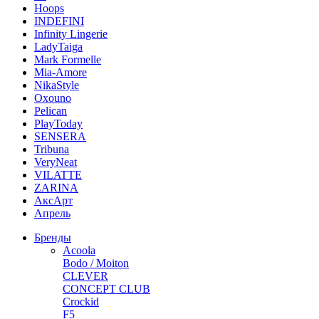
Hoops
INDEFINI
Infinity Lingerie
LadyTaiga
Mark Formelle
Mia-Amore
NikaStyle
Oxouno
Pelican
PlayToday
SENSERA
Tribuna
VeryNeat
VILATTE
ZARINA
АксАрт
Апрель
Бренды
Acoola
Bodo / Moiton
CLEVER
CONCEPT CLUB
Crockid
F5