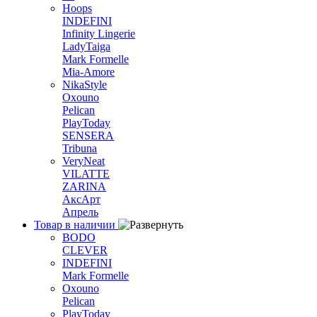
Hoops
INDEFINI
Infinity Lingerie
LadyTaiga
Mark Formelle
Mia-Amore
NikaStyle
Oxouno
Pelican
PlayToday
SENSERA
Tribuna
VeryNeat
VILATTE
ZARINA
АксАрт
Апрель
Товар в наличии
BODO
CLEVER
INDEFINI
Mark Formelle
Oxouno
Pelican
PlayToday