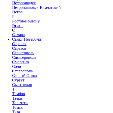
Петрозаводск
Петропавловск-Камчатский
Псков
Р
Ростов-на-Дону
Рязань
С
Самара
Санкт-Петербург
Саранск
Саратов
Севастополь
Симферополь
Смоленск
Сочи
Ставрополь
Старый Оскол
Сургут
Сыктывкар
Т
Тамбов
Тверь
Тольятти
Томск
Тула