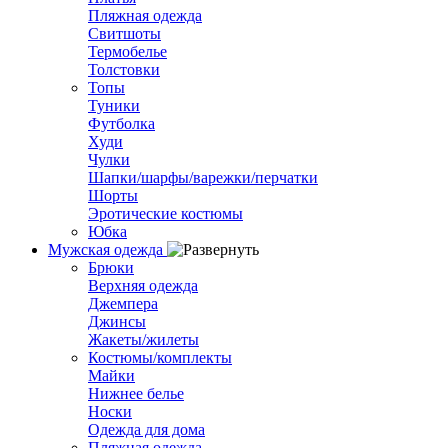
Пляжная одежда
Свитшоты
Термобелье
Толстовки
Топы
Туники
Футболка
Худи
Чулки
Шапки/шарфы/варежки/перчатки
Шорты
Эротические костюмы
Юбка
Мужская одежда
Брюки
Верхняя одежда
Джемпера
Джинсы
Жакеты/жилеты
Костюмы/комплекты
Майки
Нижнее белье
Носки
Одежда для дома
Пляжная одежда