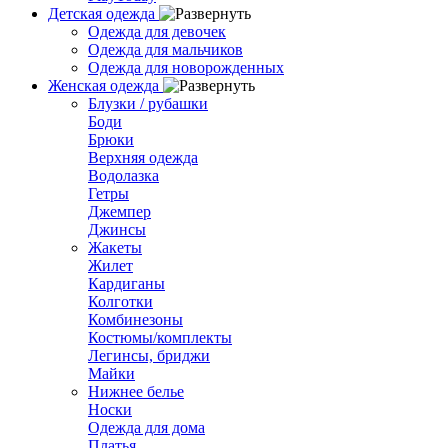
Детская одежда
Одежда для девочек
Одежда для мальчиков
Одежда для новорожденных
Женская одежда
Блузки / рубашки
Боди
Брюки
Верхняя одежда
Водолазка
Гетры
Джемпер
Джинсы
Жакеты
Жилет
Кардиганы
Колготки
Комбинезоны
Костюмы/комплекты
Легинсы, бриджи
Майки
Нижнее белье
Носки
Одежда для дома
Платья