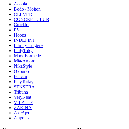
Acoola
Bodo / Moiton
CLEVER
CONCEPT CLUB
Crockid
F5
Hoops
INDEFINI
Infinity Lingerie
LadyTaiga
Mark Formelle
Mia-Amore
NikaStyle
Oxouno
Pelican
PlayToday
SENSERA
Tribuna
VeryNeat
VILATTE
ZARINA
АксАрт
Апрель