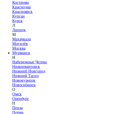
Кострома
Краснодар
Красноярск
Курган
Курск
Л
Липецк
М
Махачкала
Могилёв
Москва
Мурманск
Н
Набережные Челны
Нижневартовск
Нижний Новгород
Нижний Тагил
Новокузнецк
Новосибирск
О
Омск
Оренбург
П
Пенза
Пермь