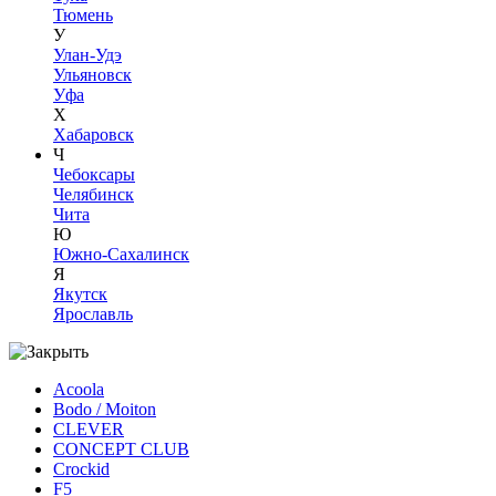
Тюмень
У
Улан-Удэ
Ульяновск
Уфа
Х
Хабаровск
Ч
Чебоксары
Челябинск
Чита
Ю
Южно-Сахалинск
Я
Якутск
Ярославль
Acoola
Bodo / Moiton
CLEVER
CONCEPT CLUB
Crockid
F5