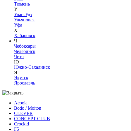
Тюмень
У
Улан-Удэ
Ульяновск
Уфа
Х
Хабаровск
Ч
Чебоксары
Челябинск
Чита
Ю
Южно-Сахалинск
Я
Якутск
Ярославль
Acoola
Bodo / Moiton
CLEVER
CONCEPT CLUB
Crockid
F5