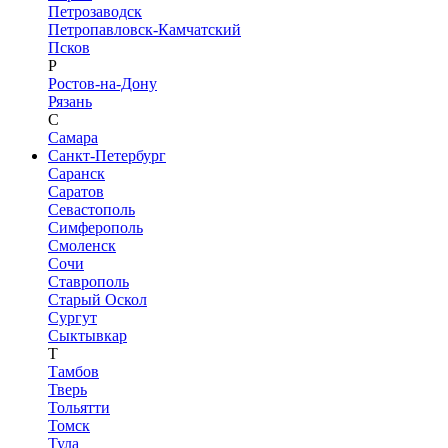
Петрозаводск
Петропавловск-Камчатский
Псков
Р
Ростов-на-Дону
Рязань
С
Самара
Санкт-Петербург
Саранск
Саратов
Севастополь
Симферополь
Смоленск
Сочи
Ставрополь
Старый Оскол
Сургут
Сыктывкар
Т
Тамбов
Тверь
Тольятти
Томск
Тула