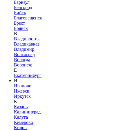
Барнаул
Белгород
Бийск
Благовещенск
Брест
Брянск
В
Владивосток
Владикавказ
Владимир
Волгоград
Вологда
Воронеж
Е
Екатеринбург
И
Иваново
Ижевск
Иркутск
К
Казань
Калининград
Калуга
Кемерово
Киров