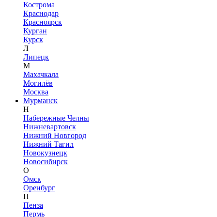
Кострома
Краснодар
Красноярск
Курган
Курск
Л
Липецк
М
Махачкала
Могилёв
Москва
Мурманск
Н
Набережные Челны
Нижневартовск
Нижний Новгород
Нижний Тагил
Новокузнецк
Новосибирск
О
Омск
Оренбург
П
Пенза
Пермь