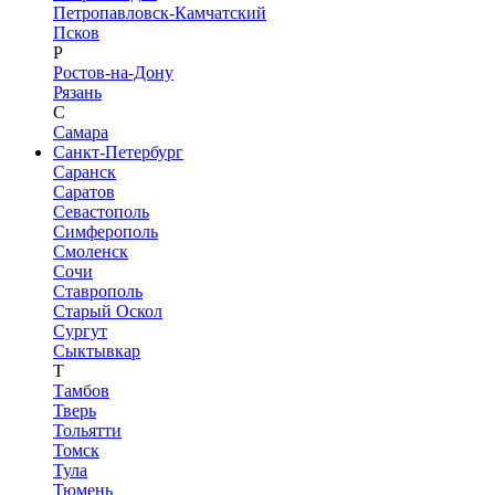
Петропавловск-Камчатский
Псков
Р
Ростов-на-Дону
Рязань
С
Самара
Санкт-Петербург
Саранск
Саратов
Севастополь
Симферополь
Смоленск
Сочи
Ставрополь
Старый Оскол
Сургут
Сыктывкар
Т
Тамбов
Тверь
Тольятти
Томск
Тула
Тюмень