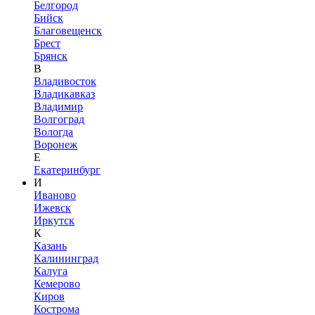
Белгород
Бийск
Благовещенск
Брест
Брянск
В
Владивосток
Владикавказ
Владимир
Волгоград
Вологда
Воронеж
Е
Екатеринбург
И
Иваново
Ижевск
Иркутск
К
Казань
Калининград
Калуга
Кемерово
Киров
Кострома