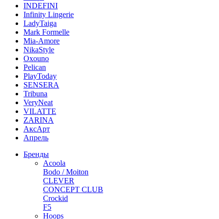
INDEFINI
Infinity Lingerie
LadyTaiga
Mark Formelle
Mia-Amore
NikaStyle
Oxouno
Pelican
PlayToday
SENSERA
Tribuna
VeryNeat
VILATTE
ZARINA
АксАрт
Апрель
Бренды
Acoola
Bodo / Moiton
CLEVER
CONCEPT CLUB
Crockid
F5
Hoops