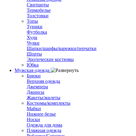
Свитшоты
Термобелье
Толстовки
Топы
Туники
Футболка
Худи
Чулки
Шапки/шарфы/варежки/перчатки
Шорты
Эротические костюмы
Юбка
Мужская одежда
Брюки
Верхняя одежда
Джемпера
Джинсы
Жакеты/жилеты
Костюмы/комплекты
Майки
Нижнее белье
Носки
Одежда для дома
Пляжная одежда
Рубашки/Сорочки