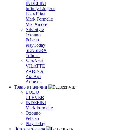
INDEFINI
Infinity Lingerie
LadyTaiga
Mark Formelle
Mia-Amore
NikaStyle
Oxouno
Pelican
PlayToday
SENSERA
Tribuna
VeryNeat
VILATTE
ZARINA
АксАрт
Апрель
Товар в наличии
BODO
CLEVER
INDEFINI
Mark Formelle
Oxouno
Pelican
PlayToday
Детская одежда