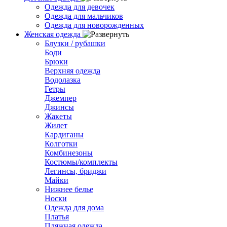
Одежда для девочек
Одежда для мальчиков
Одежда для новорожденных
Женская одежда
Блузки / рубашки
Боди
Брюки
Верхняя одежда
Водолазка
Гетры
Джемпер
Джинсы
Жакеты
Жилет
Кардиганы
Колготки
Комбинезоны
Костюмы/комплекты
Легинсы, бриджи
Майки
Нижнее белье
Носки
Одежда для дома
Платья
Пляжная одежда