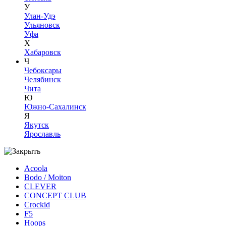
У
Улан-Удэ
Ульяновск
Уфа
Х
Хабаровск
Ч
Чебоксары
Челябинск
Чита
Ю
Южно-Сахалинск
Я
Якутск
Ярославль
Acoola
Bodo / Moiton
CLEVER
CONCEPT CLUB
Crockid
F5
Hoops