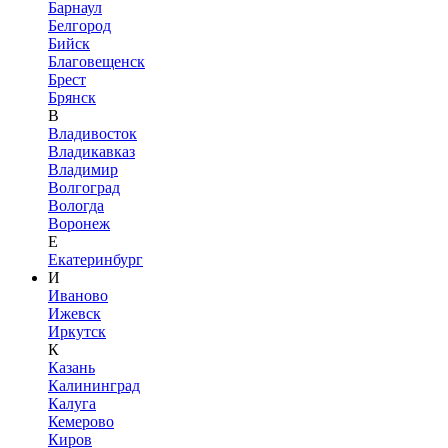
Барнаул
Белгород
Бийск
Благовещенск
Брест
Брянск
В
Владивосток
Владикавказ
Владимир
Волгоград
Вологда
Воронеж
Е
Екатеринбург
И
Иваново
Ижевск
Иркутск
К
Казань
Калининград
Калуга
Кемерово
Киров