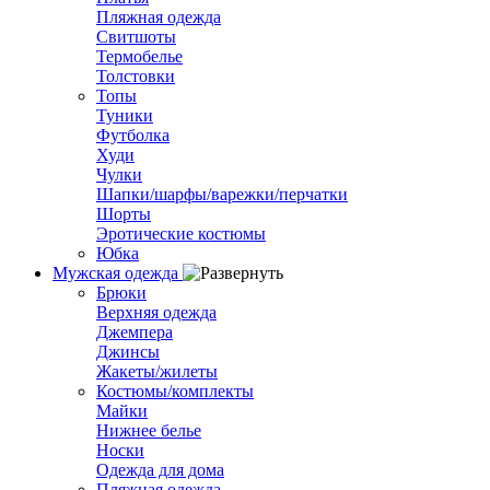
Пляжная одежда
Свитшоты
Термобелье
Толстовки
Топы
Туники
Футболка
Худи
Чулки
Шапки/шарфы/варежки/перчатки
Шорты
Эротические костюмы
Юбка
Мужская одежда
Брюки
Верхняя одежда
Джемпера
Джинсы
Жакеты/жилеты
Костюмы/комплекты
Майки
Нижнее белье
Носки
Одежда для дома
Пляжная одежда