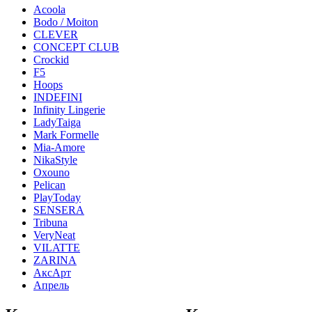
Acoola
Bodo / Moiton
CLEVER
CONCEPT CLUB
Crockid
F5
Hoops
INDEFINI
Infinity Lingerie
LadyTaiga
Mark Formelle
Mia-Amore
NikaStyle
Oxouno
Pelican
PlayToday
SENSERA
Tribuna
VeryNeat
VILATTE
ZARINA
АксАрт
Апрель