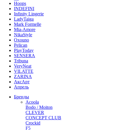
Hoops
INDEFINI
Infinity Lingerie
LadyTaiga
Mark Formelle
Mia-Amore
NikaStyle
Oxouno
Pelican
PlayToday
SENSERA
Tribuna
VeryNeat
VILATTE
ZARINA
АксАрт
Апрель
Бренды
Acoola
Bodo / Moiton
CLEVER
CONCEPT CLUB
Crockid
F5