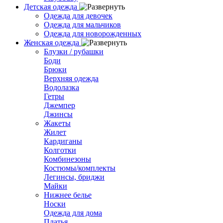
Детская одежда
Одежда для девочек
Одежда для мальчиков
Одежда для новорожденных
Женская одежда
Блузки / рубашки
Боди
Брюки
Верхняя одежда
Водолазка
Гетры
Джемпер
Джинсы
Жакеты
Жилет
Кардиганы
Колготки
Комбинезоны
Костюмы/комплекты
Легинсы, бриджи
Майки
Нижнее белье
Носки
Одежда для дома
Платья