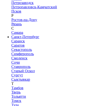
Петрозаводск
Петропавловск-Камчатский
Псков
Р
Ростов-на-Дону
Рязань
С
Самара
Санкт-Петербург
Саранск
Саратов
Севастополь
Симферополь
Смоленск
Сочи
Ставрополь
Старый Оскол
Сургут
Сыктывкар
Т
Тамбов
Тверь
Тольятти
Томск
Тула