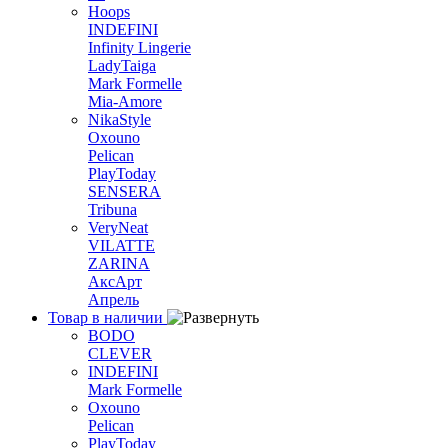
Hoops
INDEFINI
Infinity Lingerie
LadyTaiga
Mark Formelle
Mia-Amore
NikaStyle
Oxouno
Pelican
PlayToday
SENSERA
Tribuna
VeryNeat
VILATTE
ZARINA
АксАрт
Апрель
Товар в наличии
BODO
CLEVER
INDEFINI
Mark Formelle
Oxouno
Pelican
PlayToday