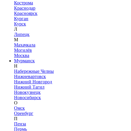
Кострома
Краснодар
Красноярск
Курган
Курск
Л
Липецк
М
Махачкала
Могилёв
Москва
Мурманск
Н
Набережные Челны
Нижневартовск
Нижний Новгород
Нижний Тагил
Новокузнецк
Новосибирск
О
Омск
Оренбург
П
Пенза
Пермь