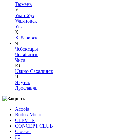
Тюмень
У
Улан-Удэ
Ульяновск
Уфа
Х
Хабаровск
Ч
Чебоксары
Челябинск
Чита
Ю
Южно-Сахалинск
Я
Якутск
Ярославль
Acoola
Bodo / Moiton
CLEVER
CONCEPT CLUB
Crockid
F5