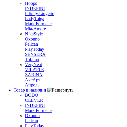
Hoops
INDEFINI
Infinity Lingerie
LadyTaiga
Mark Formelle
Mia-Amore
NikaStyle
Oxouno
Pelican
PlayToday
SENSERA
Tribuna
VeryNeat
VILATTE
ZARINA
АксАрт
Апрель
Товар в наличии
BODO
CLEVER
INDEFINI
Mark Formelle
Oxouno
Pelican
PlayToday