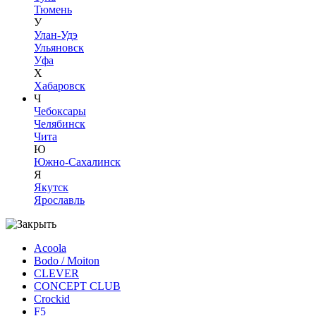
Тюмень
У
Улан-Удэ
Ульяновск
Уфа
Х
Хабаровск
Ч
Чебоксары
Челябинск
Чита
Ю
Южно-Сахалинск
Я
Якутск
Ярославль
Acoola
Bodo / Moiton
CLEVER
CONCEPT CLUB
Crockid
F5