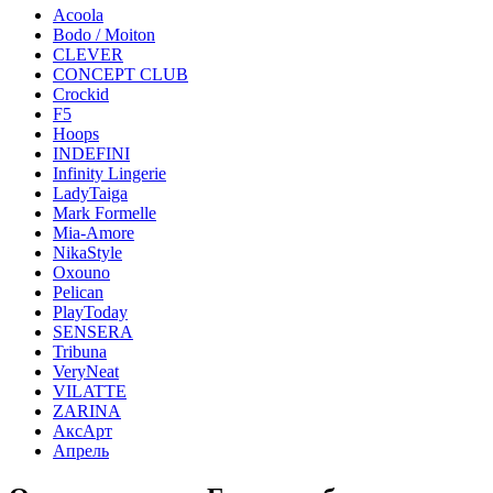
Acoola
Bodo / Moiton
CLEVER
CONCEPT CLUB
Crockid
F5
Hoops
INDEFINI
Infinity Lingerie
LadyTaiga
Mark Formelle
Mia-Amore
NikaStyle
Oxouno
Pelican
PlayToday
SENSERA
Tribuna
VeryNeat
VILATTE
ZARINA
АксАрт
Апрель