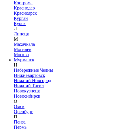
Кострома
Краснодар
Красноярск
Курган
Курск
Л
Липецк
М
Махачкала
Могилёв
Москва
Мурманск
Н
Набережные Челны
Нижневартовск
Нижний Новгород
Нижний Тагил
Новокузнецк
Новосибирск
О
Омск
Оренбург
П
Пенза
Пермь