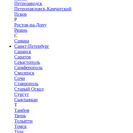
Петрозаводск
Петропавловск-Камчатский
Псков
Р
Ростов-на-Дону
Рязань
С
Самара
Санкт-Петербург
Саранск
Саратов
Севастополь
Симферополь
Смоленск
Сочи
Ставрополь
Старый Оскол
Сургут
Сыктывкар
Т
Тамбов
Тверь
Тольятти
Томск
Тула