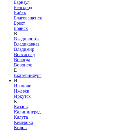
Барнаул
Белгород
Бийск
Благовещенск
Брест
Брянск
В
Владивосток
Владикавказ
Владимир
Волгоград
Вологда
Воронеж
Е
Екатеринбург
И
Иваново
Ижевск
Иркутск
К
Казань
Калининград
Калуга
Кемерово
Киров