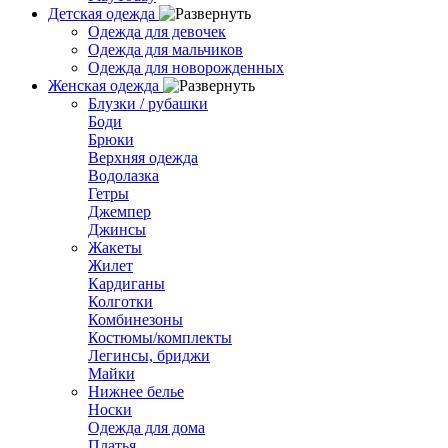
Детская одежда
Одежда для девочек
Одежда для мальчиков
Одежда для новорожденных
Женская одежда
Блузки / рубашки
Боди
Брюки
Верхняя одежда
Водолазка
Гетры
Джемпер
Джинсы
Жакеты
Жилет
Кардиганы
Колготки
Комбинезоны
Костюмы/комплекты
Легинсы, бриджи
Майки
Нижнее белье
Носки
Одежда для дома
Платья