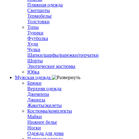
Пляжная одежда
Свитшоты
Термобелье
Толстовки
Топы
Туники
Футболка
Худи
Чулки
Шапки/шарфы/варежки/перчатки
Шорты
Эротические костюмы
Юбка
Мужская одежда
Брюки
Верхняя одежда
Джемпера
Джинсы
Жакеты/жилеты
Костюмы/комплекты
Майки
Нижнее белье
Носки
Одежда для дома
Пляжная одежда