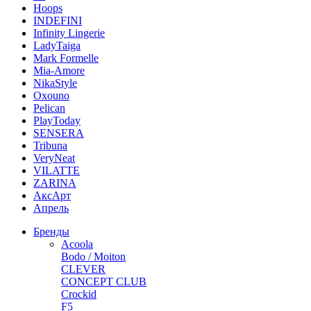
Hoops
INDEFINI
Infinity Lingerie
LadyTaiga
Mark Formelle
Mia-Amore
NikaStyle
Oxouno
Pelican
PlayToday
SENSERA
Tribuna
VeryNeat
VILATTE
ZARINA
АксАрт
Апрель
Бренды
Acoola
Bodo / Moiton
CLEVER
CONCEPT CLUB
Crockid
F5