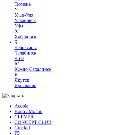
Тюмень
У
Улан-Удэ
Ульяновск
Уфа
Х
Хабаровск
Ч
Чебоксары
Челябинск
Чита
Ю
Южно-Сахалинск
Я
Якутск
Ярославль
Acoola
Bodo / Moiton
CLEVER
CONCEPT CLUB
Crockid
F5