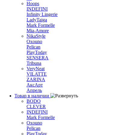
Hoops
INDEFINI
Infinity Lingerie
LadyTaiga
Mark Formelle
Mia-Amore
NikaStyle
Oxouno
Pelican
PlayToday
SENSERA
Tribuna
VeryNeat
VILATTE
ZARINA
АксАрт
Апрель
Товар в наличии
BODO
CLEVER
INDEFINI
Mark Formelle
Oxouno
Pelican
PlayToday