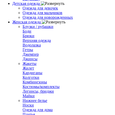
Детская одежда
Одежда для девочек
Одежда для мальчиков
Одежда для новорожденных
Женская одежда
Блузки / рубашки
Боди
Брюки
Верхняя одежда
Водолазка
Гетры
Джемпер
Джинсы
Жакеты
Жилет
Кардиганы
Колготки
Комбинезоны
Костюмы/комплекты
Легинсы, бриджи
Майки
Нижнее белье
Носки
Одежда для дома
Платья