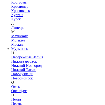
Кострома
Краснодар
Красноярск
Курган
Курск
Л
Липецк
М
Махачкала
Могилёв
Москва
Мурманск
Н
Набережные Челны
Нижневартовск
Нижний Новгород
Нижний Тагил
Новокузнецк
Новосибирск
О
Омск
Оренбург
П
Пенза
Пермь