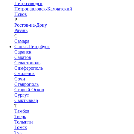
Петрозаводск
Петропавловск-Камчатский
Псков
Р
Ростов-на-Дону
Рязань
С
Самара
Санкт-Петербург
Саранск
Саратов
Севастополь
Симферополь
Смоленск
Сочи
Ставрополь
Старый Оскол
Сургут
Сыктывкар
Т
Тамбов
Тверь
Тольятти
Томск
Тула