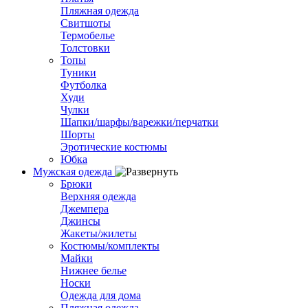
Пляжная одежда
Свитшоты
Термобелье
Толстовки
Топы
Туники
Футболка
Худи
Чулки
Шапки/шарфы/варежки/перчатки
Шорты
Эротические костюмы
Юбка
Мужская одежда
Брюки
Верхняя одежда
Джемпера
Джинсы
Жакеты/жилеты
Костюмы/комплекты
Майки
Нижнее белье
Носки
Одежда для дома
Пляжная одежда