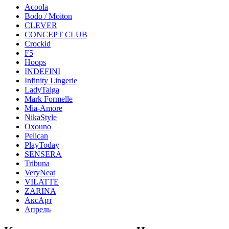
Acoola
Bodo / Moiton
CLEVER
CONCEPT CLUB
Crockid
F5
Hoops
INDEFINI
Infinity Lingerie
LadyTaiga
Mark Formelle
Mia-Amore
NikaStyle
Oxouno
Pelican
PlayToday
SENSERA
Tribuna
VeryNeat
VILATTE
ZARINA
АксАрт
Апрель