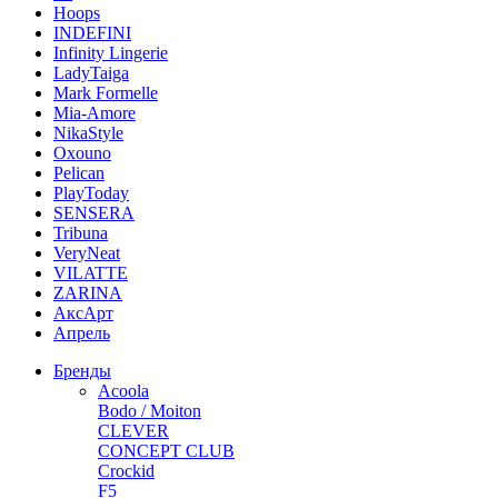
Hoops
INDEFINI
Infinity Lingerie
LadyTaiga
Mark Formelle
Mia-Amore
NikaStyle
Oxouno
Pelican
PlayToday
SENSERA
Tribuna
VeryNeat
VILATTE
ZARINA
АксАрт
Апрель
Бренды
Acoola
Bodo / Moiton
CLEVER
CONCEPT CLUB
Crockid
F5