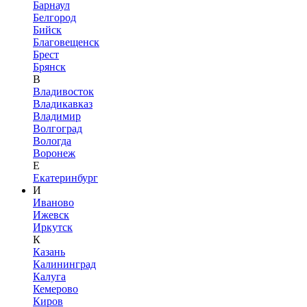
Барнаул
Белгород
Бийск
Благовещенск
Брест
Брянск
В
Владивосток
Владикавказ
Владимир
Волгоград
Вологда
Воронеж
Е
Екатеринбург
И
Иваново
Ижевск
Иркутск
К
Казань
Калининград
Калуга
Кемерово
Киров