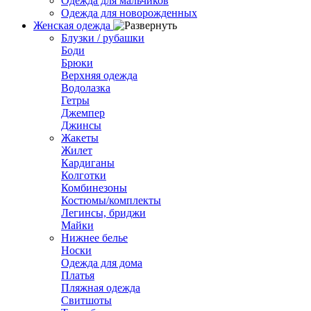
Одежда для мальчиков
Одежда для новорожденных
Женская одежда
Блузки / рубашки
Боди
Брюки
Верхняя одежда
Водолазка
Гетры
Джемпер
Джинсы
Жакеты
Жилет
Кардиганы
Колготки
Комбинезоны
Костюмы/комплекты
Легинсы, бриджи
Майки
Нижнее белье
Носки
Одежда для дома
Платья
Пляжная одежда
Свитшоты