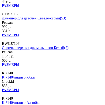
449 р.
РАЗМЕРЫ
GFJS7113
Джемпер для девочек Светло-серый(53)
Pelican
992 р.
331 р.
РАЗМЕРЫ
BWCJ7107
Сорочка верхняя для мальчиков Белый(2)
Pelican
1 343 р.
665 р.
РАЗМЕРЫ
К 7140
К 7140/индиго юбка
Crockid
838 р.
РАЗМЕРЫ
К 7140
К 7140/индиго Ал юбка