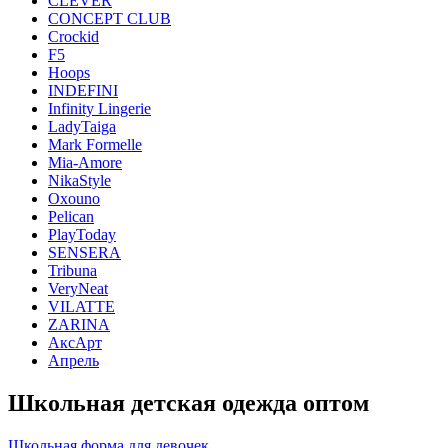
CLEVER
CONCEPT CLUB
Crockid
F5
Hoops
INDEFINI
Infinity Lingerie
LadyTaiga
Mark Formelle
Mia-Amore
NikaStyle
Oxouno
Pelican
PlayToday
SENSERA
Tribuna
VeryNeat
VILATTE
ZARINA
АксАрт
Апрель
Школьная детская одежда оптом
Школьная форма для девочек