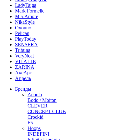
LadyTaiga
Mark Formelle
Mia-Amore
NikaStyle
Oxouno
Pelican
PlayToday
SENSERA
Tribuna
VeryNeat
VILATTE
ZARINA
АксАрт
Апрель
Бренды
Acoola
Bodo / Moiton
CLEVER
CONCEPT CLUB
Crockid
F5
Hoops
INDEFINI
Infinity Lingerie