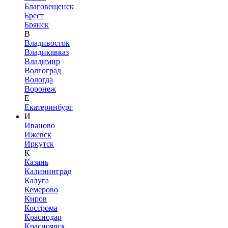
Благовещенск
Брест
Брянск
В
Владивосток
Владикавказ
Владимир
Волгоград
Вологда
Воронеж
Е
Екатеринбург
И
Иваново
Ижевск
Иркутск
К
Казань
Калининград
Калуга
Кемерово
Киров
Кострома
Краснодар
Красноярск