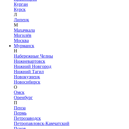
Курган
Курск
Л
Липецк
М
Махачкала
Могилёв
Москва
Мурманск
Н
Набережные Челны
Нижневартовск
Нижний Новгород
Нижний Тагил
Новокузнецк
Новосибирск
О
Омск
Оренбург
П
Пенза
Пермь
Петрозаводск
Петропавловск-Камчатский
Псков