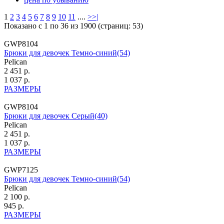
1
2
3
4
5
6
7
8
9
10
11
....
>
>|
Показано с 1 по 36 из 1900 (страниц: 53)
GWP8104
Брюки для девочек Темно-синий(54)
Pelican
2 451 р.
1 037 р.
РАЗМЕРЫ
GWP8104
Брюки для девочек Серый(40)
Pelican
2 451 р.
1 037 р.
РАЗМЕРЫ
GWP7125
Брюки для девочек Темно-синий(54)
Pelican
2 100 р.
945 р.
РАЗМЕРЫ