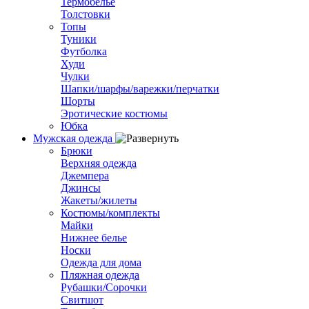
Термобелье
Толстовки
Топы
Туники
Футболка
Худи
Чулки
Шапки/шарфы/варежки/перчатки
Шорты
Эротические костюмы
Юбка
Мужская одежда
Брюки
Верхняя одежда
Джемпера
Джинсы
Жакеты/жилеты
Костюмы/комплекты
Майки
Нижнее белье
Носки
Одежда для дома
Пляжная одежда
Рубашки/Сорочки
Свитшот