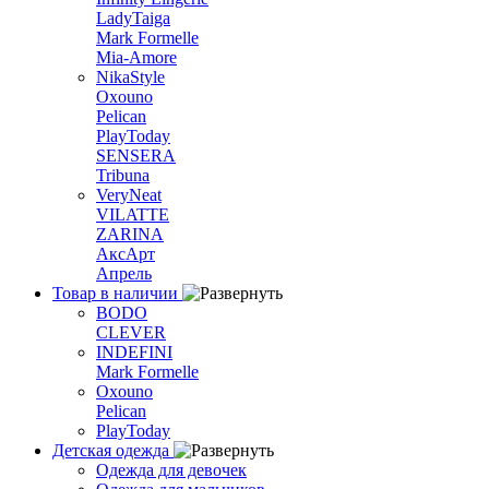
LadyTaiga
Mark Formelle
Mia-Amore
NikaStyle
Oxouno
Pelican
PlayToday
SENSERA
Tribuna
VeryNeat
VILATTE
ZARINA
АксАрт
Апрель
Товар в наличии
BODO
CLEVER
INDEFINI
Mark Formelle
Oxouno
Pelican
PlayToday
Детская одежда
Одежда для девочек