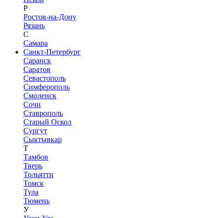
Р
Ростов-на-Дону
Рязань
С
Самара
Санкт-Петербург
Саранск
Саратов
Севастополь
Симферополь
Смоленск
Сочи
Ставрополь
Старый Оскол
Сургут
Сыктывкар
Т
Тамбов
Тверь
Тольятти
Томск
Тула
Тюмень
У