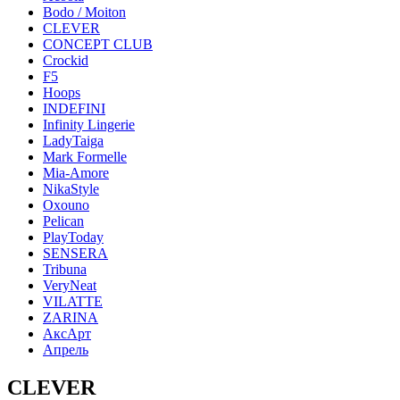
Bodo / Moiton
CLEVER
CONCEPT CLUB
Crockid
F5
Hoops
INDEFINI
Infinity Lingerie
LadyTaiga
Mark Formelle
Mia-Amore
NikaStyle
Oxouno
Pelican
PlayToday
SENSERA
Tribuna
VeryNeat
VILATTE
ZARINA
АксАрт
Апрель
CLEVER