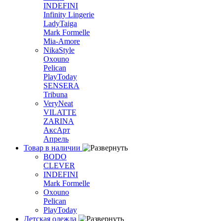
INDEFINI
Infinity Lingerie
LadyTaiga
Mark Formelle
Mia-Amore
NikaStyle
Oxouno
Pelican
PlayToday
SENSERA
Tribuna
VeryNeat
VILATTE
ZARINA
АксАрт
Апрель
Товар в наличии
BODO
CLEVER
INDEFINI
Mark Formelle
Oxouno
Pelican
PlayToday
Детская одежда