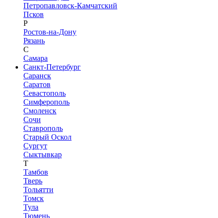
Петропавловск-Камчатский
Псков
Р
Ростов-на-Дону
Рязань
С
Самара
Санкт-Петербург
Саранск
Саратов
Севастополь
Симферополь
Смоленск
Сочи
Ставрополь
Старый Оскол
Сургут
Сыктывкар
Т
Тамбов
Тверь
Тольятти
Томск
Тула
Тюмень