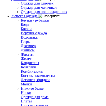
Одежда для девочек
Одежда для мальчиков
Одежда для новорожденных
Женская одежда
Блузки / рубашки
Боди
Брюки
Верхняя одежда
Водолазка
Гетры
Джемпер
Джинсы
Жакеты
Жилет
Кардиганы
Колготки
Комбинезоны
Костюмы/комплекты
Легинсы, бриджи
Майки
Нижнее белье
Носки
Одежда для дома
Платья
Пляжная одежда