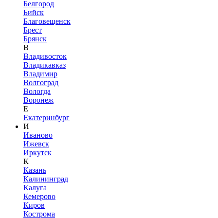
Белгород
Бийск
Благовещенск
Брест
Брянск
В
Владивосток
Владикавказ
Владимир
Волгоград
Вологда
Воронеж
Е
Екатеринбург
И
Иваново
Ижевск
Иркутск
К
Казань
Калининград
Калуга
Кемерово
Киров
Кострома