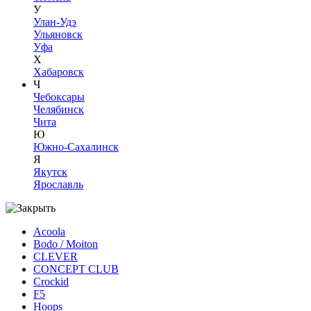
У
Улан-Удэ
Ульяновск
Уфа
Х
Хабаровск
Ч
Чебоксары
Челябинск
Чита
Ю
Южно-Сахалинск
Я
Якутск
Ярославль
Acoola
Bodo / Moiton
CLEVER
CONCEPT CLUB
Crockid
F5
Hoops