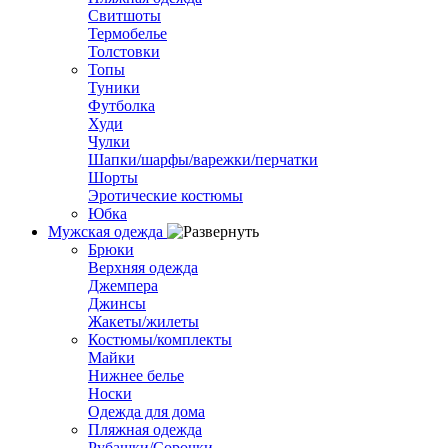
Свитшоты
Термобелье
Толстовки
Топы
Туники
Футболка
Худи
Чулки
Шапки/шарфы/варежки/перчатки
Шорты
Эротические костюмы
Юбка
Мужская одежда
Брюки
Верхняя одежда
Джемпера
Джинсы
Жакеты/жилеты
Костюмы/комплекты
Майки
Нижнее белье
Носки
Одежда для дома
Пляжная одежда
Рубашки/Сорочки