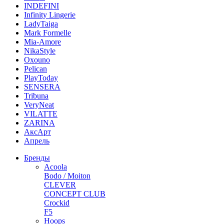
INDEFINI
Infinity Lingerie
LadyTaiga
Mark Formelle
Mia-Amore
NikaStyle
Oxouno
Pelican
PlayToday
SENSERA
Tribuna
VeryNeat
VILATTE
ZARINA
АксАрт
Апрель
Бренды
Acoola
Bodo / Moiton
CLEVER
CONCEPT CLUB
Crockid
F5
Hoops