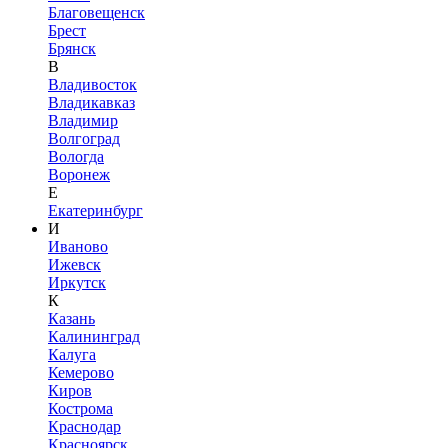
Благовещенск
Брест
Брянск
В
Владивосток
Владикавказ
Владимир
Волгоград
Вологда
Воронеж
Е
Екатеринбург
И
Иваново
Ижевск
Иркутск
К
Казань
Калининград
Калуга
Кемерово
Киров
Кострома
Краснодар
Красноярск