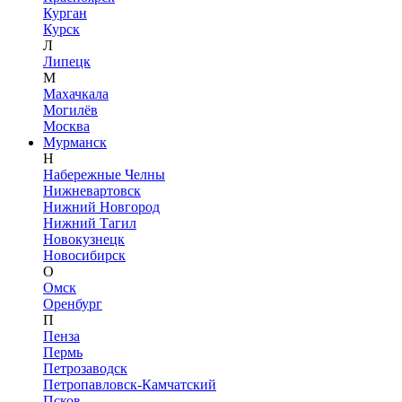
Курган
Курск
Л
Липецк
М
Махачкала
Могилёв
Москва
Мурманск
Н
Набережные Челны
Нижневартовск
Нижний Новгород
Нижний Тагил
Новокузнецк
Новосибирск
О
Омск
Оренбург
П
Пенза
Пермь
Петрозаводск
Петропавловск-Камчатский
Псков