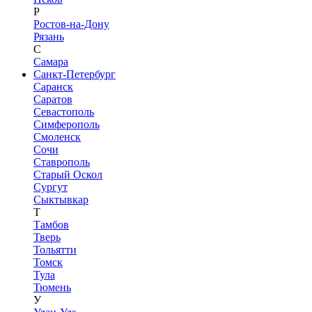
Р
Ростов-на-Дону
Рязань
С
Самара
Санкт-Петербург
Саранск
Саратов
Севастополь
Симферополь
Смоленск
Сочи
Ставрополь
Старый Оскол
Сургут
Сыктывкар
Т
Тамбов
Тверь
Тольятти
Томск
Тула
Тюмень
У