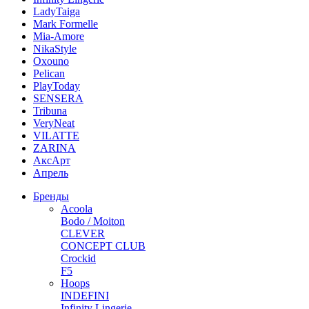
LadyTaiga
Mark Formelle
Mia-Amore
NikaStyle
Oxouno
Pelican
PlayToday
SENSERA
Tribuna
VeryNeat
VILATTE
ZARINA
АксАрт
Апрель
Бренды
Acoola
Bodo / Moiton
CLEVER
CONCEPT CLUB
Crockid
F5
Hoops
INDEFINI
Infinity Lingerie