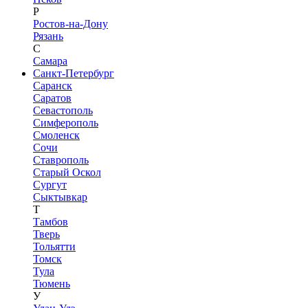
Р
Ростов-на-Дону
Рязань
С
Самара
Санкт-Петербург
Саранск
Саратов
Севастополь
Симферополь
Смоленск
Сочи
Ставрополь
Старый Оскол
Сургут
Сыктывкар
Т
Тамбов
Тверь
Тольятти
Томск
Тула
Тюмень
У