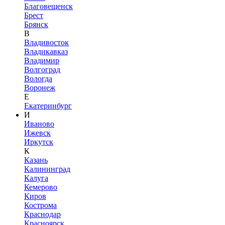
Благовещенск
Брест
Брянск
В
Владивосток
Владикавказ
Владимир
Волгоград
Вологда
Воронеж
Е
Екатеринбург
И
Иваново
Ижевск
Иркутск
К
Казань
Калининград
Калуга
Кемерово
Киров
Кострома
Краснодар
Красноярск