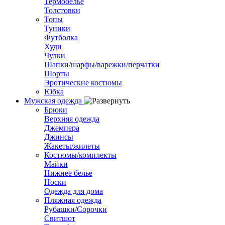
Термобелье
Толстовки
Топы
Туники
Футболка
Худи
Чулки
Шапки/шарфы/варежки/перчатки
Шорты
Эротические костюмы
Юбка
Мужская одежда
Брюки
Верхняя одежда
Джемпера
Джинсы
Жакеты/жилеты
Костюмы/комплекты
Майки
Нижнее белье
Носки
Одежда для дома
Пляжная одежда
Рубашки/Сорочки
Свитшот