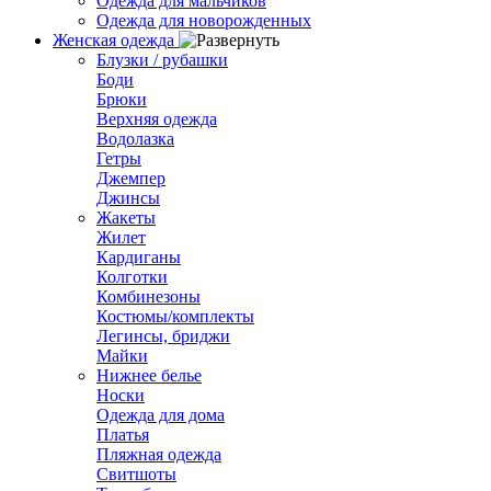
Одежда для мальчиков
Одежда для новорожденных
Женская одежда
Блузки / рубашки
Боди
Брюки
Верхняя одежда
Водолазка
Гетры
Джемпер
Джинсы
Жакеты
Жилет
Кардиганы
Колготки
Комбинезоны
Костюмы/комплекты
Легинсы, бриджи
Майки
Нижнее белье
Носки
Одежда для дома
Платья
Пляжная одежда
Свитшоты