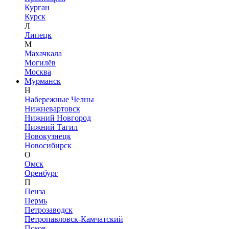
Курган
Курск
Л
Липецк
М
Махачкала
Могилёв
Москва
Мурманск
Н
Набережные Челны
Нижневартовск
Нижний Новгород
Нижний Тагил
Новокузнецк
Новосибирск
О
Омск
Оренбург
П
Пенза
Пермь
Петрозаводск
Петропавловск-Камчатский
Псков