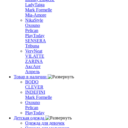
LadyTaiga
Mark Formelle
Mia-Amore
NikaStyle
Oxouno
Pelican
PlayToday
SENSERA
Tribuna
VeryNeat
VILATTE
ZARINA
АксАрт
Апрель
Товар в наличии
BODO
CLEVER
INDEFINI
Mark Formelle
Oxouno
Pelican
PlayToday
Детская одежда
Одежда для девочек