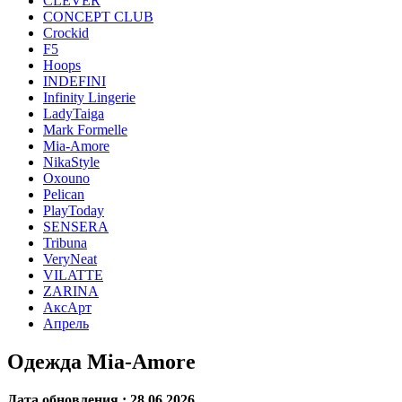
CLEVER
CONCEPT CLUB
Crockid
F5
Hoops
INDEFINI
Infinity Lingerie
LadyTaiga
Mark Formelle
Mia-Amore
NikaStyle
Oxouno
Pelican
PlayToday
SENSERA
Tribuna
VeryNeat
VILATTE
ZARINA
АксАрт
Апрель
Одежда Mia-Amore
Дата обновления : 28.06.2026