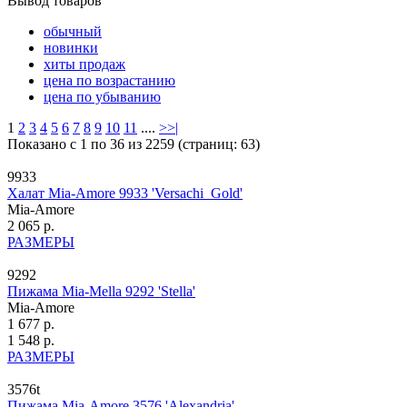
Вывод товаров
обычный
новинки
хиты продаж
цена по возрастанию
цена по убыванию
1
2
3
4
5
6
7
8
9
10
11
....
>
>|
Показано с 1 по 36 из 2259 (страниц: 63)
9933
Халат Mia-Amore 9933 'Versachi_Gold'
Mia-Amore
2 065 р.
РАЗМЕРЫ
9292
Пижама Mia-Mella 9292 'Stella'
Mia-Amore
1 677 р.
1 548 р.
РАЗМЕРЫ
3576t
Пижама Mia-Amore 3576 'Alexandria'