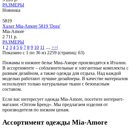
РАЗМЕРЫ
Новинка
5819
Халат Mia-Amore 5819 'Dora'
Mia-Amore
2 711 р.
РАЗМЕРЫ
1
2
3
4
5
6
7
8
9
10
11
....
>
>|
Показано с 1 по 36 из 2259 (страниц: 63)
Пижамы и нижнее белье Миа-Аморе производятся в Италии.
В ассортименте – соблазнительные и элегантные комплекты с
разным дизайном, а также одежда для отдыха. Над каждой
моделью работают лучшие дизайнеры. В качестве материалов
используют только натуральные ткани с безопасным
составом.
Если вас интересует одежда Mia-Amore, посетите интернет-
магазин «Оптом Бренд». Мы предлагаем изделия от
производителя по низким ценам.
Ассортимент одежды Mia-Amore