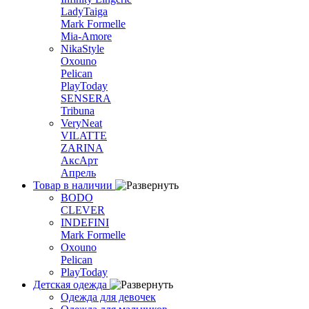
LadyTaiga
Mark Formelle
Mia-Amore
NikaStyle
Oxouno
Pelican
PlayToday
SENSERA
Tribuna
VeryNeat
VILATTE
ZARINA
АксАрт
Апрель
Товар в наличии
BODO
CLEVER
INDEFINI
Mark Formelle
Oxouno
Pelican
PlayToday
Детская одежда
Одежда для девочек