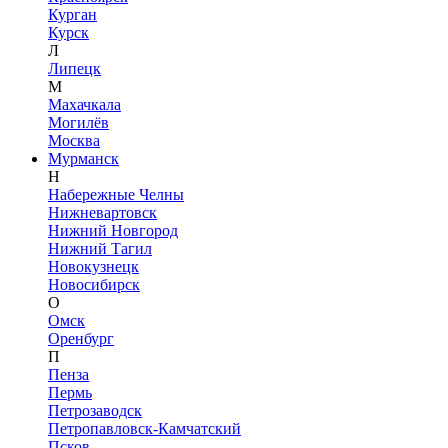
Курган
Курск
Л
Липецк
М
Махачкала
Могилёв
Москва
Мурманск
Н
Набережные Челны
Нижневартовск
Нижний Новгород
Нижний Тагил
Новокузнецк
Новосибирск
О
Омск
Оренбург
П
Пенза
Пермь
Петрозаводск
Петропавловск-Камчатский
Псков