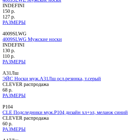
INDEFINI
150 р.
127 р.
РАЗМЕРЫ
4009SLWG
4009SLWG Мужские носки
INDEFINI
130 р.
110 р.
РАЗМЕРЫ
А31Лш
ЭЙС Носки муж.А31Лш осл.резинка, т.серый
CLEVER распродажа
68 р.
РАЗМЕРЫ
P104
CLE Подследники муж.P104 дизайн хл+эл, меланж синий
CLEVER распродажа
60 р.
РАЗМЕРЫ