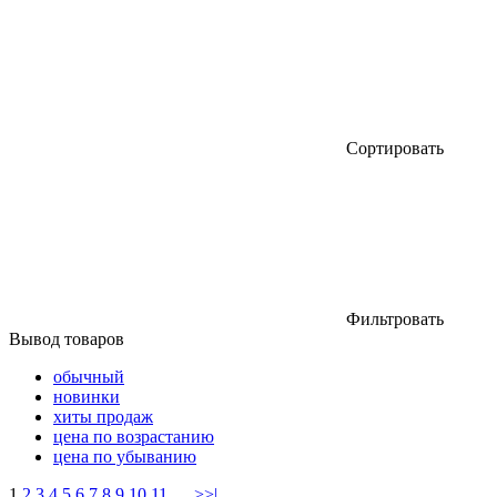
Сортировать
Фильтровать
Вывод товаров
обычный
новинки
хиты продаж
цена по возрастанию
цена по убыванию
1
2
3
4
5
6
7
8
9
10
11
....
>
>|