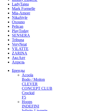
LadyTaiga
Mark Formelle
Mia-Amore
NikaStyle
Oxouno
Pelican
PlayToday
SENSERA
Tribuna
VeryNeat
VILATTE
ZARINA
АксАрт
Апрель
Бренды
Acoola
Bodo / Moiton
CLEVER
CONCEPT CLUB
Crockid
F5
Hoops
INDEFINI
Infinity Lingerie