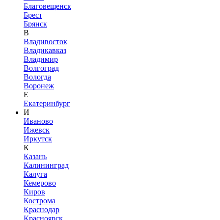
Благовещенск
Брест
Брянск
В
Владивосток
Владикавказ
Владимир
Волгоград
Вологда
Воронеж
Е
Екатеринбург
И
Иваново
Ижевск
Иркутск
К
Казань
Калининград
Калуга
Кемерово
Киров
Кострома
Краснодар
Красноярск