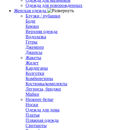
Одежда для мальчиков
Одежда для новорожденных
Женская одежда
Блузки / рубашки
Боди
Брюки
Верхняя одежда
Водолазка
Гетры
Джемпер
Джинсы
Жакеты
Жилет
Кардиганы
Колготки
Комбинезоны
Костюмы/комплекты
Легинсы, бриджи
Майки
Нижнее белье
Носки
Одежда для дома
Платья
Пляжная одежда
Свитшоты