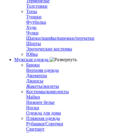
Термобелье
Толстовки
Топы
Туники
Футболка
Худи
Чулки
Шапки/шарфы/варежки/перчатки
Шорты
Эротические костюмы
Юбка
Мужская одежда
Брюки
Верхняя одежда
Джемпера
Джинсы
Жакеты/жилеты
Костюмы/комплекты
Майки
Нижнее белье
Носки
Одежда для дома
Пляжная одежда
Рубашки/Сорочки
Свитшот