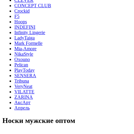
CLEVER
CONCEPT CLUB
Crockid
F5
Hoops
INDEFINI
Infinity Lingerie
LadyTaiga
Mark Formelle
Mia-Amore
NikaStyle
Oxouno
Pelican
PlayToday
SENSERA
Tribuna
VeryNeat
VILATTE
ZARINA
АксАрт
Апрель
Носки мужские оптом