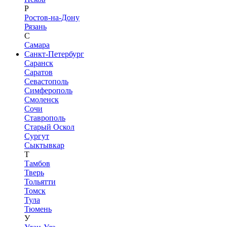
Р
Ростов-на-Дону
Рязань
С
Самара
Санкт-Петербург
Саранск
Саратов
Севастополь
Симферополь
Смоленск
Сочи
Ставрополь
Старый Оскол
Сургут
Сыктывкар
Т
Тамбов
Тверь
Тольятти
Томск
Тула
Тюмень
У