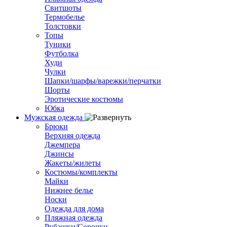
Свитшоты
Термобелье
Толстовки
Топы
Туники
Футболка
Худи
Чулки
Шапки/шарфы/варежки/перчатки
Шорты
Эротические костюмы
Юбка
Мужская одежда
Брюки
Верхняя одежда
Джемпера
Джинсы
Жакеты/жилеты
Костюмы/комплекты
Майки
Нижнее белье
Носки
Одежда для дома
Пляжная одежда
Рубашки/Сорочки