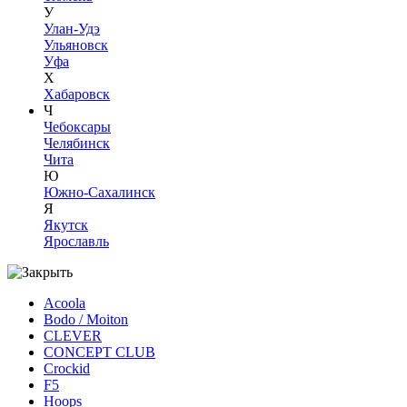
У
Улан-Удэ
Ульяновск
Уфа
Х
Хабаровск
Ч
Чебоксары
Челябинск
Чита
Ю
Южно-Сахалинск
Я
Якутск
Ярославль
Acoola
Bodo / Moiton
CLEVER
CONCEPT CLUB
Crockid
F5
Hoops