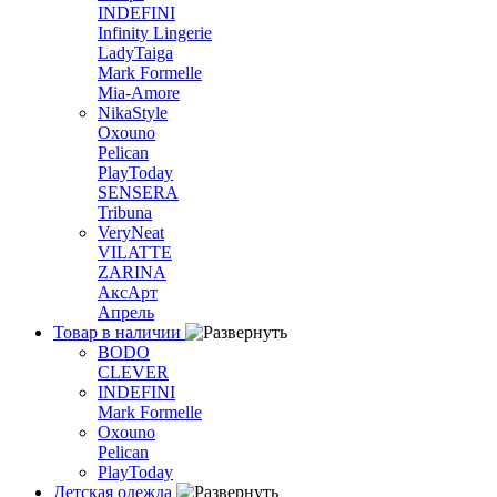
INDEFINI
Infinity Lingerie
LadyTaiga
Mark Formelle
Mia-Amore
NikaStyle
Oxouno
Pelican
PlayToday
SENSERA
Tribuna
VeryNeat
VILATTE
ZARINA
АксАрт
Апрель
Товар в наличии
BODO
CLEVER
INDEFINI
Mark Formelle
Oxouno
Pelican
PlayToday
Детская одежда