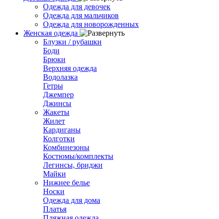
Одежда для девочек
Одежда для мальчиков
Одежда для новорожденных
Женская одежда
Блузки / рубашки
Боди
Брюки
Верхняя одежда
Водолазка
Гетры
Джемпер
Джинсы
Жакеты
Жилет
Кардиганы
Колготки
Комбинезоны
Костюмы/комплекты
Легинсы, бриджи
Майки
Нижнее белье
Носки
Одежда для дома
Платья
Пляжная одежда