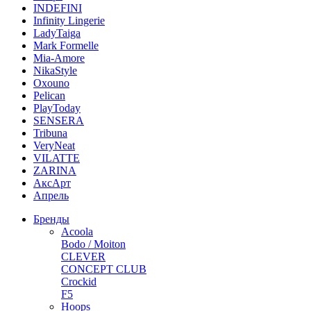
INDEFINI
Infinity Lingerie
LadyTaiga
Mark Formelle
Mia-Amore
NikaStyle
Oxouno
Pelican
PlayToday
SENSERA
Tribuna
VeryNeat
VILATTE
ZARINA
АксАрт
Апрель
Бренды
Acoola
Bodo / Moiton
CLEVER
CONCEPT CLUB
Crockid
F5
Hoops