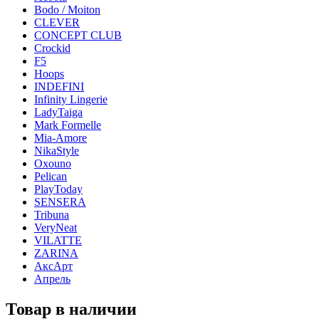
Bodo / Moiton
CLEVER
CONCEPT CLUB
Crockid
F5
Hoops
INDEFINI
Infinity Lingerie
LadyTaiga
Mark Formelle
Mia-Amore
NikaStyle
Oxouno
Pelican
PlayToday
SENSERA
Tribuna
VeryNeat
VILATTE
ZARINA
АксАрт
Апрель
Товар в наличии