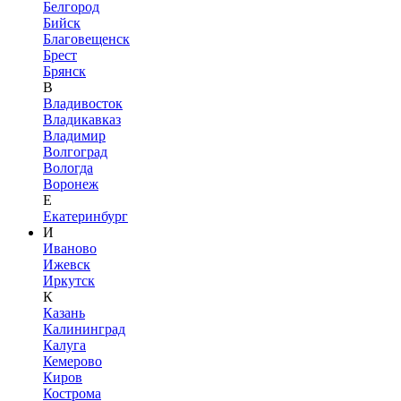
Белгород
Бийск
Благовещенск
Брест
Брянск
В
Владивосток
Владикавказ
Владимир
Волгоград
Вологда
Воронеж
Е
Екатеринбург
И
Иваново
Ижевск
Иркутск
К
Казань
Калининград
Калуга
Кемерово
Киров
Кострома