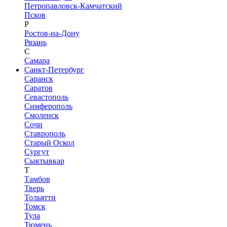
Петропавловск-Камчатский
Псков
Р
Ростов-на-Дону
Рязань
С
Самара
Санкт-Петербург
Саранск
Саратов
Севастополь
Симферополь
Смоленск
Сочи
Ставрополь
Старый Оскол
Сургут
Сыктывкар
Т
Тамбов
Тверь
Тольятти
Томск
Тула
Тюмень