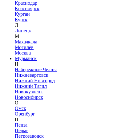
Краснодар
Красноярск
Курган
Курск
Л
Липецк
М
Махачкала
Могилёв
Москва
Мурманск
Н
Набережные Челны
Нижневартовск
Нижний Новгород
Нижний Тагил
Новокузнецк
Новосибирск
О
Омск
Оренбург
П
Пенза
Пермь
Петрозаводск