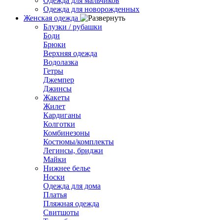
Одежда для мальчиков
Одежда для новорожденных
Женская одежда
Блузки / рубашки
Боди
Брюки
Верхняя одежда
Водолазка
Гетры
Джемпер
Джинсы
Жакеты
Жилет
Кардиганы
Колготки
Комбинезоны
Костюмы/комплекты
Легинсы, бриджи
Майки
Нижнее белье
Носки
Одежда для дома
Платья
Пляжная одежда
Свитшоты