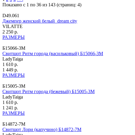
Показано с 1 по 36 из 143 (страниц: 4)
D49.061
Джемпер женский белый_dream city
VILATTE
2 250 р.
РАЗМЕРЫ
Б15066-3М
Свитшот Ритм города (васильковый) Б15066-3М
LadyTaiga
1 610 р.
1 449 р.
РАЗМЕРЫ
Б15005-3М
Свитшот Ритм города (бежевый) Б15005-3М
LadyTaiga
1 610 р.
1 241 р.
РАЗМЕРЫ
Б14872-7М
Свитшот Лори (капучино) Б14872-7М
LadyTaiga