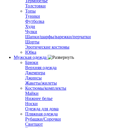
Термобелье
Толстовки
Топы
Туники
Футболка
Худи
Чулки
Шапки/шарфы/варежки/перчатки
Шорты
Эротические костюмы
Юбка
Мужская одежда
Брюки
Верхняя одежда
Джемпера
Джинсы
Жакеты/жилеты
Костюмы/комплекты
Майки
Нижнее белье
Носки
Одежда для дома
Пляжная одежда
Рубашки/Сорочки
Свитшот