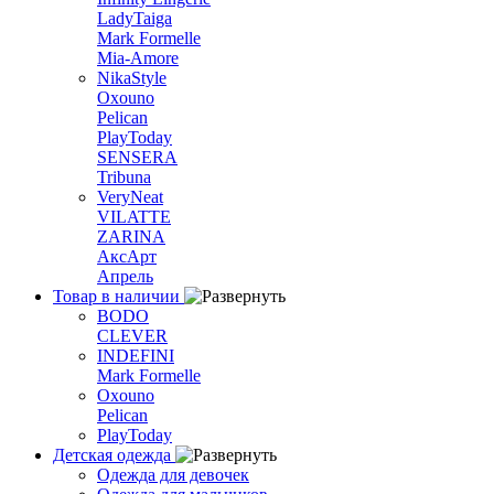
LadyTaiga
Mark Formelle
Mia-Amore
NikaStyle
Oxouno
Pelican
PlayToday
SENSERA
Tribuna
VeryNeat
VILATTE
ZARINA
АксАрт
Апрель
Товар в наличии
BODO
CLEVER
INDEFINI
Mark Formelle
Oxouno
Pelican
PlayToday
Детская одежда
Одежда для девочек