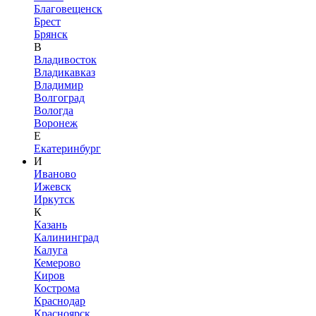
Благовещенск
Брест
Брянск
В
Владивосток
Владикавказ
Владимир
Волгоград
Вологда
Воронеж
Е
Екатеринбург
И
Иваново
Ижевск
Иркутск
К
Казань
Калининград
Калуга
Кемерово
Киров
Кострома
Краснодар
Красноярск