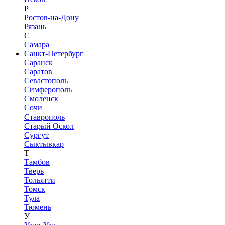
Р
Ростов-на-Дону
Рязань
С
Самара
Санкт-Петербург
Саранск
Саратов
Севастополь
Симферополь
Смоленск
Сочи
Ставрополь
Старый Оскол
Сургут
Сыктывкар
Т
Тамбов
Тверь
Тольятти
Томск
Тула
Тюмень
У