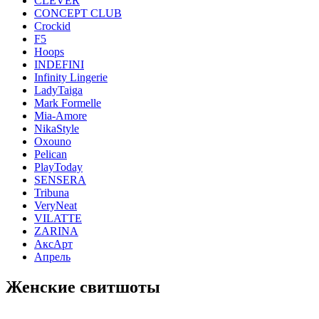
CLEVER
CONCEPT CLUB
Crockid
F5
Hoops
INDEFINI
Infinity Lingerie
LadyTaiga
Mark Formelle
Mia-Amore
NikaStyle
Oxouno
Pelican
PlayToday
SENSERA
Tribuna
VeryNeat
VILATTE
ZARINA
АксАрт
Апрель
Женские свитшоты