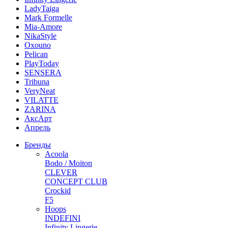
LadyTaiga
Mark Formelle
Mia-Amore
NikaStyle
Oxouno
Pelican
PlayToday
SENSERA
Tribuna
VeryNeat
VILATTE
ZARINA
АксАрт
Апрель
Бренды
Acoola
Bodo / Moiton
CLEVER
CONCEPT CLUB
Crockid
F5
Hoops
INDEFINI
Infinity Lingerie