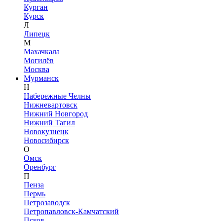
Курган
Курск
Л
Липецк
М
Махачкала
Могилёв
Москва
Мурманск
Н
Набережные Челны
Нижневартовск
Нижний Новгород
Нижний Тагил
Новокузнецк
Новосибирск
О
Омск
Оренбург
П
Пенза
Пермь
Петрозаводск
Петропавловск-Камчатский
Псков