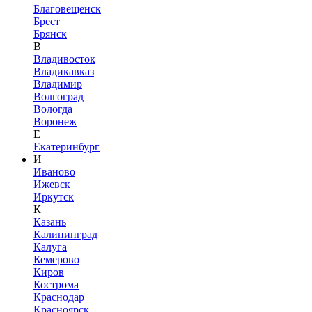
Благовещенск
Брест
Брянск
В
Владивосток
Владикавказ
Владимир
Волгоград
Вологда
Воронеж
Е
Екатеринбург
И
Иваново
Ижевск
Иркутск
К
Казань
Калининград
Калуга
Кемерово
Киров
Кострома
Краснодар
Красноярск