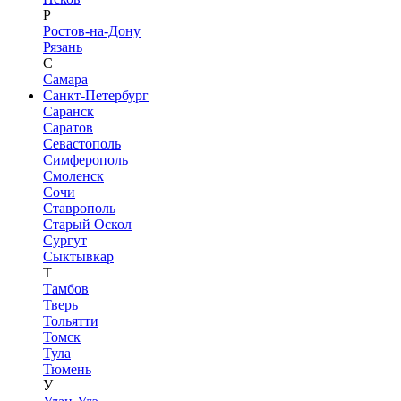
Р
Ростов-на-Дону
Рязань
С
Самара
Санкт-Петербург
Саранск
Саратов
Севастополь
Симферополь
Смоленск
Сочи
Ставрополь
Старый Оскол
Сургут
Сыктывкар
Т
Тамбов
Тверь
Тольятти
Томск
Тула
Тюмень
У