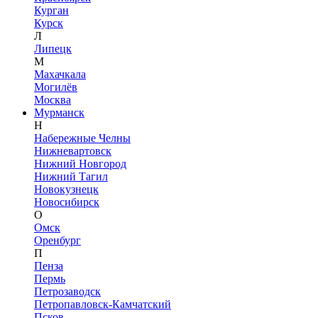
Курган
Курск
Л
Липецк
М
Махачкала
Могилёв
Москва
Мурманск
Н
Набережные Челны
Нижневартовск
Нижний Новгород
Нижний Тагил
Новокузнецк
Новосибирск
О
Омск
Оренбург
П
Пенза
Пермь
Петрозаводск
Петропавловск-Камчатский
Псков