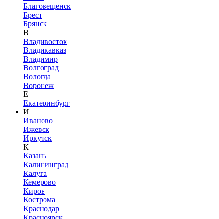
Благовещенск
Брест
Брянск
В
Владивосток
Владикавказ
Владимир
Волгоград
Вологда
Воронеж
Е
Екатеринбург
И
Иваново
Ижевск
Иркутск
К
Казань
Калининград
Калуга
Кемерово
Киров
Кострома
Краснодар
Красноярск