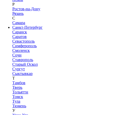
Р
Ростов-на-Дону
Рязань
С
Самара
Санкт-Петербург
Саранск
Саратов
Севастополь
Симферополь
Смоленск
Сочи
Ставрополь
Старый Оскол
Сургут
Сыктывкар
Т
Тамбов
Тверь
Тольятти
Томск
Тула
Тюмень
У