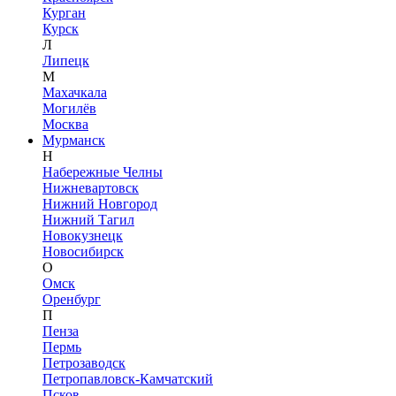
Курган
Курск
Л
Липецк
М
Махачкала
Могилёв
Москва
Мурманск
Н
Набережные Челны
Нижневартовск
Нижний Новгород
Нижний Тагил
Новокузнецк
Новосибирск
О
Омск
Оренбург
П
Пенза
Пермь
Петрозаводск
Петропавловск-Камчатский
Псков