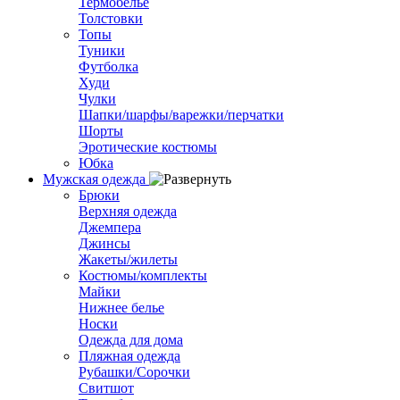
Термобелье
Толстовки
Топы
Туники
Футболка
Худи
Чулки
Шапки/шарфы/варежки/перчатки
Шорты
Эротические костюмы
Юбка
Мужская одежда
Брюки
Верхняя одежда
Джемпера
Джинсы
Жакеты/жилеты
Костюмы/комплекты
Майки
Нижнее белье
Носки
Одежда для дома
Пляжная одежда
Рубашки/Сорочки
Свитшот