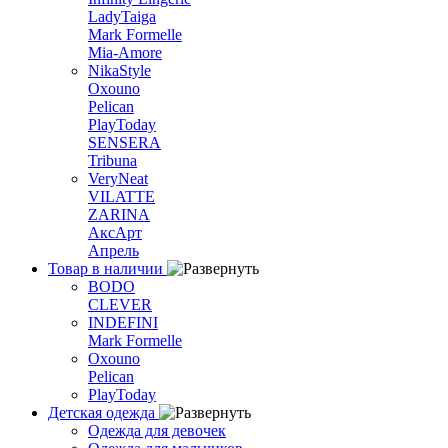
LadyTaiga
Mark Formelle
Mia-Amore
NikaStyle
Oxouno
Pelican
PlayToday
SENSERA
Tribuna
VeryNeat
VILATTE
ZARINA
АксАрт
Апрель
Товар в наличии
BODO
CLEVER
INDEFINI
Mark Formelle
Oxouno
Pelican
PlayToday
Детская одежда
Одежда для девочек