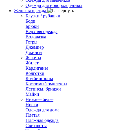
Одежда для мальчиков
Одежда для новорожденных
Женская одежда
Блузки / рубашки
Боди
Брюки
Верхняя одежда
Водолазка
Гетры
Джемпер
Джинсы
Жакеты
Жилет
Кардиганы
Колготки
Комбинезоны
Костюмы/комплекты
Легинсы, бриджи
Майки
Нижнее белье
Носки
Одежда для дома
Платья
Пляжная одежда
Свитшоты