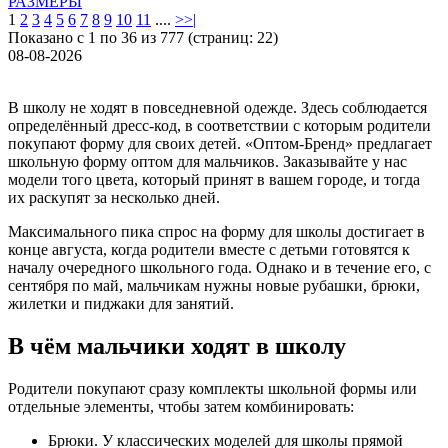
РАЗМЕРЫ
1
2
3
4
5
6
7
8
9
10
11
....
>
>|
Показано с 1 по 36 из 777 (страниц: 22)
08-08-2026
В школу не ходят в повседневной одежде. Здесь соблюдается
определённый дресс-код, в соответствии с которым родители
покупают форму для своих детей. «Оптом-Бренд» предлагает
школьную форму оптом для мальчиков. Заказывайте у нас
модели того цвета, который принят в вашем городе, и тогда
их раскупят за несколько дней.
Максимального пика спрос на форму для школы достигает в
конце августа, когда родители вместе с детьми готовятся к
началу очередного школьного года. Однако и в течение его, с
сентября по май, мальчикам нужны новые рубашки, брюки,
жилетки и пиджаки для занятий.
В чём мальчики ходят в школу
Родители покупают сразу комплекты школьной формы или
отдельные элементы, чтобы затем комбинировать:
Брюки. У классических моделей для школы прямой