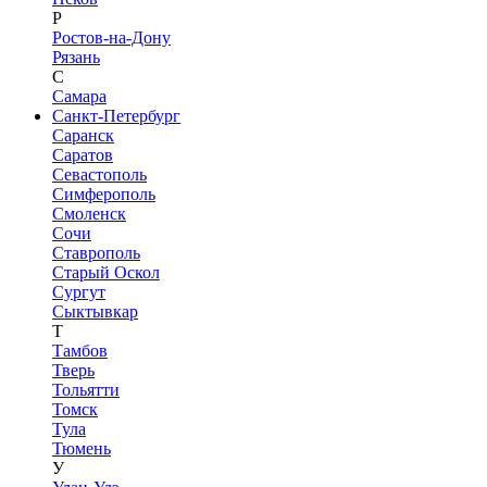
Р
Ростов-на-Дону
Рязань
С
Самара
Санкт-Петербург
Саранск
Саратов
Севастополь
Симферополь
Смоленск
Сочи
Ставрополь
Старый Оскол
Сургут
Сыктывкар
Т
Тамбов
Тверь
Тольятти
Томск
Тула
Тюмень
У