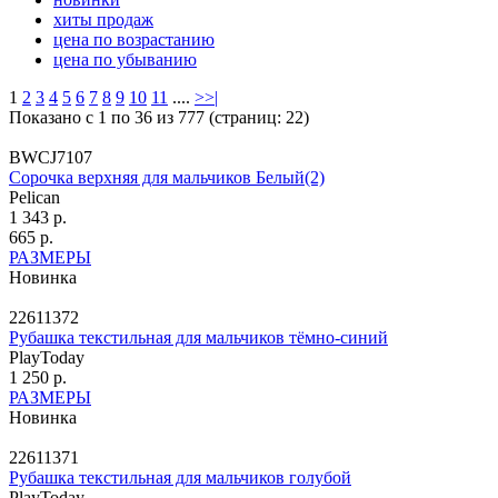
хиты продаж
цена по возрастанию
цена по убыванию
1
2
3
4
5
6
7
8
9
10
11
....
>
>|
Показано с 1 по 36 из 777 (страниц: 22)
BWCJ7107
Сорочка верхняя для мальчиков Белый(2)
Pelican
1 343 р.
665 р.
РАЗМЕРЫ
Новинка
22611372
Рубашка текстильная для мальчиков тёмно-синий
PlayToday
1 250 р.
РАЗМЕРЫ
Новинка
22611371
Рубашка текстильная для мальчиков голубой
PlayToday