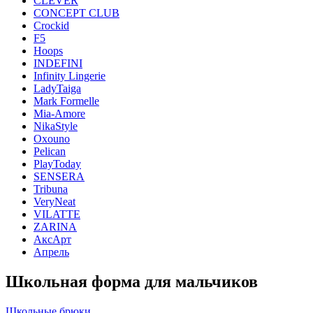
CLEVER
CONCEPT CLUB
Crockid
F5
Hoops
INDEFINI
Infinity Lingerie
LadyTaiga
Mark Formelle
Mia-Amore
NikaStyle
Oxouno
Pelican
PlayToday
SENSERA
Tribuna
VeryNeat
VILATTE
ZARINA
АксАрт
Апрель
Школьная форма для мальчиков
Школьные брюки