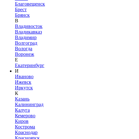
Благовещенск
Брест
Брянск
В
Владивосток
Владикавказ
Владимир
Волгоград
Вологда
Воронеж
Е
Екатеринбург
И
Иваново
Ижевск
Иркутск
К
Казань
Калининград
Калуга
Кемерово
Киров
Кострома
Краснодар
Красноярск