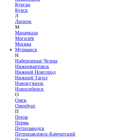
Курган
Курск
Л
Липецк
М
Махачкала
Могилёв
Москва
Мурманск
Н
Набережные Челны
Нижневартовск
Нижний Новгород
Нижний Тагил
Новокузнецк
Новосибирск
О
Омск
Оренбург
П
Пенза
Пермь
Петрозаводск
Петропавловск-Камчатский
Псков