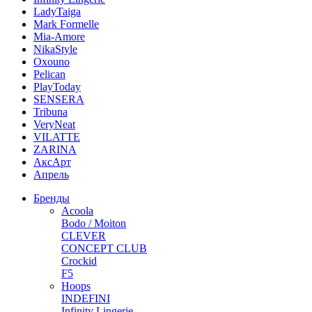
LadyTaiga
Mark Formelle
Mia-Amore
NikaStyle
Oxouno
Pelican
PlayToday
SENSERA
Tribuna
VeryNeat
VILATTE
ZARINA
АксАрт
Апрель
Бренды
Acoola
Bodo / Moiton
CLEVER
CONCEPT CLUB
Crockid
F5
Hoops
INDEFINI
Infinity Lingerie