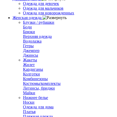
Одежда для девочек
Одежда для мальчиков
Одежда для новорожденных
Женская одежда
Блузки / рубашки
Боди
Брюки
Верхняя одежда
Водолазка
Гетры
Джемпер
Джинсы
Жакеты
Жилет
Кардиганы
Колготки
Комбинезоны
Костюмы/комплекты
Легинсы, бриджи
Майки
Нижнее белье
Носки
Одежда для дома
Платья
Пляжная одежда