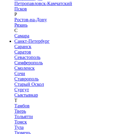
Петропавловск-Камчатский
Псков
Р
Ростов-на-Дону
Рязань
С
Самара
Санкт-Петербург
Саранск
Саратов
Севастополь
Симферополь
Смоленск
Сочи
Ставрополь
Старый Оскол
Сургут
Сыктывкар
Т
Тамбов
Тверь
Тольятти
Томск
Тула
Тюмень