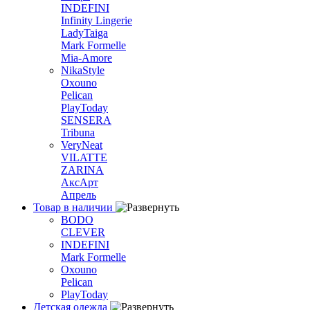
INDEFINI
Infinity Lingerie
LadyTaiga
Mark Formelle
Mia-Amore
NikaStyle
Oxouno
Pelican
PlayToday
SENSERA
Tribuna
VeryNeat
VILATTE
ZARINA
АксАрт
Апрель
Товар в наличии
BODO
CLEVER
INDEFINI
Mark Formelle
Oxouno
Pelican
PlayToday
Детская одежда