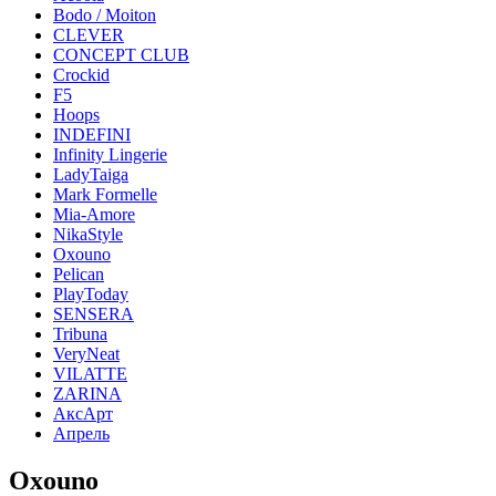
Bodo / Moiton
CLEVER
CONCEPT CLUB
Crockid
F5
Hoops
INDEFINI
Infinity Lingerie
LadyTaiga
Mark Formelle
Mia-Amore
NikaStyle
Oxouno
Pelican
PlayToday
SENSERA
Tribuna
VeryNeat
VILATTE
ZARINA
АксАрт
Апрель
Oxouno