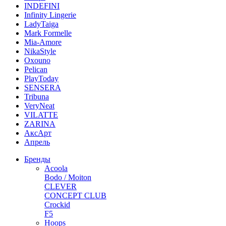
INDEFINI
Infinity Lingerie
LadyTaiga
Mark Formelle
Mia-Amore
NikaStyle
Oxouno
Pelican
PlayToday
SENSERA
Tribuna
VeryNeat
VILATTE
ZARINA
АксАрт
Апрель
Бренды
Acoola
Bodo / Moiton
CLEVER
CONCEPT CLUB
Crockid
F5
Hoops