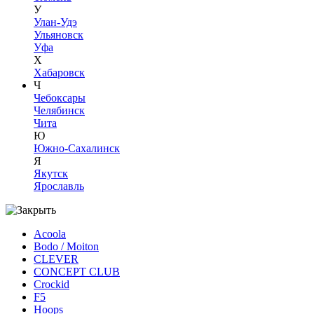
У
Улан-Удэ
Ульяновск
Уфа
Х
Хабаровск
Ч
Чебоксары
Челябинск
Чита
Ю
Южно-Сахалинск
Я
Якутск
Ярославль
Acoola
Bodo / Moiton
CLEVER
CONCEPT CLUB
Crockid
F5
Hoops