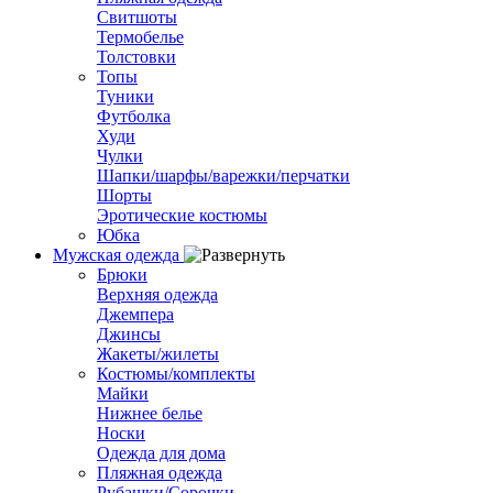
Свитшоты
Термобелье
Толстовки
Топы
Туники
Футболка
Худи
Чулки
Шапки/шарфы/варежки/перчатки
Шорты
Эротические костюмы
Юбка
Мужская одежда
Брюки
Верхняя одежда
Джемпера
Джинсы
Жакеты/жилеты
Костюмы/комплекты
Майки
Нижнее белье
Носки
Одежда для дома
Пляжная одежда
Рубашки/Сорочки