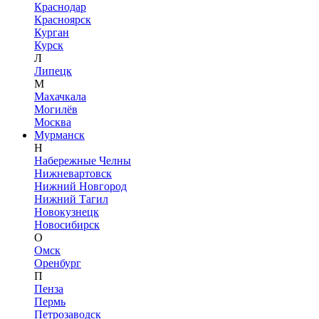
Краснодар
Красноярск
Курган
Курск
Л
Липецк
М
Махачкала
Могилёв
Москва
Мурманск
Н
Набережные Челны
Нижневартовск
Нижний Новгород
Нижний Тагил
Новокузнецк
Новосибирск
О
Омск
Оренбург
П
Пенза
Пермь
Петрозаводск