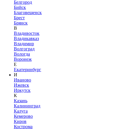
Белгород
Бийск
Благовещенск
Брест
Брянск
В
Владивосток
Владикавказ
Владимир
Волгоград
Вологда
Воронеж
Е
Екатеринбург
И
Иваново
Ижевск
Иркутск
К
Казань
Калининград
Калуга
Кемерово
Киров
Кострома