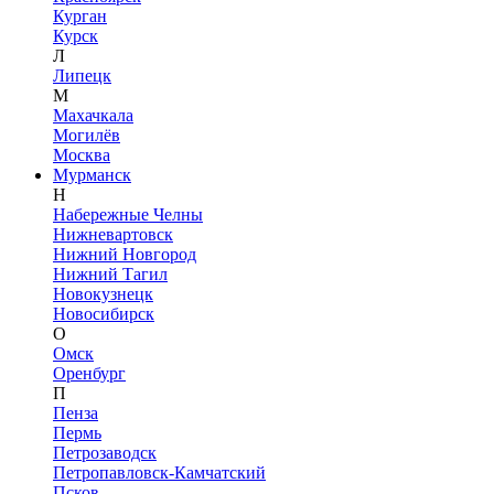
Курган
Курск
Л
Липецк
М
Махачкала
Могилёв
Москва
Мурманск
Н
Набережные Челны
Нижневартовск
Нижний Новгород
Нижний Тагил
Новокузнецк
Новосибирск
О
Омск
Оренбург
П
Пенза
Пермь
Петрозаводск
Петропавловск-Камчатский
Псков