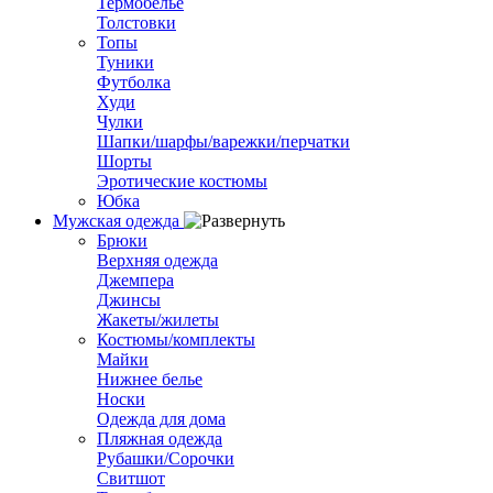
Термобелье
Толстовки
Топы
Туники
Футболка
Худи
Чулки
Шапки/шарфы/варежки/перчатки
Шорты
Эротические костюмы
Юбка
Мужская одежда
Брюки
Верхняя одежда
Джемпера
Джинсы
Жакеты/жилеты
Костюмы/комплекты
Майки
Нижнее белье
Носки
Одежда для дома
Пляжная одежда
Рубашки/Сорочки
Свитшот