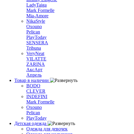
LadyTaiga
Mark Formelle
Mia-Amore
NikaStyle
Oxouno
Pelican
PlayToday
SENSERA
Tribuna
VeryNeat
VILATTE
ZARINA
АксАрт
Апрель
Товар в наличии
BODO
CLEVER
INDEFINI
Mark Formelle
Oxouno
Pelican
PlayToday
Детская одежда
Одежда для девочек