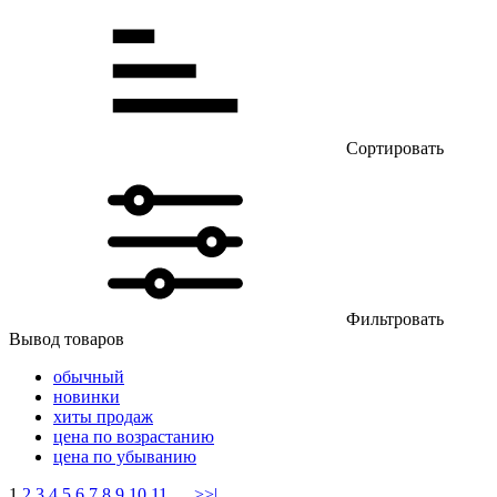
Сортировать
Фильтровать
Вывод товаров
обычный
новинки
хиты продаж
цена по возрастанию
цена по убыванию
1
2
3
4
5
6
7
8
9
10
11
....
>
>|