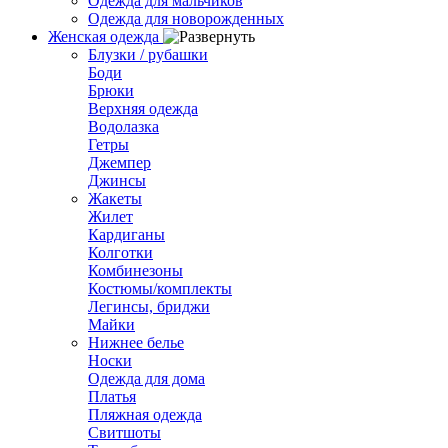
Одежда для мальчиков
Одежда для новорожденных
Женская одежда
Блузки / рубашки
Боди
Брюки
Верхняя одежда
Водолазка
Гетры
Джемпер
Джинсы
Жакеты
Жилет
Кардиганы
Колготки
Комбинезоны
Костюмы/комплекты
Легинсы, бриджи
Майки
Нижнее белье
Носки
Одежда для дома
Платья
Пляжная одежда
Свитшоты