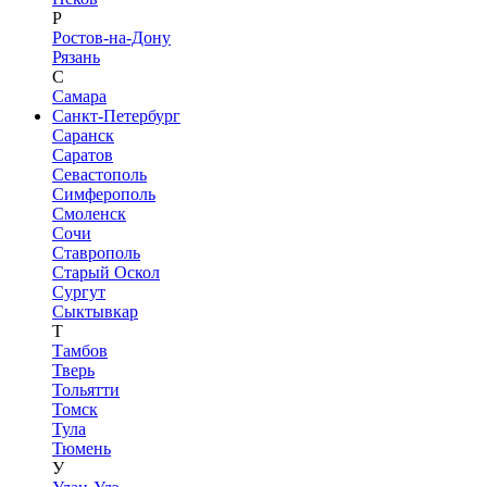
Р
Ростов-на-Дону
Рязань
С
Самара
Санкт-Петербург
Саранск
Саратов
Севастополь
Симферополь
Смоленск
Сочи
Ставрополь
Старый Оскол
Сургут
Сыктывкар
Т
Тамбов
Тверь
Тольятти
Томск
Тула
Тюмень
У