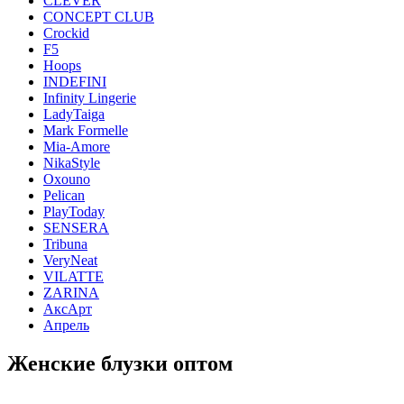
CLEVER
CONCEPT CLUB
Crockid
F5
Hoops
INDEFINI
Infinity Lingerie
LadyTaiga
Mark Formelle
Mia-Amore
NikaStyle
Oxouno
Pelican
PlayToday
SENSERA
Tribuna
VeryNeat
VILATTE
ZARINA
АксАрт
Апрель
Женские блузки оптом