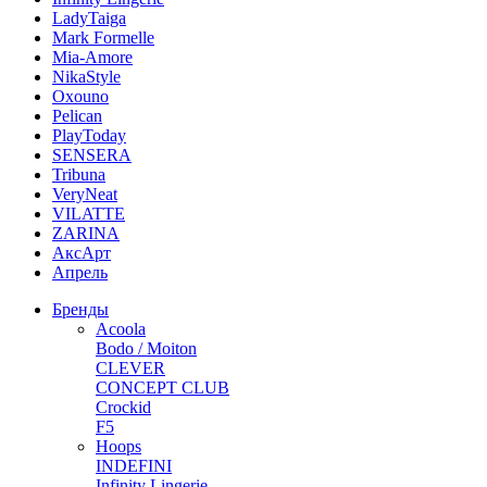
LadyTaiga
Mark Formelle
Mia-Amore
NikaStyle
Oxouno
Pelican
PlayToday
SENSERA
Tribuna
VeryNeat
VILATTE
ZARINA
АксАрт
Апрель
Бренды
Acoola
Bodo / Moiton
CLEVER
CONCEPT CLUB
Crockid
F5
Hoops
INDEFINI
Infinity Lingerie