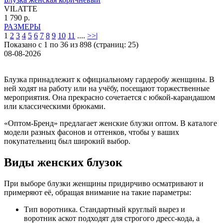
VILATTE
1 790 р.
РАЗМЕРЫ
1
2
3
4
5
6
7
8
9
10
11
....
>
>|
Показано с 1 по 36 из 898 (страниц: 25)
08-08-2026
Блузка принадлежит к официальному гардеробу женщины. В
ней ходят на работу или на учёбу, посещают торжественные
мероприятия. Она прекрасно сочетается с юбкой-карандашом
или классическими брюками.
«Оптом-Бренд» предлагает женские блузки оптом. В каталоге
модели разных фасонов и оттенков, чтобы у ваших
покупательниц был широкий выбор.
Виды женских блузок
При выборе блузки женщины придирчиво осматривают и
примеряют её, обращая внимание на такие параметры:
Тип воротника. Стандартный круглый вырез и
воротник аскот подходят для строгого дресс-кода, а