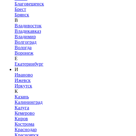
Благовещенск
Брест
Брянск
В
Владивосток
Владикавказ
Владимир
Волгоград
Вологда
Воронеж
Е
Екатеринбург
И
Иваново
Ижевск
Иркутск
К
Казань
Калининград
Калуга
Кемерово
Киров
Кострома
Краснодар
Красноярск