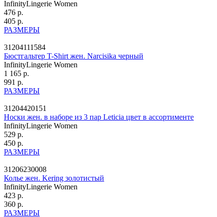
InfinityLingerie Women
476 р.
405 р.
РАЗМЕРЫ
31204111584
Бюстгальтер T-Shirt жен. Narcisika черный
InfinityLingerie Women
1 165 р.
991 р.
РАЗМЕРЫ
31204420151
Носки жен. в наборе из 3 пар Leticia цвет в ассортименте
InfinityLingerie Women
529 р.
450 р.
РАЗМЕРЫ
31206230008
Колье жен. Kering золотистый
InfinityLingerie Women
423 р.
360 р.
РАЗМЕРЫ