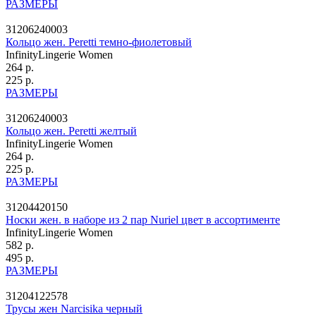
РАЗМЕРЫ
31206240003
Кольцо жен. Peretti темно-фиолетовый
InfinityLingerie Women
264 р.
225 р.
РАЗМЕРЫ
31206240003
Кольцо жен. Peretti желтый
InfinityLingerie Women
264 р.
225 р.
РАЗМЕРЫ
31204420150
Носки жен. в наборе из 2 пар Nuriel цвет в ассортименте
InfinityLingerie Women
582 р.
495 р.
РАЗМЕРЫ
31204122578
Трусы жен Narcisika черный