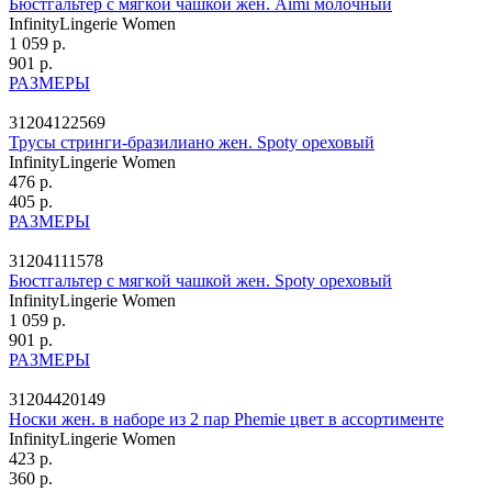
Бюстгальтер с мягкой чашкой жен. Aimi молочный
InfinityLingerie Women
1 059 р.
901 р.
РАЗМЕРЫ
31204122569
Трусы стринги-бразилиано жен. Spoty ореховый
InfinityLingerie Women
476 р.
405 р.
РАЗМЕРЫ
31204111578
Бюстгальтер с мягкой чашкой жен. Spoty ореховый
InfinityLingerie Women
1 059 р.
901 р.
РАЗМЕРЫ
31204420149
Носки жен. в наборе из 2 пар Phemie цвет в ассортименте
InfinityLingerie Women
423 р.
360 р.