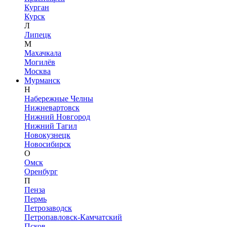
Курган
Курск
Л
Липецк
М
Махачкала
Могилёв
Москва
Мурманск
Н
Набережные Челны
Нижневартовск
Нижний Новгород
Нижний Тагил
Новокузнецк
Новосибирск
О
Омск
Оренбург
П
Пенза
Пермь
Петрозаводск
Петропавловск-Камчатский
Псков