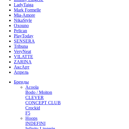
LadyTaiga
Mark Formelle
Mia-Amore
NikaStyle
Oxouno
Pelican
PlayToday
SENSERA
Tribuna
VeryNeat
VILATTE
ZARINA
АксАрт
Апрель
Бренды
Acoola
Bodo / Moiton
CLEVER
CONCEPT CLUB
Crockid
F5
Hoops
INDEFINI
Infinity Lingerie