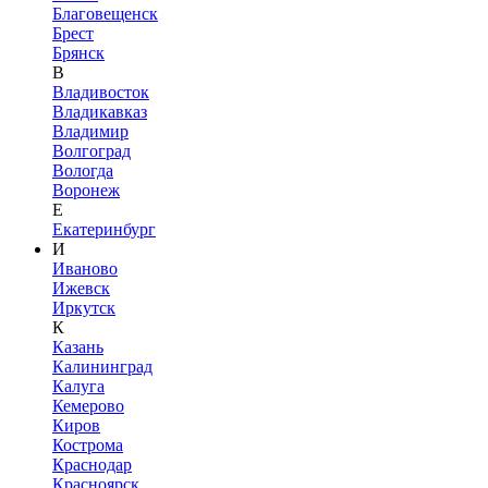
Благовещенск
Брест
Брянск
В
Владивосток
Владикавказ
Владимир
Волгоград
Вологда
Воронеж
Е
Екатеринбург
И
Иваново
Ижевск
Иркутск
К
Казань
Калининград
Калуга
Кемерово
Киров
Кострома
Краснодар
Красноярск