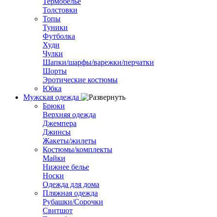
Термобелье
Толстовки
Топы
Туники
Футболка
Худи
Чулки
Шапки/шарфы/варежки/перчатки
Шорты
Эротические костюмы
Юбка
Мужская одежда
Брюки
Верхняя одежда
Джемпера
Джинсы
Жакеты/жилеты
Костюмы/комплекты
Майки
Нижнее белье
Носки
Одежда для дома
Пляжная одежда
Рубашки/Сорочки
Свитшот