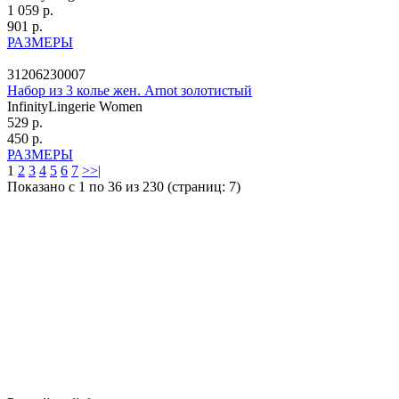
1 059 р.
901 р.
РАЗМЕРЫ
31206230007
Набор из 3 колье жен. Arnot золотистый
InfinityLingerie Women
529 р.
450 р.
РАЗМЕРЫ
1
2
3
4
5
6
7
>
>|
Показано с 1 по 36 из 230 (страниц: 7)