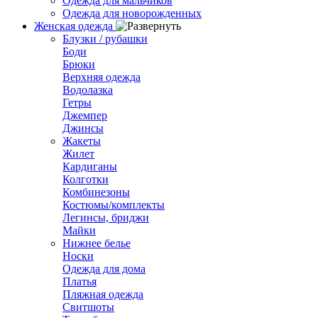
Одежда для мальчиков
Одежда для новорожденных
Женская одежда
Блузки / рубашки
Боди
Брюки
Верхняя одежда
Водолазка
Гетры
Джемпер
Джинсы
Жакеты
Жилет
Кардиганы
Колготки
Комбинезоны
Костюмы/комплекты
Легинсы, бриджи
Майки
Нижнее белье
Носки
Одежда для дома
Платья
Пляжная одежда
Свитшоты