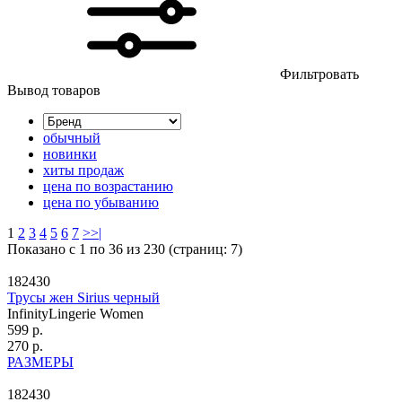
Фильтровать
Вывод товаров
обычный
новинки
хиты продаж
цена по возрастанию
цена по убыванию
1
2
3
4
5
6
7
>
>|
Показано с 1 по 36 из 230 (страниц: 7)
182430
Трусы жен Sirius черный
InfinityLingerie Women
599 р.
270 р.
РАЗМЕРЫ
182430