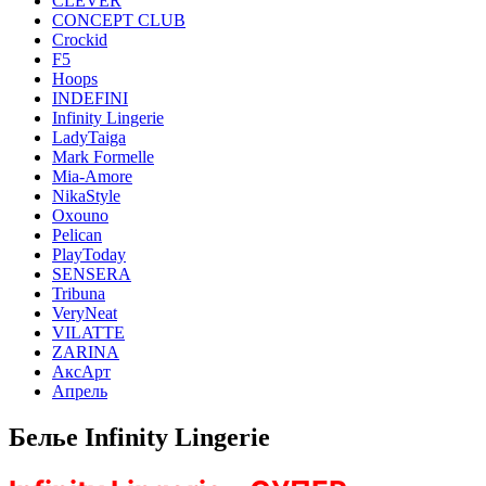
CLEVER
CONCEPT CLUB
Crockid
F5
Hoops
INDEFINI
Infinity Lingerie
LadyTaiga
Mark Formelle
Mia-Amore
NikaStyle
Oxouno
Pelican
PlayToday
SENSERA
Tribuna
VeryNeat
VILATTE
ZARINA
АксАрт
Апрель
Белье Infinity Lingerie