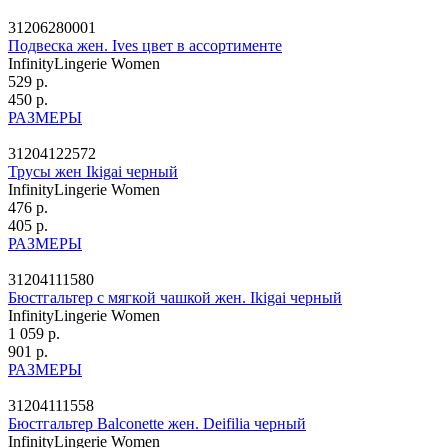
31206280001
Подвеска жен. Ives цвет в ассортименте
InfinityLingerie Women
529 р.
450 р.
РАЗМЕРЫ
31204122572
Трусы жен Ikigai черный
InfinityLingerie Women
476 р.
405 р.
РАЗМЕРЫ
31204111580
Бюстгальтер с мягкой чашкой жен. Ikigai черный
InfinityLingerie Women
1 059 р.
901 р.
РАЗМЕРЫ
31204111558
Бюстгальтер Balconette жен. Deifilia черный
InfinityLingerie Women