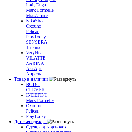
LadyTaiga
Mark Formelle
Mia-Amore
NikaStyle
Oxouno
Pelican
PlayToday
SENSERA
Tribuna
VeryNeat
VILATTE
ZARINA
АксАрт
Апрель
Товар в наличии
BODO
CLEVER
INDEFINI
Mark Formelle
Oxouno
Pelican
PlayToday
Детская одежда
Одежда для девочек