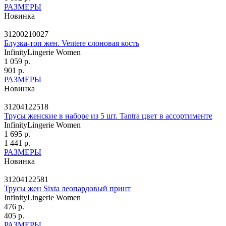
РАЗМЕРЫ
Новинка
31200210027
Блузка-топ жен. Ventere слоновая кость
InfinityLingerie Women
1 059 р.
901 р.
РАЗМЕРЫ
Новинка
31204122518
Трусы женские в наборе из 5 шт. Tantra цвет в ассортименте
InfinityLingerie Women
1 695 р.
1 441 р.
РАЗМЕРЫ
Новинка
31204122581
Трусы жен Sixta леопардовый принт
InfinityLingerie Women
476 р.
405 р.
РАЗМЕРЫ