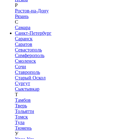
Р
Ростов-на-Дону
Рязань
С
Самара
Санкт-Петербург
Саранск
Саратов
Севастополь
Симферополь
Смоленск
Сочи
Ставрополь
Старый Оскол
Сургут
Сыктывкар
Т
Тамбов
Тверь
Тольятти
Томск
Тула
Тюмень
У