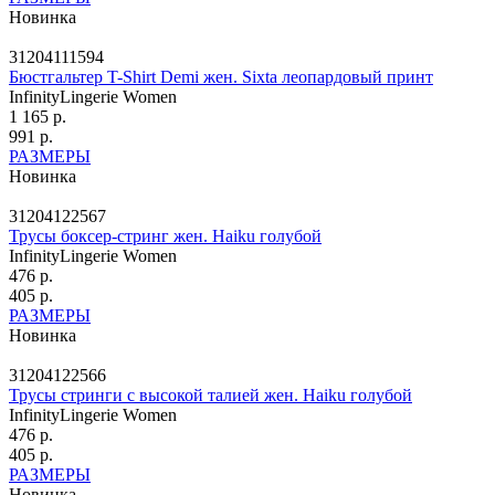
Новинка
31204111594
Бюстгальтер T-Shirt Demi жен. Sixta леопардовый принт
InfinityLingerie Women
1 165 р.
991 р.
РАЗМЕРЫ
Новинка
31204122567
Трусы боксер-стринг жен. Haiku голубой
InfinityLingerie Women
476 р.
405 р.
РАЗМЕРЫ
Новинка
31204122566
Трусы стринги с высокой талией жен. Haiku голубой
InfinityLingerie Women
476 р.
405 р.
РАЗМЕРЫ
Новинка