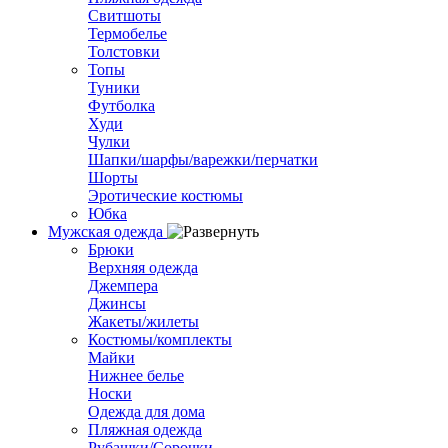
Свитшоты
Термобелье
Толстовки
Топы
Туники
Футболка
Худи
Чулки
Шапки/шарфы/варежки/перчатки
Шорты
Эротические костюмы
Юбка
Мужская одежда
Брюки
Верхняя одежда
Джемпера
Джинсы
Жакеты/жилеты
Костюмы/комплекты
Майки
Нижнее белье
Носки
Одежда для дома
Пляжная одежда
Рубашки/Сорочки