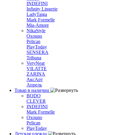
INDEFINI
Infinity Lingerie
LadyTaiga
Mark Formelle
Mia-Amore
NikaStyle
Oxouno
Pelican
PlayToday
SENSERA
Tribuna
VeryNeat
VILATTE
ZARINA
АксАрт
Апрель
Товар в наличии
BODO
CLEVER
INDEFINI
Mark Formelle
Oxouno
Pelican
PlayToday
Детская одежда