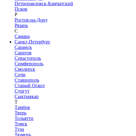
Петропавловск-Камчатский
Псков
Р
Ростов-на-Дону
Рязань
С
Самара
Санкт-Петербург
Саранск
Саратов
Севастополь
Симферополь
Смоленск
Сочи
Ставрополь
Старый Оскол
Сургут
Сыктывкар
Т
Тамбов
Тверь
Тольятти
Томск
Тула
Тюмень