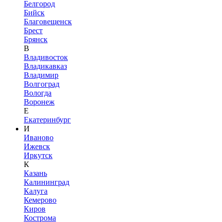
Белгород
Бийск
Благовещенск
Брест
Брянск
В
Владивосток
Владикавказ
Владимир
Волгоград
Вологда
Воронеж
Е
Екатеринбург
И
Иваново
Ижевск
Иркутск
К
Казань
Калининград
Калуга
Кемерово
Киров
Кострома