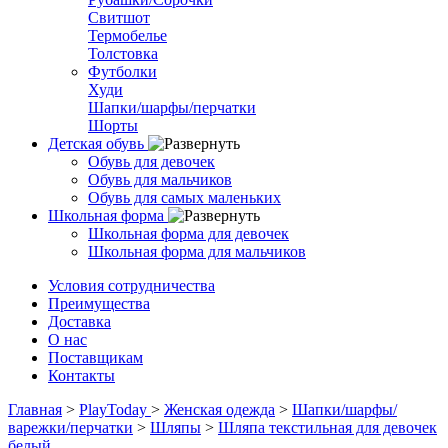
Свитшот
Термобелье
Толстовка
Футболки
Худи
Шапки/шарфы/перчатки
Шорты
Детская обувь
Обувь для девочек
Обувь для мальчиков
Обувь для самых маленьких
Школьная форма
Школьная форма для девочек
Школьная форма для мальчиков
Условия сотрудничества
Преимущества
Доставка
О нас
Поставщикам
Контакты
Главная
>
PlayToday
>
Женская одежда
>
Шапки/шарфы/
варежки/перчатки
>
Шляпы
>
Шляпа текстильная для девочек
белый