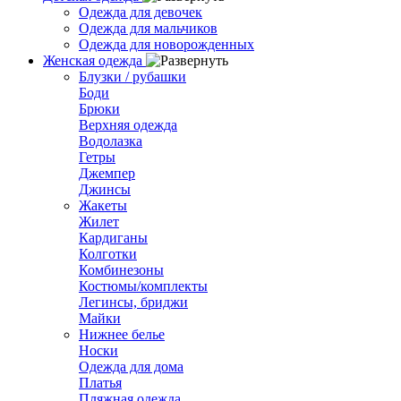
Одежда для девочек
Одежда для мальчиков
Одежда для новорожденных
Женская одежда
Блузки / рубашки
Боди
Брюки
Верхняя одежда
Водолазка
Гетры
Джемпер
Джинсы
Жакеты
Жилет
Кардиганы
Колготки
Комбинезоны
Костюмы/комплекты
Легинсы, бриджи
Майки
Нижнее белье
Носки
Одежда для дома
Платья
Пляжная одежда