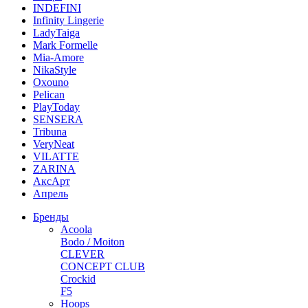
INDEFINI
Infinity Lingerie
LadyTaiga
Mark Formelle
Mia-Amore
NikaStyle
Oxouno
Pelican
PlayToday
SENSERA
Tribuna
VeryNeat
VILATTE
ZARINA
АксАрт
Апрель
Бренды
Acoola
Bodo / Moiton
CLEVER
CONCEPT CLUB
Crockid
F5
Hoops