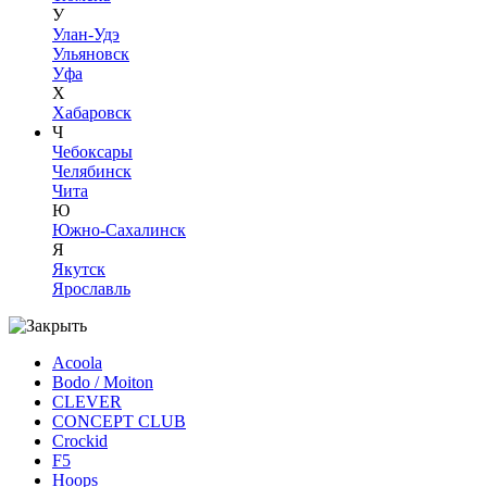
У
Улан-Удэ
Ульяновск
Уфа
Х
Хабаровск
Ч
Чебоксары
Челябинск
Чита
Ю
Южно-Сахалинск
Я
Якутск
Ярославль
Acoola
Bodo / Moiton
CLEVER
CONCEPT CLUB
Crockid
F5
Hoops