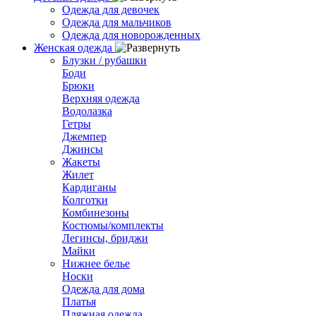
Одежда для девочек
Одежда для мальчиков
Одежда для новорожденных
Женская одежда
Блузки / рубашки
Боди
Брюки
Верхняя одежда
Водолазка
Гетры
Джемпер
Джинсы
Жакеты
Жилет
Кардиганы
Колготки
Комбинезоны
Костюмы/комплекты
Легинсы, бриджи
Майки
Нижнее белье
Носки
Одежда для дома
Платья
Пляжная одежда