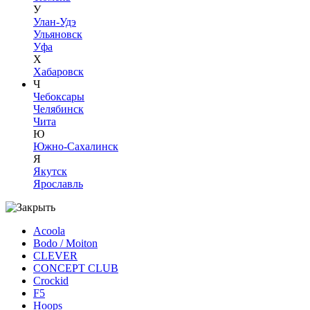
У
Улан-Удэ
Ульяновск
Уфа
Х
Хабаровск
Ч
Чебоксары
Челябинск
Чита
Ю
Южно-Сахалинск
Я
Якутск
Ярославль
Acoola
Bodo / Moiton
CLEVER
CONCEPT CLUB
Crockid
F5
Hoops