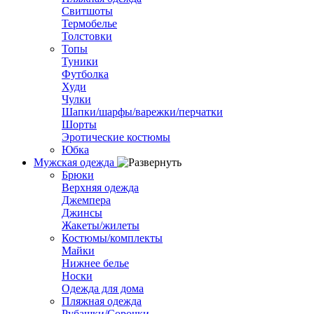
Свитшоты
Термобелье
Толстовки
Топы
Туники
Футболка
Худи
Чулки
Шапки/шарфы/варежки/перчатки
Шорты
Эротические костюмы
Юбка
Мужская одежда
Брюки
Верхняя одежда
Джемпера
Джинсы
Жакеты/жилеты
Костюмы/комплекты
Майки
Нижнее белье
Носки
Одежда для дома
Пляжная одежда
Рубашки/Сорочки