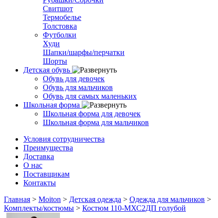
Свитшот
Термобелье
Толстовка
Футболки
Худи
Шапки/шарфы/перчатки
Шорты
Детская обувь
Обувь для девочек
Обувь для мальчиков
Обувь для самых маленьких
Школьная форма
Школьная форма для девочек
Школьная форма для мальчиков
Условия сотрудничества
Преимущества
Доставка
О нас
Поставщикам
Контакты
Главная
>
Moiton
>
Детская одежда
>
Одежда для мальчиков
>
Комплекты/костюмы
>
Костюм 110-МХС2ДП голубой