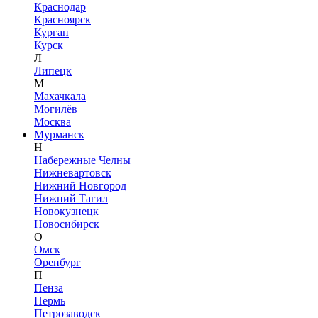
Краснодар
Красноярск
Курган
Курск
Л
Липецк
М
Махачкала
Могилёв
Москва
Мурманск
Н
Набережные Челны
Нижневартовск
Нижний Новгород
Нижний Тагил
Новокузнецк
Новосибирск
О
Омск
Оренбург
П
Пенза
Пермь
Петрозаводск