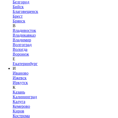
Белгород
Бийск
Благовещенск
Брест
Брянск
В
Владивосток
Владикавказ
Владимир
Волгоград
Вологда
Воронеж
Е
Екатеринбург
И
Иваново
Ижевск
Иркутск
К
Казань
Калининград
Калуга
Кемерово
Киров
Кострома