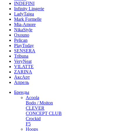
INDEFINI
Infinity Lingerie
LadyTaiga
Mark Formelle
Mia-Amore
NikaStyle
Oxouno
Pelican
PlayToday
SENSERA
Tribuna
VeryNeat
VILATTE
ZARINA
АксАрт
Апрель
Бренды
Acoola
Bodo / Moiton
CLEVER
CONCEPT CLUB
Crockid
F5
Hoops