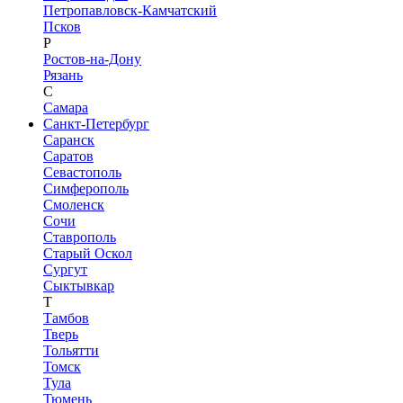
Петропавловск-Камчатский
Псков
Р
Ростов-на-Дону
Рязань
С
Самара
Санкт-Петербург
Саранск
Саратов
Севастополь
Симферополь
Смоленск
Сочи
Ставрополь
Старый Оскол
Сургут
Сыктывкар
Т
Тамбов
Тверь
Тольятти
Томск
Тула
Тюмень