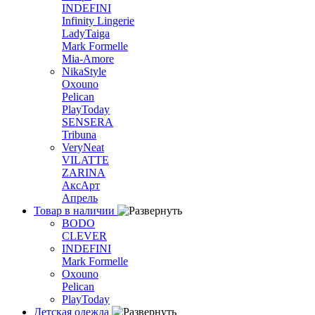
INDEFINI
Infinity Lingerie
LadyTaiga
Mark Formelle
Mia-Amore
NikaStyle
Oxouno
Pelican
PlayToday
SENSERA
Tribuna
VeryNeat
VILATTE
ZARINA
АксАрт
Апрель
Товар в наличии
BODO
CLEVER
INDEFINI
Mark Formelle
Oxouno
Pelican
PlayToday
Детская одежда