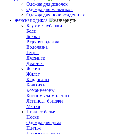
Одежда для девочек
Одежда для мальчиков
Одежда для новорожденных
Женская одежда
Блузки / рубашки
Боди
Брюки
Верхняя одежда
Водолазка
Гетры
Джемпер
Джинсы
Жакеты
Жилет
Кардиганы
Колготки
Комбинезоны
Костюмы/комплекты
Легинсы, бриджи
Майки
Нижнее белье
Носки
Одежда для дома
Платья
Пляжная одежда