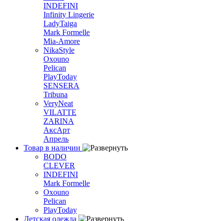
INDEFINI
Infinity Lingerie
LadyTaiga
Mark Formelle
Mia-Amore
NikaStyle
Oxouno
Pelican
PlayToday
SENSERA
Tribuna
VeryNeat
VILATTE
ZARINA
АксАрт
Апрель
Товар в наличии
BODO
CLEVER
INDEFINI
Mark Formelle
Oxouno
Pelican
PlayToday
Детская одежда