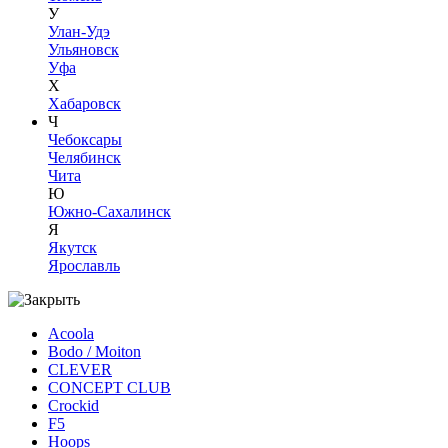
У
Улан-Удэ
Ульяновск
Уфа
Х
Хабаровск
Ч
Чебоксары
Челябинск
Чита
Ю
Южно-Сахалинск
Я
Якутск
Ярославль
Acoola
Bodo / Moiton
CLEVER
CONCEPT CLUB
Crockid
F5
Hoops