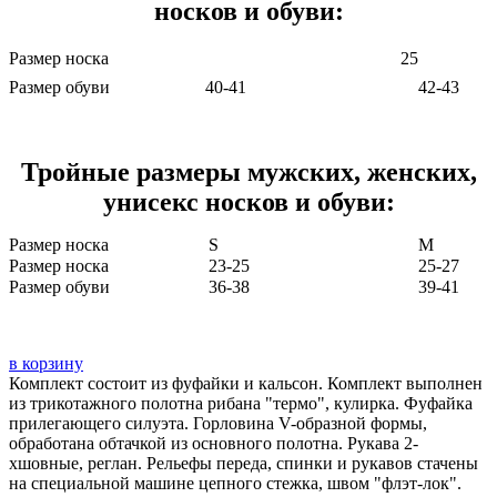
носков и обуви:
Размер носка
25
Размер обуви
40-41
42-43
Тройные размеры мужских, женских,
унисекс носков и обуви:
Размер носка
S
M
Размер носка
23-25
25-27
Размер обуви
36-38
39-41
в корзину
Комплект состоит из фуфайки и кальсон. Комплект выполнен
из трикотажного полотна рибана "термо", кулирка. Фуфайка
прилегающего силуэта. Горловина V-образной формы,
обработана обтачкой из основного полотна. Рукава 2-
хшовные, реглан. Рельефы переда, спинки и рукавов стачены
на специальной машине цепного стежка, швом "флэт-лок".