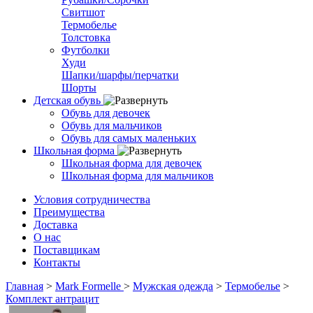
Свитшот
Термобелье
Толстовка
Футболки
Худи
Шапки/шарфы/перчатки
Шорты
Детская обувь
Обувь для девочек
Обувь для мальчиков
Обувь для самых маленьких
Школьная форма
Школьная форма для девочек
Школьная форма для мальчиков
Условия сотрудничества
Преимущества
Доставка
О нас
Поставщикам
Контакты
Главная
>
Mark Formelle
>
Мужская одежда
>
Термобелье
>
Комплект антрацит