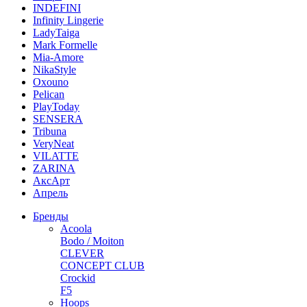
INDEFINI
Infinity Lingerie
LadyTaiga
Mark Formelle
Mia-Amore
NikaStyle
Oxouno
Pelican
PlayToday
SENSERA
Tribuna
VeryNeat
VILATTE
ZARINA
АксАрт
Апрель
Бренды
Acoola
Bodo / Moiton
CLEVER
CONCEPT CLUB
Crockid
F5
Hoops