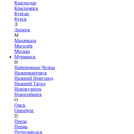
Краснодар
Красноярск
Курган
Курск
Л
Липецк
М
Махачкала
Могилёв
Москва
Мурманск
Н
Набережные Челны
Нижневартовск
Нижний Новгород
Нижний Тагил
Новокузнецк
Новосибирск
О
Омск
Оренбург
П
Пенза
Пермь
Петрозаводск