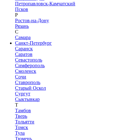
Петропавловск-Камчатский
Псков
Р
Ростов-на-Дону
Рязань
С
Самара
Санкт-Петербург
Саранск
Саратов
Севастополь
Симферополь
Смоленск
Сочи
Ставрополь
Старый Оскол
Сургут
Сыктывкар
Т
Тамбов
Тверь
Тольятти
Томск
Тула
Тюмень