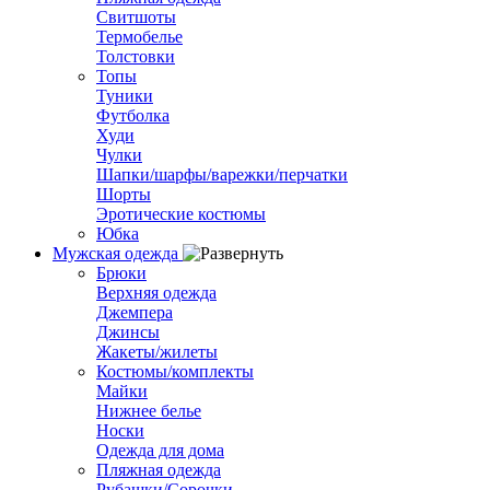
Свитшоты
Термобелье
Толстовки
Топы
Туники
Футболка
Худи
Чулки
Шапки/шарфы/варежки/перчатки
Шорты
Эротические костюмы
Юбка
Мужская одежда
Брюки
Верхняя одежда
Джемпера
Джинсы
Жакеты/жилеты
Костюмы/комплекты
Майки
Нижнее белье
Носки
Одежда для дома
Пляжная одежда
Рубашки/Сорочки