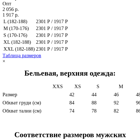
Опт
2 056 р.
1 917 р.
L (182-188)
2301 Р /
1917 Р
M (170-176)
2301 Р /
1917 Р
S (170-176)
2301 Р /
1917 Р
XL (182-188)
2301 Р /
1917 Р
XXL (182-188)
2301 Р /
1917 Р
Таблица размеров
×
Бельевая, верхняя одежда:
XXS
XS
S
M
Размер
42
44
46
4
Обхват груди (см)
84
88
92
9
Обхват талии (см)
74
78
82
8
Соответствие размеров мужских