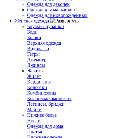
Одежда для девочек
Одежда для мальчиков
Одежда для новорожденных
Женская одежда
Блузки / рубашки
Боди
Брюки
Верхняя одежда
Водолазка
Гетры
Джемпер
Джинсы
Жакеты
Жилет
Кардиганы
Колготки
Комбинезоны
Костюмы/комплекты
Легинсы, бриджи
Майки
Нижнее белье
Носки
Одежда для дома
Платья
Пляжная одежда