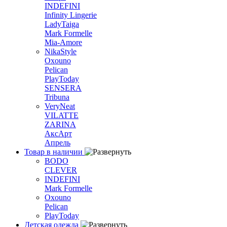
INDEFINI
Infinity Lingerie
LadyTaiga
Mark Formelle
Mia-Amore
NikaStyle
Oxouno
Pelican
PlayToday
SENSERA
Tribuna
VeryNeat
VILATTE
ZARINA
АксАрт
Апрель
Товар в наличии
BODO
CLEVER
INDEFINI
Mark Formelle
Oxouno
Pelican
PlayToday
Детская одежда