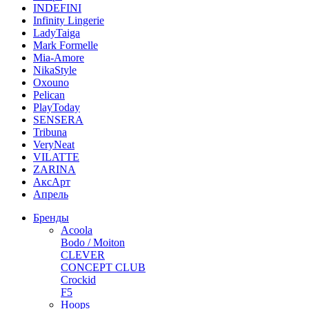
INDEFINI
Infinity Lingerie
LadyTaiga
Mark Formelle
Mia-Amore
NikaStyle
Oxouno
Pelican
PlayToday
SENSERA
Tribuna
VeryNeat
VILATTE
ZARINA
АксАрт
Апрель
Бренды
Acoola
Bodo / Moiton
CLEVER
CONCEPT CLUB
Crockid
F5
Hoops