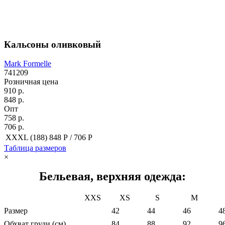
Кальсоны оливковый
Mark Formelle
741209
Розничная цена
910 р.
848 р.
Опт
758 р.
706 р.
XXXL (188)
848 Р /
706 Р
Таблица размеров
×
Бельевая, верхняя одежда:
XXS
XS
S
M
Размер
42
44
46
4
Обхват груди (см)
84
88
92
9