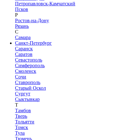
Петропавловск-Камчатский
Псков
Р
Ростов-на-Дону
Рязань
С
Самара
Санкт-Петербург
Саранск
Саратов
Севастополь
Симферополь
Смоленск
Сочи
Ставрополь
Старый Оскол
Сургут
Сыктывкар
Т
Тамбов
Тверь
Тольятти
Томск
Тула
Тюмень