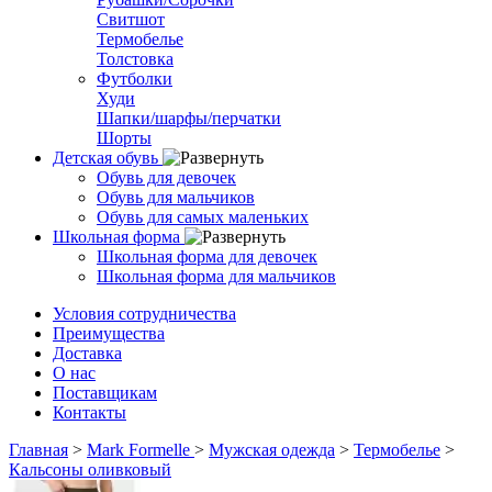
Свитшот
Термобелье
Толстовка
Футболки
Худи
Шапки/шарфы/перчатки
Шорты
Детская обувь
Обувь для девочек
Обувь для мальчиков
Обувь для самых маленьких
Школьная форма
Школьная форма для девочек
Школьная форма для мальчиков
Условия сотрудничества
Преимущества
Доставка
О нас
Поставщикам
Контакты
Главная
>
Mark Formelle
>
Мужская одежда
>
Термобелье
>
Кальсоны оливковый