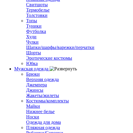
Свитшоты
Термобелье
Толстовки
Топы
Туники
Футболка
Худи
Чулки
Шапки/шарфы/варежки/перчатки
Шорты
Эротические костюмы
Юбка
Мужская одежда
Брюки
Верхняя одежда
Джемпера
Джинсы
Жакеты/жилеты
Костюмы/комплекты
Майки
Нижнее белье
Носки
Одежда для дома
Пляжная одежда
Рубашки/Сорочки