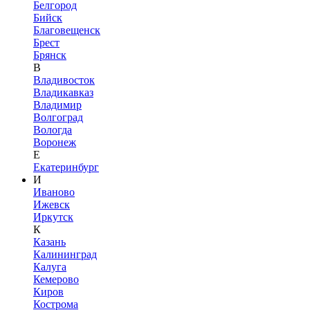
Белгород
Бийск
Благовещенск
Брест
Брянск
В
Владивосток
Владикавказ
Владимир
Волгоград
Вологда
Воронеж
Е
Екатеринбург
И
Иваново
Ижевск
Иркутск
К
Казань
Калининград
Калуга
Кемерово
Киров
Кострома