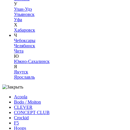
У
Улан-Удэ
Ульяновск
Уфа
Х
Хабаровск
Ч
Чебоксары
Челябинск
Чита
Ю
Южно-Сахалинск
Я
Якутск
Ярославль
Acoola
Bodo / Moiton
CLEVER
CONCEPT CLUB
Crockid
F5
Hoops