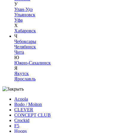
У
Улан-Удэ
Ульяновск
Уфа
Х
Хабаровск
Ч
Чебоксары
Челябинск
Чита
Ю
Южно-Сахалинск
Я
Якутск
Ярославль
Acoola
Bodo / Moiton
CLEVER
CONCEPT CLUB
Crockid
F5
Hoops