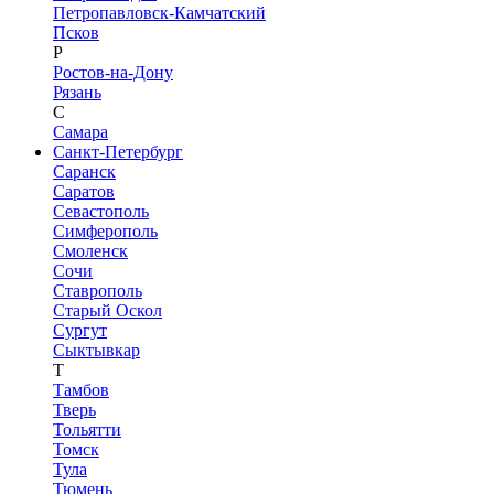
Петропавловск-Камчатский
Псков
Р
Ростов-на-Дону
Рязань
С
Самара
Санкт-Петербург
Саранск
Саратов
Севастополь
Симферополь
Смоленск
Сочи
Ставрополь
Старый Оскол
Сургут
Сыктывкар
Т
Тамбов
Тверь
Тольятти
Томск
Тула
Тюмень