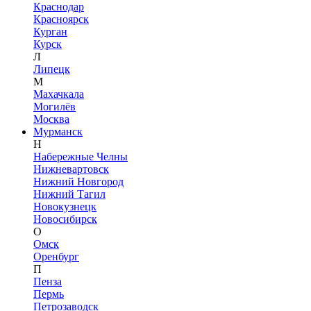
Краснодар
Красноярск
Курган
Курск
Л
Липецк
М
Махачкала
Могилёв
Москва
Мурманск
Н
Набережные Челны
Нижневартовск
Нижний Новгород
Нижний Тагил
Новокузнецк
Новосибирск
О
Омск
Оренбург
П
Пенза
Пермь
Петрозаводск