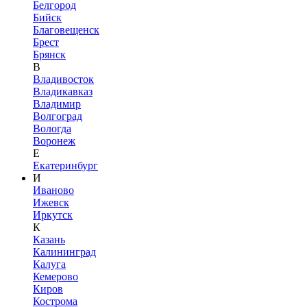
Белгород
Бийск
Благовещенск
Брест
Брянск
В
Владивосток
Владикавказ
Владимир
Волгоград
Вологда
Воронеж
Е
Екатеринбург
И
Иваново
Ижевск
Иркутск
К
Казань
Калининград
Калуга
Кемерово
Киров
Кострома