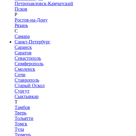
Петропавловск-Камчатский
Псков
Р
Ростов-на-Дону
Рязань
С
Самара
Санкт-Петербург
Саранск
Саратов
Севастополь
Симферополь
Смоленск
Сочи
Ставрополь
Старый Оскол
Сургут
Сыктывкар
Т
Тамбов
Тверь
Тольятти
Томск
Тула
Тюмень