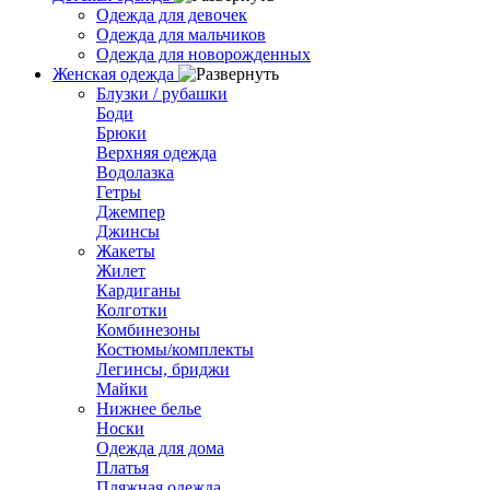
Одежда для девочек
Одежда для мальчиков
Одежда для новорожденных
Женская одежда
Блузки / рубашки
Боди
Брюки
Верхняя одежда
Водолазка
Гетры
Джемпер
Джинсы
Жакеты
Жилет
Кардиганы
Колготки
Комбинезоны
Костюмы/комплекты
Легинсы, бриджи
Майки
Нижнее белье
Носки
Одежда для дома
Платья
Пляжная одежда