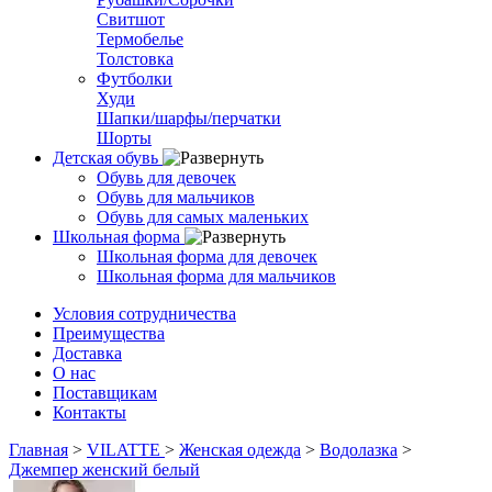
Свитшот
Термобелье
Толстовка
Футболки
Худи
Шапки/шарфы/перчатки
Шорты
Детская обувь
Обувь для девочек
Обувь для мальчиков
Обувь для самых маленьких
Школьная форма
Школьная форма для девочек
Школьная форма для мальчиков
Условия сотрудничества
Преимущества
Доставка
О нас
Поставщикам
Контакты
Главная
>
VILATTE
>
Женская одежда
>
Водолазка
>
Джемпер женский белый