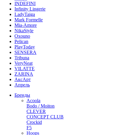
INDEFINI
Infinity Lingerie
LadyTaiga
Mark Formelle
Mia-Amore
NikaStyle
Oxouno
Pelican
PlayToday
SENSERA
Tribuna
VeryNeat
VILATTE
ZARINA
АксАрт
Апрель
Бренды
Acoola
Bodo / Moiton
CLEVER
CONCEPT CLUB
Crockid
F5
Hoops