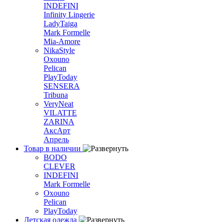
INDEFINI
Infinity Lingerie
LadyTaiga
Mark Formelle
Mia-Amore
NikaStyle
Oxouno
Pelican
PlayToday
SENSERA
Tribuna
VeryNeat
VILATTE
ZARINA
АксАрт
Апрель
Товар в наличии
BODO
CLEVER
INDEFINI
Mark Formelle
Oxouno
Pelican
PlayToday
Детская одежда