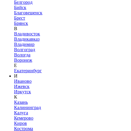
Белгород
Бийск
Благовещенск
Брест
Брянск
В
Владивосток
Владикавказ
Владимир
Волгоград
Вологда
Воронеж
Е
Екатеринбург
И
Иваново
Ижевск
Иркутск
К
Казань
Калининград
Калуга
Кемерово
Киров
Кострома