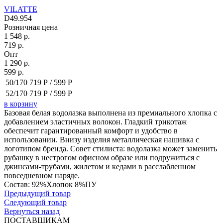
VILATTE
D49.954
Розничная цена
1 548 р.
719 р.
Опт
1 290 р.
599 р.
50/170
719 Р /
599 Р
52/170
719 Р /
599 Р
в корзину
Базовая белая водолазка выполнена из премиального хлопка с
добавлением эластичных волокон. Гладкий трикотаж
обеспечит гарантированный комфорт и удобство в
использовании. Внизу изделия металлическая нашивка с
логотипом бренда. Совет стилиста: водолазка может заменить
рубашку в нестрогом офисном образе или подружиться с
джинсами-трубами, жилетом и кедами в расслабленном
повседневном наряде.
Состав: 92%Хлопок 8%ПУ
Предыдущий товар
Следующий товар
Вернуться назад
ПОСТАВЩИКАМ