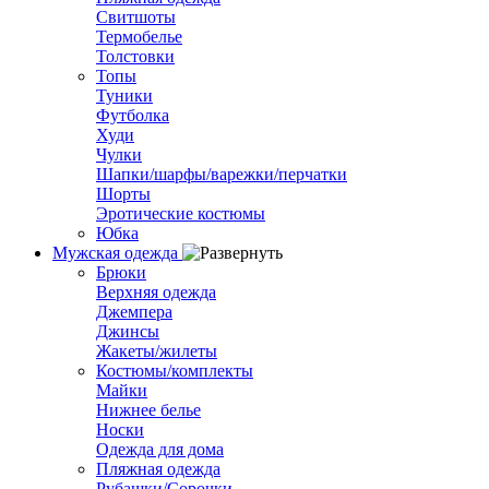
Свитшоты
Термобелье
Толстовки
Топы
Туники
Футболка
Худи
Чулки
Шапки/шарфы/варежки/перчатки
Шорты
Эротические костюмы
Юбка
Мужская одежда
Брюки
Верхняя одежда
Джемпера
Джинсы
Жакеты/жилеты
Костюмы/комплекты
Майки
Нижнее белье
Носки
Одежда для дома
Пляжная одежда
Рубашки/Сорочки