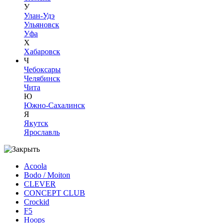
У
Улан-Удэ
Ульяновск
Уфа
Х
Хабаровск
Ч
Чебоксары
Челябинск
Чита
Ю
Южно-Сахалинск
Я
Якутск
Ярославль
Acoola
Bodo / Moiton
CLEVER
CONCEPT CLUB
Crockid
F5
Hoops