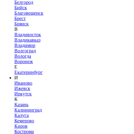
Белгород
Бийск
Благовещенск
Брест
Брянск
В
Владивосток
Владикавказ
Владимир
Волгоград
Вологда
Воронеж
Е
Екатеринбург
И
Иваново
Ижевск
Иркутск
К
Казань
Калининград
Калуга
Кемерово
Киров
Кострома