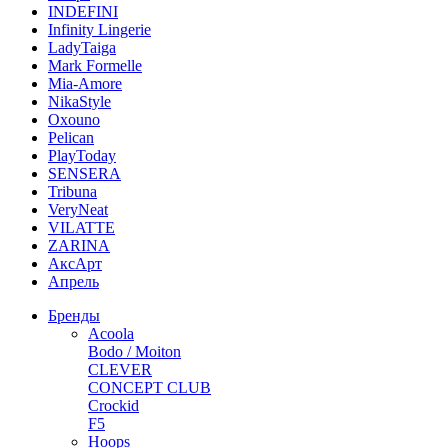
INDEFINI
Infinity Lingerie
LadyTaiga
Mark Formelle
Mia-Amore
NikaStyle
Oxouno
Pelican
PlayToday
SENSERA
Tribuna
VeryNeat
VILATTE
ZARINA
АксАрт
Апрель
Бренды
Acoola
Bodo / Moiton
CLEVER
CONCEPT CLUB
Crockid
F5
Hoops