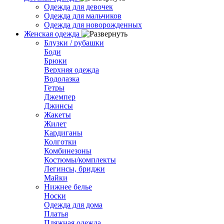
Одежда для девочек
Одежда для мальчиков
Одежда для новорожденных
Женская одежда
Блузки / рубашки
Боди
Брюки
Верхняя одежда
Водолазка
Гетры
Джемпер
Джинсы
Жакеты
Жилет
Кардиганы
Колготки
Комбинезоны
Костюмы/комплекты
Легинсы, бриджи
Майки
Нижнее белье
Носки
Одежда для дома
Платья
Пляжная одежда