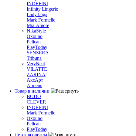
INDEFINI
Infinity Lingerie
LadyTaiga
Mark Formelle
Mia-Amore
NikaStyle
Oxouno
Pelican
PlayToday
SENSERA
Tribuna
VeryNeat
VILATTE
ZARINA
АксАрт
Апрель
Товар в наличии
BODO
CLEVER
INDEFINI
Mark Formelle
Oxouno
Pelican
PlayToday
Детская одежда