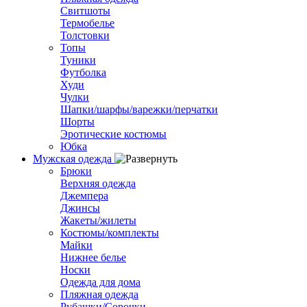
Свитшоты
Термобелье
Толстовки
Топы
Туники
Футболка
Худи
Чулки
Шапки/шарфы/варежки/перчатки
Шорты
Эротические костюмы
Юбка
Мужская одежда
Брюки
Верхняя одежда
Джемпера
Джинсы
Жакеты/жилеты
Костюмы/комплекты
Майки
Нижнее белье
Носки
Одежда для дома
Пляжная одежда
Рубашки/Сорочки