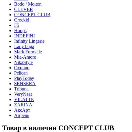
Bodo / Moiton
CLEVER
CONCEPT CLUB
Crockid
F5
Hoops
INDEFINI
Infinity Lingerie
LadyTaiga
Mark Formelle
Mia-Amore
NikaStyle
Oxouno
Pelican
PlayToday
SENSERA
Tribuna
VeryNeat
VILATTE
ZARINA
АксАрт
Апрель
Товар в наличии CONCEPT CLUB