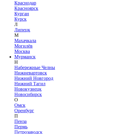
Краснодар
Красноярск
Курган
Курск
Л
Липецк
М
Махачкала
Могилёв
Москва
Мурманск
Н
Набережные Челны
Нижневартовск
Нижний Новгород
Нижний Тагил
Новокузнецк
Новосибирск
О
Омск
Оренбург
П
Пенза
Пермь
Петрозаводск