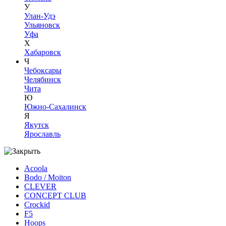
У
Улан-Удэ
Ульяновск
Уфа
Х
Хабаровск
Ч
Чебоксары
Челябинск
Чита
Ю
Южно-Сахалинск
Я
Якутск
Ярославль
Acoola
Bodo / Moiton
CLEVER
CONCEPT CLUB
Crockid
F5
Hoops