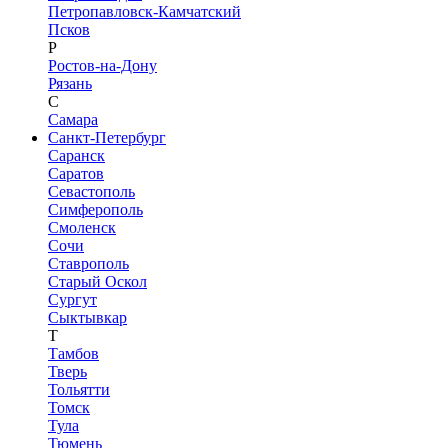
Петропавловск-Камчатский
Псков
Р
Ростов-на-Дону
Рязань
С
Самара
Санкт-Петербург
Саранск
Саратов
Севастополь
Симферополь
Смоленск
Сочи
Ставрополь
Старый Оскол
Сургут
Сыктывкар
Т
Тамбов
Тверь
Тольятти
Томск
Тула
Тюмень