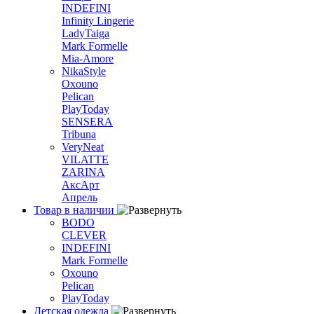
INDEFINI
Infinity Lingerie
LadyTaiga
Mark Formelle
Mia-Amore
NikaStyle
Oxouno
Pelican
PlayToday
SENSERA
Tribuna
VeryNeat
VILATTE
ZARINA
АксАрт
Апрель
Товар в наличии
BODO
CLEVER
INDEFINI
Mark Formelle
Oxouno
Pelican
PlayToday
Детская одежда