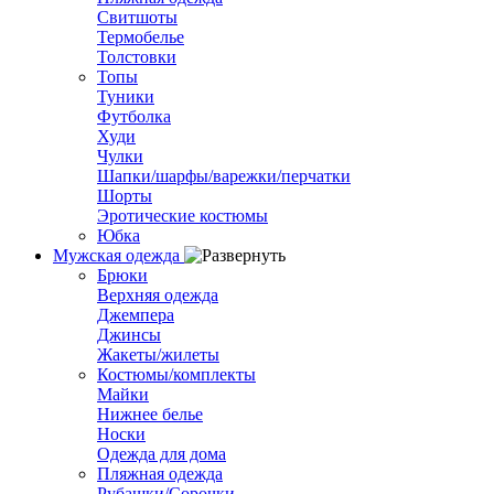
Свитшоты
Термобелье
Толстовки
Топы
Туники
Футболка
Худи
Чулки
Шапки/шарфы/варежки/перчатки
Шорты
Эротические костюмы
Юбка
Мужская одежда
Брюки
Верхняя одежда
Джемпера
Джинсы
Жакеты/жилеты
Костюмы/комплекты
Майки
Нижнее белье
Носки
Одежда для дома
Пляжная одежда
Рубашки/Сорочки