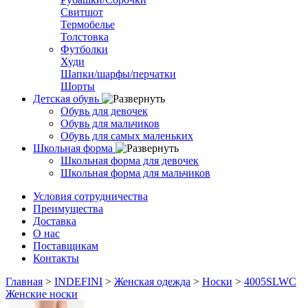
Свитшот
Термобелье
Толстовка
Футболки
Худи
Шапки/шарфы/перчатки
Шорты
Детская обувь
Обувь для девочек
Обувь для мальчиков
Обувь для самых маленьких
Школьная форма
Школьная форма для девочек
Школьная форма для мальчиков
Условия сотрудничества
Преимущества
Доставка
О нас
Поставщикам
Контакты
Главная
>
INDEFINI
>
Женская одежда
>
Носки
>
4005SLWC
Женские носки