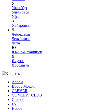
У
Улан-Удэ
Ульяновск
Уфа
Х
Хабаровск
Ч
Чебоксары
Челябинск
Чита
Ю
Южно-Сахалинск
Я
Якутск
Ярославль
Acoola
Bodo / Moiton
CLEVER
CONCEPT CLUB
Crockid
F5
Hoops