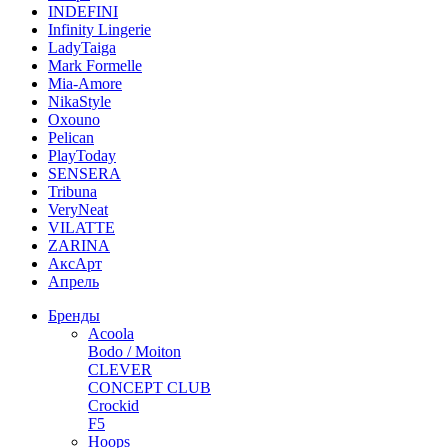
INDEFINI
Infinity Lingerie
LadyTaiga
Mark Formelle
Mia-Amore
NikaStyle
Oxouno
Pelican
PlayToday
SENSERA
Tribuna
VeryNeat
VILATTE
ZARINA
АксАрт
Апрель
Бренды
Acoola
Bodo / Moiton
CLEVER
CONCEPT CLUB
Crockid
F5
Hoops