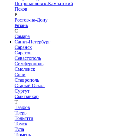
Петропавловск-Камчатский
Псков
Р
Ростов-на-Дону
Рязань
С
Самара
Санкт-Петербург
Саранск
Саратов
Севастополь
Симферополь
Смоленск
Сочи
Ставрополь
Старый Оскол
Сургут
Сыктывкар
Т
Тамбов
Тверь
Тольятти
Томск
Тула
Тюмень