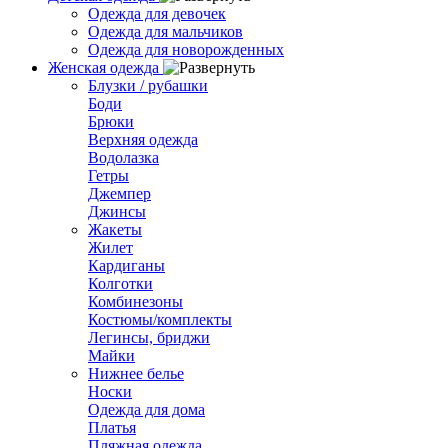
Одежда для девочек
Одежда для мальчиков
Одежда для новорожденных
Женская одежда
Блузки / рубашки
Боди
Брюки
Верхняя одежда
Водолазка
Гетры
Джемпер
Джинсы
Жакеты
Жилет
Кардиганы
Колготки
Комбинезоны
Костюмы/комплекты
Легинсы, бриджи
Майки
Нижнее белье
Носки
Одежда для дома
Платья
Пляжная одежда