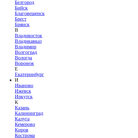
Белгород
Бийск
Благовещенск
Брест
Брянск
В
Владивосток
Владикавказ
Владимир
Волгоград
Вологда
Воронеж
Е
Екатеринбург
И
Иваново
Ижевск
Иркутск
К
Казань
Калининград
Калуга
Кемерово
Киров
Кострома