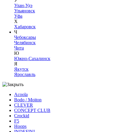
У
Улан-Удэ
Ульяновск
Уфа
Х
Хабаровск
Ч
Чебоксары
Челябинск
Чита
Ю
Южно-Сахалинск
Я
Якутск
Ярославль
Acoola
Bodo / Moiton
CLEVER
CONCEPT CLUB
Crockid
F5
Hoops
INDEFINI