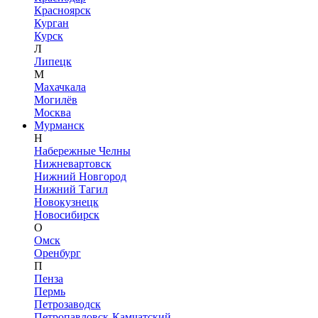
Красноярск
Курган
Курск
Л
Липецк
М
Махачкала
Могилёв
Москва
Мурманск
Н
Набережные Челны
Нижневартовск
Нижний Новгород
Нижний Тагил
Новокузнецк
Новосибирск
О
Омск
Оренбург
П
Пенза
Пермь
Петрозаводск
Петропавловск-Камчатский