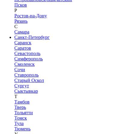
Псков
Р
Ростов-на-Дону
Рязань
С
Самара
Санкт-Петербург
Саранск
Саратов
Севастополь
Симферополь
Смоленск
Сочи
Ставрополь
Старый Оскол
Сургут
Сыктывкар
Т
Тамбов
Тверь
Тольятти
Томск
Тула
Тюмень