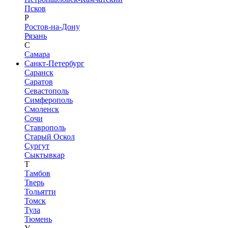
Псков
Р
Ростов-на-Дону
Рязань
С
Самара
Санкт-Петербург
Саранск
Саратов
Севастополь
Симферополь
Смоленск
Сочи
Ставрополь
Старый Оскол
Сургут
Сыктывкар
Т
Тамбов
Тверь
Тольятти
Томск
Тула
Тюмень