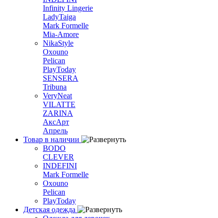
Infinity Lingerie
LadyTaiga
Mark Formelle
Mia-Amore
NikaStyle
Oxouno
Pelican
PlayToday
SENSERA
Tribuna
VeryNeat
VILATTE
ZARINA
АксАрт
Апрель
Товар в наличии
BODO
CLEVER
INDEFINI
Mark Formelle
Oxouno
Pelican
PlayToday
Детская одежда