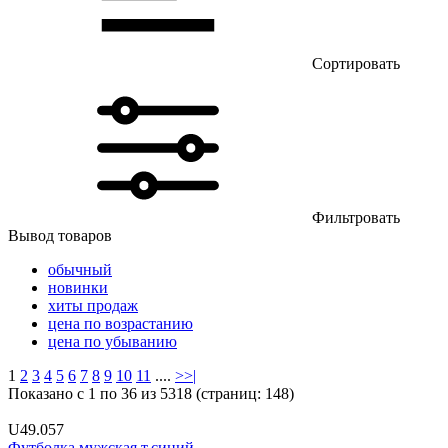
Сортировать
Фильтровать
Вывод товаров
обычный
новинки
хиты продаж
цена по возрастанию
цена по убыванию
1
2
3
4
5
6
7
8
9
10
11
....
>
>|
Показано с 1 по 36 из 5318 (страниц: 148)
U49.057
Футболка мужская т.синий