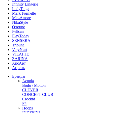
Infinity Lingerie
LadyTaiga
Mark Formelle
Mia-Amore
NikaStyle
Oxouno
Pelican
PlayToday
SENSERA
Tribuna
VeryNeat
VILATTE
ZARINA
АксАрт
Апрель
Бренды
Acoola
Bodo / Moiton
CLEVER
CONCEPT CLUB
Crockid
F5
Hoops
INDEFINI