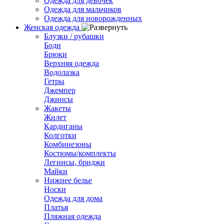
Одежда для девочек
Одежда для мальчиков
Одежда для новорожденных
Женская одежда
Блузки / рубашки
Боди
Брюки
Верхняя одежда
Водолазка
Гетры
Джемпер
Джинсы
Жакеты
Жилет
Кардиганы
Колготки
Комбинезоны
Костюмы/комплекты
Легинсы, бриджи
Майки
Нижнее белье
Носки
Одежда для дома
Платья
Пляжная одежда