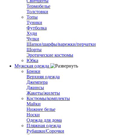
Свитшоты
Термобелье
Толстовки
Топы
Туники
Футболка
Худи
Чулки
Шапки/шарфы/варежки/перчатки
Шорты
Эротические костюмы
Юбка
Мужская одежда
Брюки
Верхняя одежда
Джемпера
Джинсы
Жакеты/жилеты
Костюмы/комплекты
Майки
Нижнее белье
Носки
Одежда для дома
Пляжная одежда
Рубашки/Сорочки