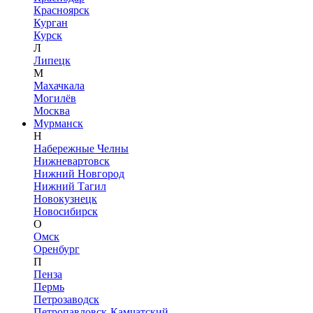
Красноярск
Курган
Курск
Л
Липецк
М
Махачкала
Могилёв
Москва
Мурманск
Н
Набережные Челны
Нижневартовск
Нижний Новгород
Нижний Тагил
Новокузнецк
Новосибирск
О
Омск
Оренбург
П
Пенза
Пермь
Петрозаводск
Петропавловск-Камчатский