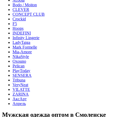
Acoola
Bodo / Moiton
CLEVER
CONCEPT CLUB
Crockid
F5
Hoops
INDEFINI
Infinity Lingerie
LadyTaiga
Mark Formelle
Mia-Amore
NikaStyle
Oxouno
Pelican
PlayToday
SENSERA
Tribuna
VeryNeat
VILATTE
ZARINA
АксАрт
Апрель
Мужская одежда оптом в Смоленске