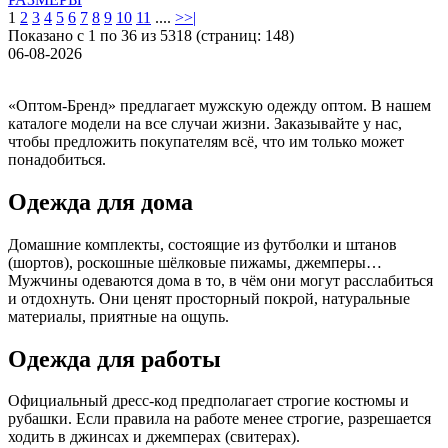
1
2
3
4
5
6
7
8
9
10
11
....
>
>|
Показано с 1 по 36 из 5318 (страниц: 148)
06-08-2026
«Оптом-Бренд» предлагает мужскую одежду оптом. В нашем
каталоге модели на все случаи жизни. Заказывайте у нас,
чтобы предложить покупателям всё, что им только может
понадобиться.
Одежда для дома
Домашние комплекты, состоящие из футболки и штанов
(шортов), роскошные шёлковые пижамы, джемперы…
Мужчины одеваются дома в то, в чём они могут расслабиться
и отдохнуть. Они ценят просторный покрой, натуральные
материалы, приятные на ощупь.
Одежда для работы
Официальный дресс-код предполагает строгие костюмы и
рубашки. Если правила на работе менее строгие, разрешается
ходить в джинсах и джемперах (свитерах).