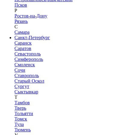
Псков
Р
Ростов-на-Дону
Рязань
С
Самара
Санкт-Петербург
Саранск
Саратов
Севастополь
Симферополь
Смоленск
Сочи
Ставрополь
Старый Оскол
Сургут
Сыктывкар
Т
Тамбов
Тверь
Тольятти
Томск
Тула
Тюмень