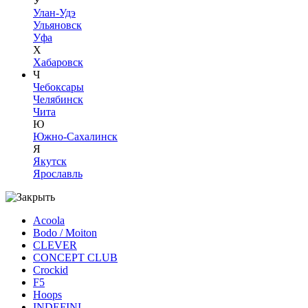
У
Улан-Удэ
Ульяновск
Уфа
Х
Хабаровск
Ч
Чебоксары
Челябинск
Чита
Ю
Южно-Сахалинск
Я
Якутск
Ярославль
Acoola
Bodo / Moiton
CLEVER
CONCEPT CLUB
Crockid
F5
Hoops
INDEFINI