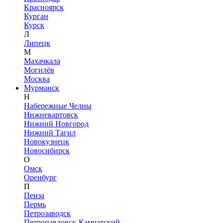
Красноярск
Курган
Курск
Л
Липецк
М
Махачкала
Могилёв
Москва
Мурманск
Н
Набережные Челны
Нижневартовск
Нижний Новгород
Нижний Тагил
Новокузнецк
Новосибирск
О
Омск
Оренбург
П
Пенза
Пермь
Петрозаводск
Петропавловск-Камчатский