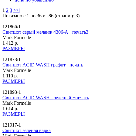
1
2
3
>
>|
Показано с 1 по 36 из 86 (страниц: 3)
121866/1
Свитшот серый меланж 4306-А +печать3
Mark Formelle
1 412 р.
РАЗМЕРЫ
121873/1
Свитшот ACID WASH графит +печать
Mark Formelle
1 110 р.
РАЗМЕРЫ
121893-1
Свитшот ACID WASH т.зеленый +печать
Mark Formelle
1 614 р.
РАЗМЕРЫ
121917-1
Свитшот зеленая варка
Mark Formelle