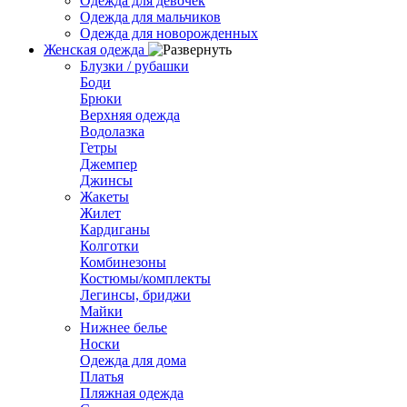
Одежда для девочек
Одежда для мальчиков
Одежда для новорожденных
Женская одежда
Блузки / рубашки
Боди
Брюки
Верхняя одежда
Водолазка
Гетры
Джемпер
Джинсы
Жакеты
Жилет
Кардиганы
Колготки
Комбинезоны
Костюмы/комплекты
Легинсы, бриджи
Майки
Нижнее белье
Носки
Одежда для дома
Платья
Пляжная одежда