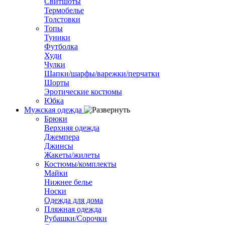
Свитшоты
Термобелье
Толстовки
Топы
Туники
Футболка
Худи
Чулки
Шапки/шарфы/варежки/перчатки
Шорты
Эротические костюмы
Юбка
Мужская одежда
Брюки
Верхняя одежда
Джемпера
Джинсы
Жакеты/жилеты
Костюмы/комплекты
Майки
Нижнее белье
Носки
Одежда для дома
Пляжная одежда
Рубашки/Сорочки