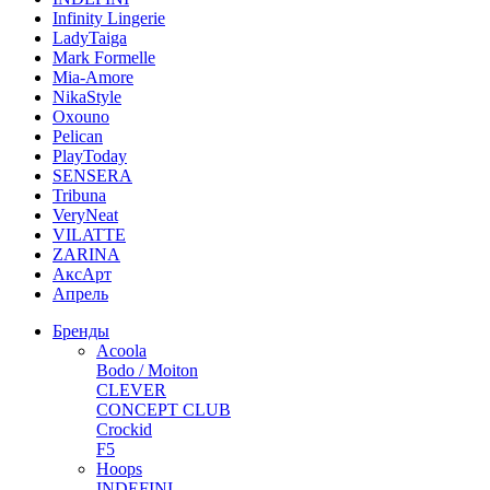
Infinity Lingerie
LadyTaiga
Mark Formelle
Mia-Amore
NikaStyle
Oxouno
Pelican
PlayToday
SENSERA
Tribuna
VeryNeat
VILATTE
ZARINA
АксАрт
Апрель
Бренды
Acoola
Bodo / Moiton
CLEVER
CONCEPT CLUB
Crockid
F5
Hoops
INDEFINI