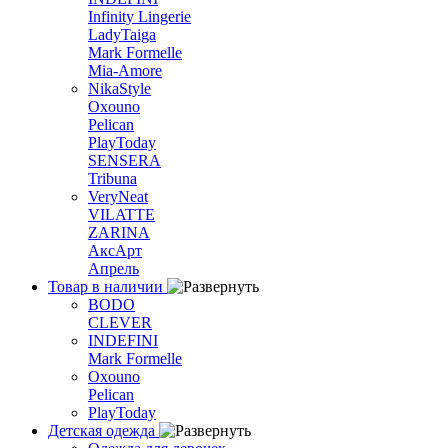
Infinity Lingerie
LadyTaiga
Mark Formelle
Mia-Amore
NikaStyle
Oxouno
Pelican
PlayToday
SENSERA
Tribuna
VeryNeat
VILATTE
ZARINA
АксАрт
Апрель
Товар в наличии
BODO
CLEVER
INDEFINI
Mark Formelle
Oxouno
Pelican
PlayToday
Детская одежда