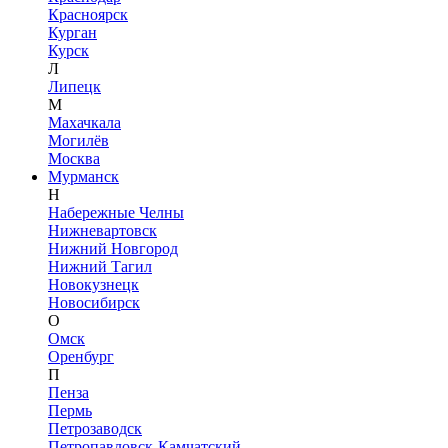
Красноярск
Курган
Курск
Л
Липецк
М
Махачкала
Могилёв
Москва
Мурманск
Н
Набережные Челны
Нижневартовск
Нижний Новгород
Нижний Тагил
Новокузнецк
Новосибирск
О
Омск
Оренбург
П
Пенза
Пермь
Петрозаводск
Петропавловск-Камчатский