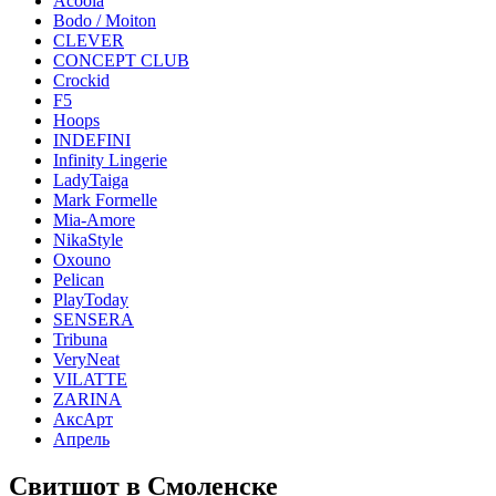
Acoola
Bodo / Moiton
CLEVER
CONCEPT CLUB
Crockid
F5
Hoops
INDEFINI
Infinity Lingerie
LadyTaiga
Mark Formelle
Mia-Amore
NikaStyle
Oxouno
Pelican
PlayToday
SENSERA
Tribuna
VeryNeat
VILATTE
ZARINA
АксАрт
Апрель
Свитшот в Смоленске