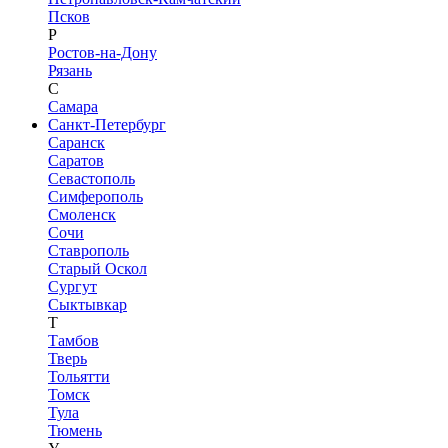
Псков
Р
Ростов-на-Дону
Рязань
С
Самара
Санкт-Петербург
Саранск
Саратов
Севастополь
Симферополь
Смоленск
Сочи
Ставрополь
Старый Оскол
Сургут
Сыктывкар
Т
Тамбов
Тверь
Тольятти
Томск
Тула
Тюмень