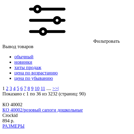
Фильтровать
Вывод товаров
обычный
новинки
хиты продаж
цена по возрастанию
цена по убыванию
1
2
3
4
5
6
7
8
9
10
11
....
>
>|
Показано с 1 по 36 из 3232 (страниц: 90)
КО 40002
КО 40002/розовый сапоги дошкольные
Crockid
894 р.
РАЗМЕРЫ