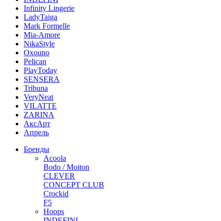
Infinity Lingerie
LadyTaiga
Mark Formelle
Mia-Amore
NikaStyle
Oxouno
Pelican
PlayToday
SENSERA
Tribuna
VeryNeat
VILATTE
ZARINA
АксАрт
Апрель
Бренды
Acoola
Bodo / Moiton
CLEVER
CONCEPT CLUB
Crockid
F5
Hoops
INDEFINI