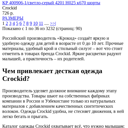
КР 400906-1/светло-серый 4201 Н025 к670 шорты
Crockid
726 р.
РАЗМЕРЫ
1
2
3
4
5
6
7
8
9
10
11
....
>
>|
Показано с 1 по 36 из 3232 (страниц: 90)
Российский производитель «Крокид» создаёт яркую и
удобную одежду для детей в возрасте от 0 до 10 лет. Прочные
материалы, удобный крой и стильный силуэт – вот что стоит
отметить в товарах бренда Crockid. Яркие расцветки радуют
малышей, а практичность – их родителей.
Чем привлекает десткая одежда
Crockid?
Производитель уделяет должное внимание каждому этапу
производства. Товары шьют на собственных фабриках
компании в России и Узбекистане только из натуральных
материалов с добавлением качественных синтетических
волокон. Одежда Crockid удобна, не стесняет движения, в ней
легко бегать и прыгать.
Каталог одежды Crockid охватывает всё, что нужно малышам: