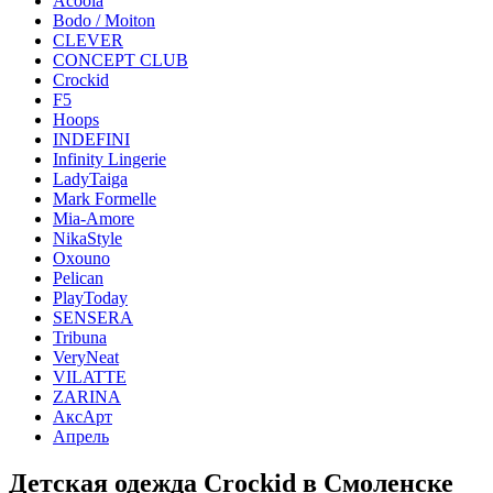
Acoola
Bodo / Moiton
CLEVER
CONCEPT CLUB
Crockid
F5
Hoops
INDEFINI
Infinity Lingerie
LadyTaiga
Mark Formelle
Mia-Amore
NikaStyle
Oxouno
Pelican
PlayToday
SENSERA
Tribuna
VeryNeat
VILATTE
ZARINA
АксАрт
Апрель
Детская одежда Crockid в Смоленске