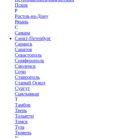
Псков
Р
Ростов-на-Дону
Рязань
С
Самара
Санкт-Петербург
Саранск
Саратов
Севастополь
Симферополь
Смоленск
Сочи
Ставрополь
Старый Оскол
Сургут
Сыктывкар
Т
Тамбов
Тверь
Тольятти
Томск
Тула
Тюмень