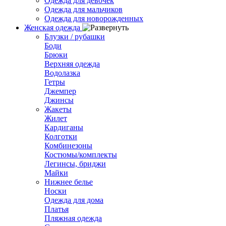
Одежда для девочек
Одежда для мальчиков
Одежда для новорожденных
Женская одежда
Блузки / рубашки
Боди
Брюки
Верхняя одежда
Водолазка
Гетры
Джемпер
Джинсы
Жакеты
Жилет
Кардиганы
Колготки
Комбинезоны
Костюмы/комплекты
Легинсы, бриджи
Майки
Нижнее белье
Носки
Одежда для дома
Платья
Пляжная одежда