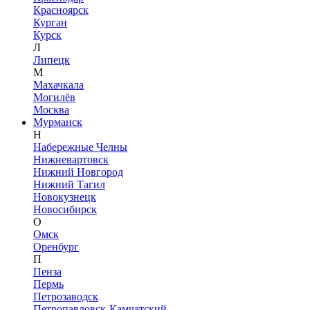
Красноярск
Курган
Курск
Л
Липецк
М
Махачкала
Могилёв
Москва
Мурманск
Н
Набережные Челны
Нижневартовск
Нижний Новгород
Нижний Тагил
Новокузнецк
Новосибирск
О
Омск
Оренбург
П
Пенза
Пермь
Петрозаводск
Петропавловск-Камчатский