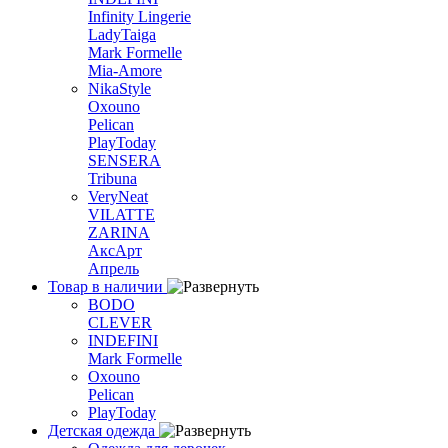
Infinity Lingerie
LadyTaiga
Mark Formelle
Mia-Amore
NikaStyle
Oxouno
Pelican
PlayToday
SENSERA
Tribuna
VeryNeat
VILATTE
ZARINA
АксАрт
Апрель
Товар в наличии
BODO
CLEVER
INDEFINI
Mark Formelle
Oxouno
Pelican
PlayToday
Детская одежда