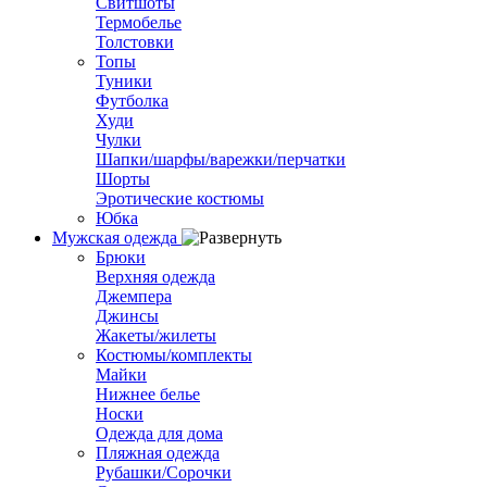
Свитшоты
Термобелье
Толстовки
Топы
Туники
Футболка
Худи
Чулки
Шапки/шарфы/варежки/перчатки
Шорты
Эротические костюмы
Юбка
Мужская одежда
Брюки
Верхняя одежда
Джемпера
Джинсы
Жакеты/жилеты
Костюмы/комплекты
Майки
Нижнее белье
Носки
Одежда для дома
Пляжная одежда
Рубашки/Сорочки