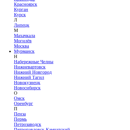
Красноярск
Курган
Курск
Л
Липецк
М
Махачкала
Могилёв
Москва
Мурманск
Н
Набережные Челны
Нижневартовск
Нижний Новгород
Нижний Тагил
Новокузнецк
Новосибирск
О
Омск
Оренбург
П
Пенза
Пермь
Петрозаводск
Петропавловск-Камчатский