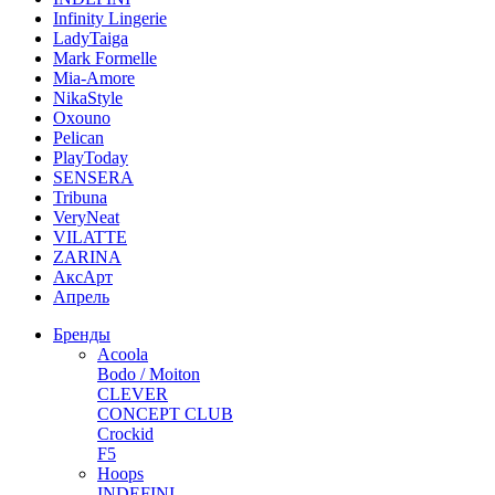
Infinity Lingerie
LadyTaiga
Mark Formelle
Mia-Amore
NikaStyle
Oxouno
Pelican
PlayToday
SENSERA
Tribuna
VeryNeat
VILATTE
ZARINA
АксАрт
Апрель
Бренды
Acoola
Bodo / Moiton
CLEVER
CONCEPT CLUB
Crockid
F5
Hoops
INDEFINI