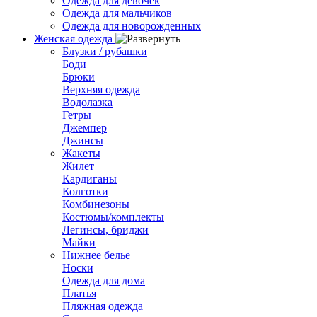
Одежда для девочек
Одежда для мальчиков
Одежда для новорожденных
Женская одежда
Блузки / рубашки
Боди
Брюки
Верхняя одежда
Водолазка
Гетры
Джемпер
Джинсы
Жакеты
Жилет
Кардиганы
Колготки
Комбинезоны
Костюмы/комплекты
Легинсы, бриджи
Майки
Нижнее белье
Носки
Одежда для дома
Платья
Пляжная одежда