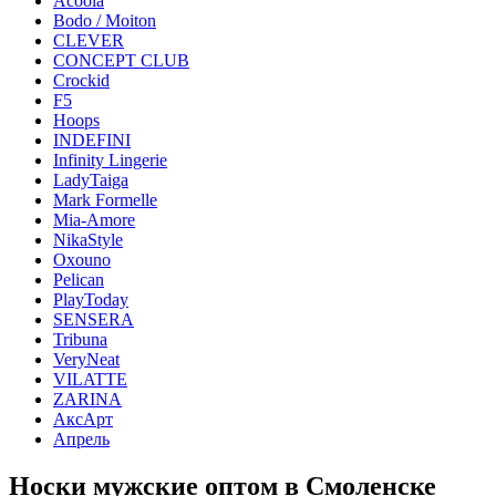
Acoola
Bodo / Moiton
CLEVER
CONCEPT CLUB
Crockid
F5
Hoops
INDEFINI
Infinity Lingerie
LadyTaiga
Mark Formelle
Mia-Amore
NikaStyle
Oxouno
Pelican
PlayToday
SENSERA
Tribuna
VeryNeat
VILATTE
ZARINA
АксАрт
Апрель
Носки мужские оптом в Смоленске