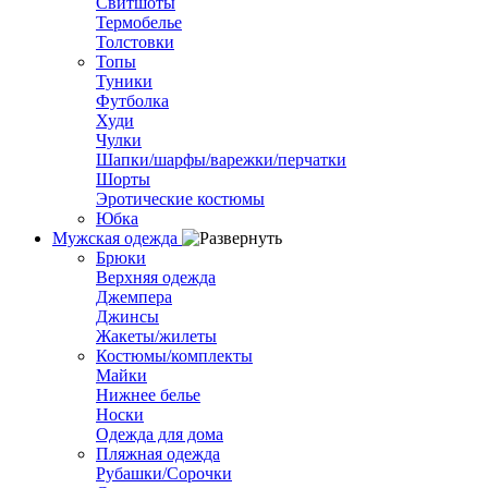
Свитшоты
Термобелье
Толстовки
Топы
Туники
Футболка
Худи
Чулки
Шапки/шарфы/варежки/перчатки
Шорты
Эротические костюмы
Юбка
Мужская одежда
Брюки
Верхняя одежда
Джемпера
Джинсы
Жакеты/жилеты
Костюмы/комплекты
Майки
Нижнее белье
Носки
Одежда для дома
Пляжная одежда
Рубашки/Сорочки