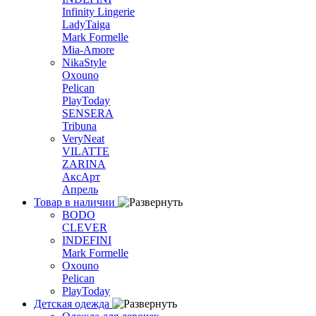
Infinity Lingerie
LadyTaiga
Mark Formelle
Mia-Amore
NikaStyle
Oxouno
Pelican
PlayToday
SENSERA
Tribuna
VeryNeat
VILATTE
ZARINA
АксАрт
Апрель
Товар в наличии
BODO
CLEVER
INDEFINI
Mark Formelle
Oxouno
Pelican
PlayToday
Детская одежда