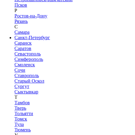
Псков
Р
Ростов-на-Дону
Рязань
С
Самара
Санкт-Петербург
Саранск
Саратов
Севастополь
Симферополь
Смоленск
Сочи
Ставрополь
Старый Оскол
Сургут
Сыктывкар
Т
Тамбов
Тверь
Тольятти
Томск
Тула
Тюмень