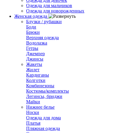
Одежда для девочек
Одежда для мальчиков
Одежда для новорожденных
Женская одежда
Блузки / рубашки
Боди
Брюки
Верхняя одежда
Водолазка
Гетры
Джемпер
Джинсы
Жакеты
Жилет
Кардиганы
Колготки
Комбинезоны
Костюмы/комплекты
Легинсы, бриджи
Майки
Нижнее белье
Носки
Одежда для дома
Платья
Пляжная одежда