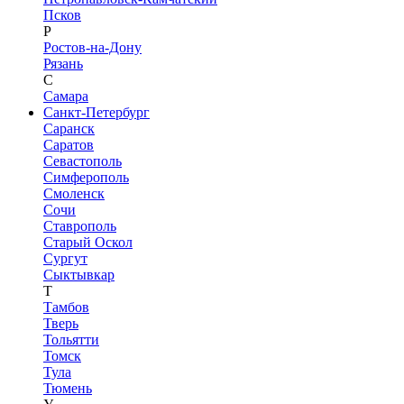
Псков
Р
Ростов-на-Дону
Рязань
С
Самара
Санкт-Петербург
Саранск
Саратов
Севастополь
Симферополь
Смоленск
Сочи
Ставрополь
Старый Оскол
Сургут
Сыктывкар
Т
Тамбов
Тверь
Тольятти
Томск
Тула
Тюмень