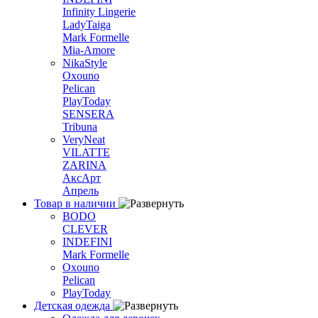
Infinity Lingerie
LadyTaiga
Mark Formelle
Mia-Amore
NikaStyle
Oxouno
Pelican
PlayToday
SENSERA
Tribuna
VeryNeat
VILATTE
ZARINA
АксАрт
Апрель
Товар в наличии
BODO
CLEVER
INDEFINI
Mark Formelle
Oxouno
Pelican
PlayToday
Детская одежда