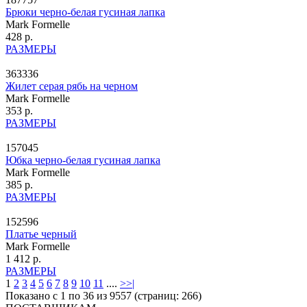
Брюки черно-белая гусиная лапка
Mark Formelle
428 р.
РАЗМЕРЫ
363336
Жилет серая рябь на черном
Mark Formelle
353 р.
РАЗМЕРЫ
157045
Юбка черно-белая гусиная лапка
Mark Formelle
385 р.
РАЗМЕРЫ
152596
Платье черный
Mark Formelle
1 412 р.
РАЗМЕРЫ
1
2
3
4
5
6
7
8
9
10
11
....
>
>|
Показано с 1 по 36 из 9557 (страниц: 266)