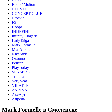
Acoola
Bodo / Moiton
CLEVER
CONCEPT CLUB
Crockid
F5
Hoops
INDEFINI
Infinity Lingerie
LadyTaiga
Mark Formelle
Mia-Amore
NikaStyle
Oxouno
Pelican
PlayToday
SENSERA
Tribuna
VeryNeat
VILATTE
ZARINA
АксАрт
Апрель
Mark Formelle в Смоленске