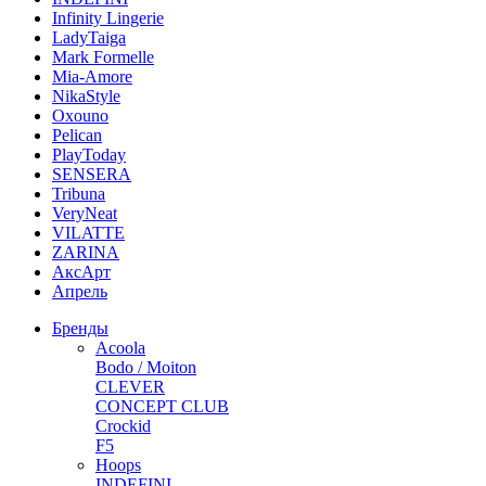
Infinity Lingerie
LadyTaiga
Mark Formelle
Mia-Amore
NikaStyle
Oxouno
Pelican
PlayToday
SENSERA
Tribuna
VeryNeat
VILATTE
ZARINA
АксАрт
Апрель
Бренды
Acoola
Bodo / Moiton
CLEVER
CONCEPT CLUB
Crockid
F5
Hoops
INDEFINI