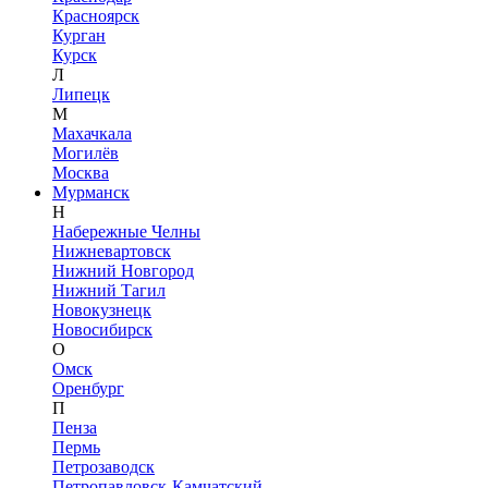
Красноярск
Курган
Курск
Л
Липецк
М
Махачкала
Могилёв
Москва
Мурманск
Н
Набережные Челны
Нижневартовск
Нижний Новгород
Нижний Тагил
Новокузнецк
Новосибирск
О
Омск
Оренбург
П
Пенза
Пермь
Петрозаводск
Петропавловск-Камчатский