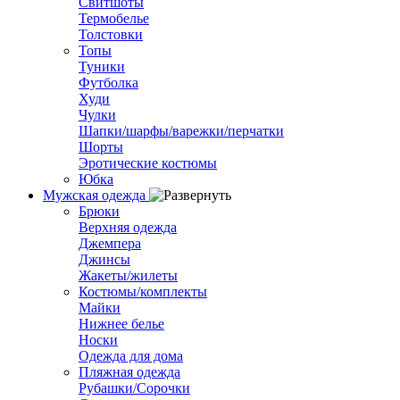
Свитшоты
Термобелье
Толстовки
Топы
Туники
Футболка
Худи
Чулки
Шапки/шарфы/варежки/перчатки
Шорты
Эротические костюмы
Юбка
Мужская одежда
Брюки
Верхняя одежда
Джемпера
Джинсы
Жакеты/жилеты
Костюмы/комплекты
Майки
Нижнее белье
Носки
Одежда для дома
Пляжная одежда
Рубашки/Сорочки