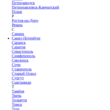
Петрозаводск
Петропавловск-Камчатский
Псков
Р
Ростов-на-Дону
Рязань
С
Самара
Санкт-Петербург
Саранск
Саратов
Севастополь
Симферополь
Смоленск
Сочи
Ставрополь
Старый Оскол
Сургут
Сыктывкар
Т
Тамбов
Тверь
Тольятти
Томск
Тула