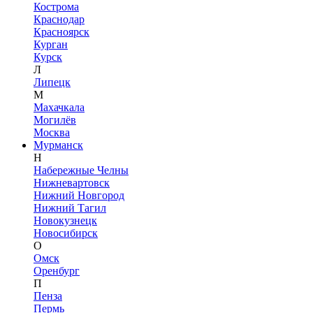
Кострома
Краснодар
Красноярск
Курган
Курск
Л
Липецк
М
Махачкала
Могилёв
Москва
Мурманск
Н
Набережные Челны
Нижневартовск
Нижний Новгород
Нижний Тагил
Новокузнецк
Новосибирск
О
Омск
Оренбург
П
Пенза
Пермь