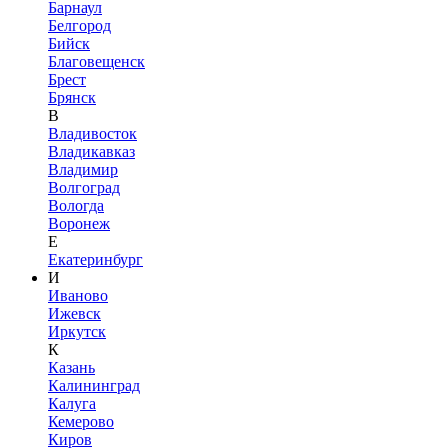
Барнаул
Белгород
Бийск
Благовещенск
Брест
Брянск
В
Владивосток
Владикавказ
Владимир
Волгоград
Вологда
Воронеж
Е
Екатеринбург
И
Иваново
Ижевск
Иркутск
К
Казань
Калининград
Калуга
Кемерово
Киров