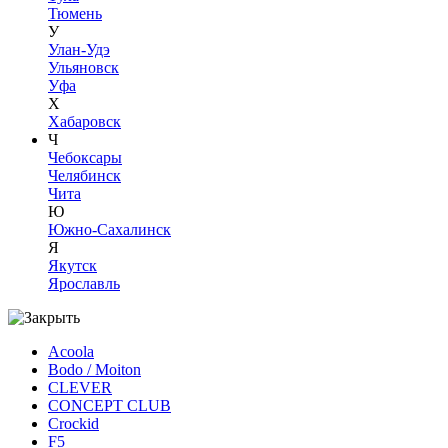
Тюмень
У
Улан-Удэ
Ульяновск
Уфа
Х
Хабаровск
Ч
Чебоксары
Челябинск
Чита
Ю
Южно-Сахалинск
Я
Якутск
Ярославль
Acoola
Bodo / Moiton
CLEVER
CONCEPT CLUB
Crockid
F5