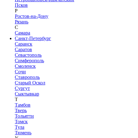
Псков
Р
Ростов-на-Дону
Рязань
С
Самара
Санкт-Петербург
Саранск
Саратов
Севастополь
Симферополь
Смоленск
Сочи
Ставрополь
Старый Оскол
Сургут
Сыктывкар
Т
Тамбов
Тверь
Тольятти
Томск
Тула
Тюмень