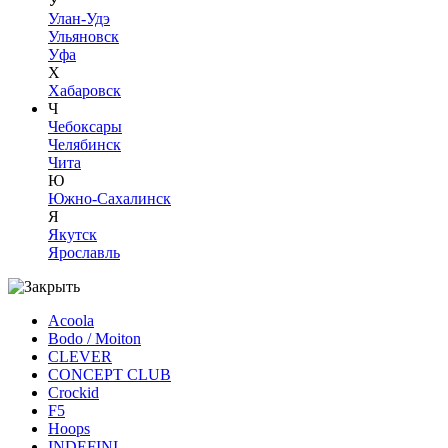
У
Улан-Удэ
Ульяновск
Уфа
Х
Хабаровск
Ч
Чебоксары
Челябинск
Чита
Ю
Южно-Сахалинск
Я
Якутск
Ярославль
Acoola
Bodo / Moiton
CLEVER
CONCEPT CLUB
Crockid
F5
Hoops
INDEFINI