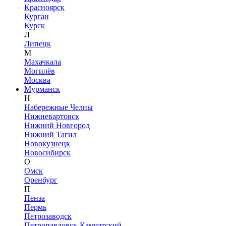
Красноярск
Курган
Курск
Л
Липецк
М
Махачкала
Могилёв
Москва
Мурманск
Н
Набережные Челны
Нижневартовск
Нижний Новгород
Нижний Тагил
Новокузнецк
Новосибирск
О
Омск
Оренбург
П
Пенза
Пермь
Петрозаводск
Петропавловск-Камчатский