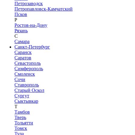
Петрозаводск
Петропавловск-Камчатский
Псков
Р
Ростов-на-Дону
Рязань
С
Самара
Санкт-Петербург
Саранск
Саратов
Севастополь
Симферополь
Смоленск
Сочи
Ставрополь
Старый Оскол
Сургут
Сыктывкар
Т
Тамбов
Тверь
Тольятти
Томск
Тула