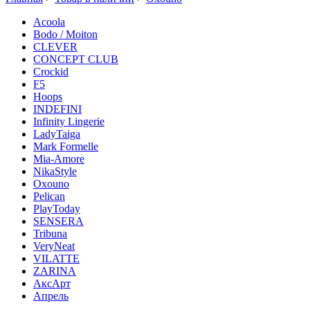
Acoola
Bodo / Moiton
CLEVER
CONCEPT CLUB
Crockid
F5
Hoops
INDEFINI
Infinity Lingerie
LadyTaiga
Mark Formelle
Mia-Amore
NikaStyle
Oxouno
Pelican
PlayToday
SENSERA
Tribuna
VeryNeat
VILATTE
ZARINA
АксАрт
Апрель