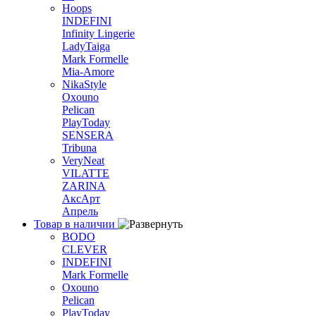
Hoops
INDEFINI
Infinity Lingerie
LadyTaiga
Mark Formelle
Mia-Amore
NikaStyle
Oxouno
Pelican
PlayToday
SENSERA
Tribuna
VeryNeat
VILATTE
ZARINA
АксАрт
Апрель
Товар в наличии
BODO
CLEVER
INDEFINI
Mark Formelle
Oxouno
Pelican
PlayToday