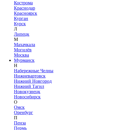
Кострома
Краснодар
Красноярск
Курган
Курск
Л
Липецк
М
Махачкала
Могилёв
Москва
Мурманск
Н
Набережные Челны
Нижневартовск
Нижний Новгород
Нижний Тагил
Новокузнецк
Новосибирск
О
Омск
Оренбург
П
Пенза
Пермь