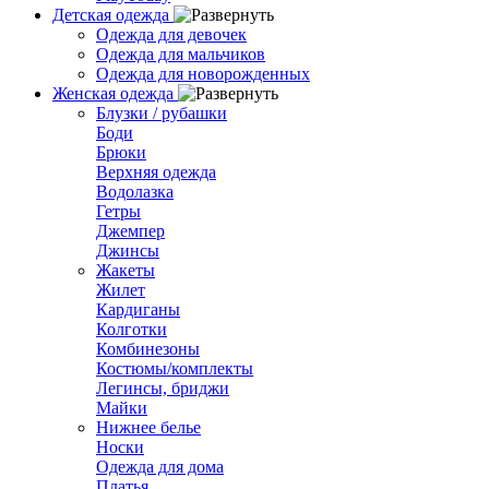
Детская одежда
Одежда для девочек
Одежда для мальчиков
Одежда для новорожденных
Женская одежда
Блузки / рубашки
Боди
Брюки
Верхняя одежда
Водолазка
Гетры
Джемпер
Джинсы
Жакеты
Жилет
Кардиганы
Колготки
Комбинезоны
Костюмы/комплекты
Легинсы, бриджи
Майки
Нижнее белье
Носки
Одежда для дома
Платья