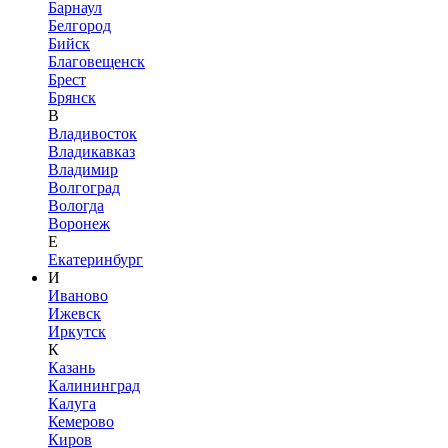
Барнаул
Белгород
Бийск
Благовещенск
Брест
Брянск
В
Владивосток
Владикавказ
Владимир
Волгоград
Вологда
Воронеж
Е
Екатеринбург
И
Иваново
Ижевск
Иркутск
К
Казань
Калининград
Калуга
Кемерово
Киров