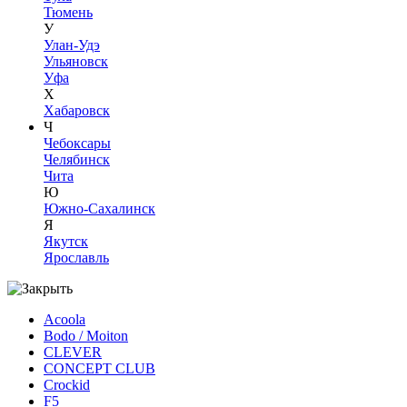
Тюмень
У
Улан-Удэ
Ульяновск
Уфа
Х
Хабаровск
Ч
Чебоксары
Челябинск
Чита
Ю
Южно-Сахалинск
Я
Якутск
Ярославль
Acoola
Bodo / Moiton
CLEVER
CONCEPT CLUB
Crockid
F5