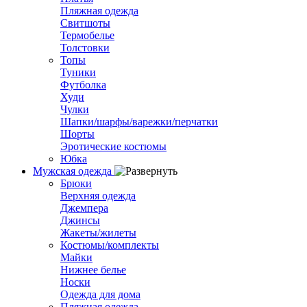
Пляжная одежда
Свитшоты
Термобелье
Толстовки
Топы
Туники
Футболка
Худи
Чулки
Шапки/шарфы/варежки/перчатки
Шорты
Эротические костюмы
Юбка
Мужская одежда
Брюки
Верхняя одежда
Джемпера
Джинсы
Жакеты/жилеты
Костюмы/комплекты
Майки
Нижнее белье
Носки
Одежда для дома
Пляжная одежда