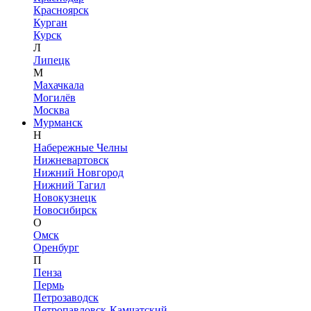
Красноярск
Курган
Курск
Л
Липецк
М
Махачкала
Могилёв
Москва
Мурманск
Н
Набережные Челны
Нижневартовск
Нижний Новгород
Нижний Тагил
Новокузнецк
Новосибирск
О
Омск
Оренбург
П
Пенза
Пермь
Петрозаводск
Петропавловск-Камчатский