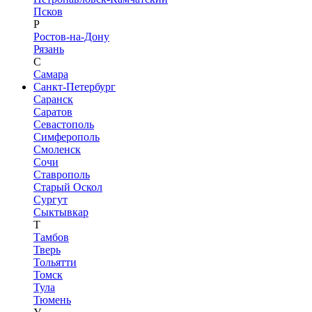
Псков
Р
Ростов-на-Дону
Рязань
С
Самара
Санкт-Петербург
Саранск
Саратов
Севастополь
Симферополь
Смоленск
Сочи
Ставрополь
Старый Оскол
Сургут
Сыктывкар
Т
Тамбов
Тверь
Тольятти
Томск
Тула
Тюмень