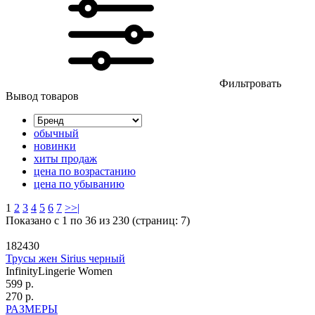
Фильтровать
Вывод товаров
обычный
новинки
хиты продаж
цена по возрастанию
цена по убыванию
1
2
3
4
5
6
7
>
>|
Показано с 1 по 36 из 230 (страниц: 7)
182430
Трусы жен Sirius черный
InfinityLingerie Women
599 р.
270 р.
РАЗМЕРЫ