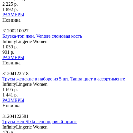
2 225 р.
1 892 р.
РАЗМЕРЫ
Новинка
31200210027
Блузка-топ жен. Ventere слоновая кость
InfinityLingerie Women
1 059 р.
901 р.
РАЗМЕРЫ
Новинка
31204122518
Трусы женские в наборе из 5 шт. Tantra цвет в ассортименте
InfinityLingerie Women
1 695 р.
1 441 р.
РАЗМЕРЫ
Новинка
31204122581
Трусы жен Sixta леопардовый принт
InfinityLingerie Women
476 р.