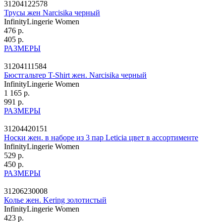
31204122578
Трусы жен Narcisika черный
InfinityLingerie Women
476 р.
405 р.
РАЗМЕРЫ
31204111584
Бюстгальтер T-Shirt жен. Narcisika черный
InfinityLingerie Women
1 165 р.
991 р.
РАЗМЕРЫ
31204420151
Носки жен. в наборе из 3 пар Leticia цвет в ассортименте
InfinityLingerie Women
529 р.
450 р.
РАЗМЕРЫ
31206230008
Колье жен. Kering золотистый
InfinityLingerie Women
423 р.