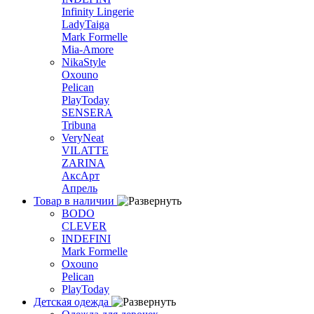
Infinity Lingerie
LadyTaiga
Mark Formelle
Mia-Amore
NikaStyle
Oxouno
Pelican
PlayToday
SENSERA
Tribuna
VeryNeat
VILATTE
ZARINA
АксАрт
Апрель
Товар в наличии
BODO
CLEVER
INDEFINI
Mark Formelle
Oxouno
Pelican
PlayToday
Детская одежда