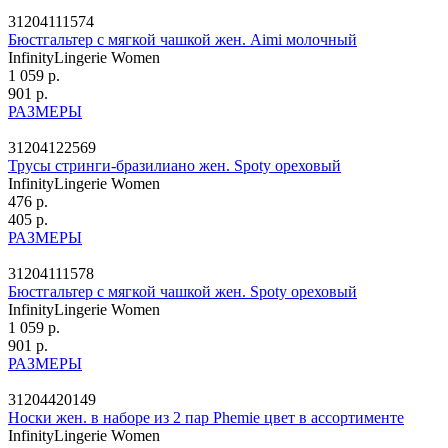
31204111574
Бюстгальтер с мягкой чашкой жен. Aimi молочный
InfinityLingerie Women
1 059 р.
901 р.
РАЗМЕРЫ
31204122569
Трусы стринги-бразилиано жен. Spoty ореховый
InfinityLingerie Women
476 р.
405 р.
РАЗМЕРЫ
31204111578
Бюстгальтер с мягкой чашкой жен. Spoty ореховый
InfinityLingerie Women
1 059 р.
901 р.
РАЗМЕРЫ
31204420149
Носки жен. в наборе из 2 пар Phemie цвет в ассортименте
InfinityLingerie Women