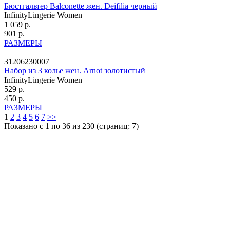
Бюстгальтер Balconette жен. Deifilia черный
InfinityLingerie Women
1 059 р.
901 р.
РАЗМЕРЫ
31206230007
Набор из 3 колье жен. Arnot золотистый
InfinityLingerie Women
529 р.
450 р.
РАЗМЕРЫ
1
2
3
4
5
6
7
>
>|
Показано с 1 по 36 из 230 (страниц: 7)