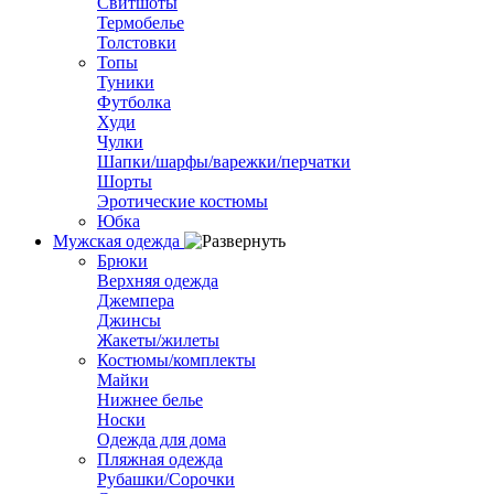
Свитшоты
Термобелье
Толстовки
Топы
Туники
Футболка
Худи
Чулки
Шапки/шарфы/варежки/перчатки
Шорты
Эротические костюмы
Юбка
Мужская одежда
Брюки
Верхняя одежда
Джемпера
Джинсы
Жакеты/жилеты
Костюмы/комплекты
Майки
Нижнее белье
Носки
Одежда для дома
Пляжная одежда
Рубашки/Сорочки