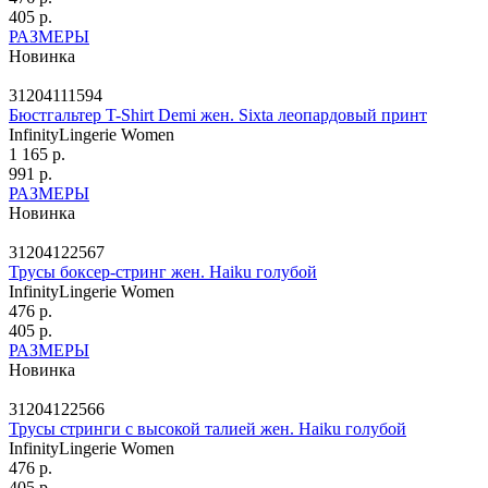
405 р.
РАЗМЕРЫ
Новинка
31204111594
Бюстгальтер T-Shirt Demi жен. Sixta леопардовый принт
InfinityLingerie Women
1 165 р.
991 р.
РАЗМЕРЫ
Новинка
31204122567
Трусы боксер-стринг жен. Haiku голубой
InfinityLingerie Women
476 р.
405 р.
РАЗМЕРЫ
Новинка
31204122566
Трусы стринги с высокой талией жен. Haiku голубой
InfinityLingerie Women
476 р.
405 р.