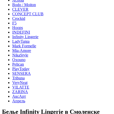
Acoola
Bodo / Moiton
CLEVER
CONCEPT CLUB
Crockid
F5
Hoops
INDEFINI
Infinity Lingerie
LadyTaiga
Mark Formelle
Mia-Amore
NikaStyle
Oxouno
Pelican
PlayToday
SENSERA
Tribuna
VeryNeat
VILATTE
ZARINA
АксАрт
Апрель
Белье Infinity Lingerie в Смоленске