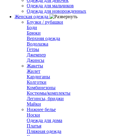
Одежда для девочек
Одежда для мальчиков
Одежда для новорожденных
Женская одежда
Блузки / рубашки
Боди
Брюки
Верхняя одежда
Водолазка
Гетры
Джемпер
Джинсы
Жакеты
Жилет
Кардиганы
Колготки
Комбинезоны
Костюмы/комплекты
Легинсы, бриджи
Майки
Нижнее белье
Носки
Одежда для дома
Платья
Пляжная одежда