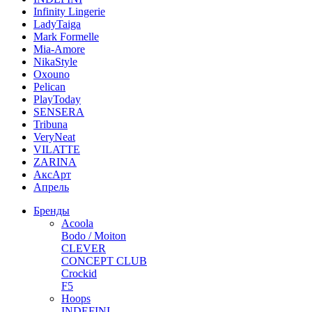
Infinity Lingerie
LadyTaiga
Mark Formelle
Mia-Amore
NikaStyle
Oxouno
Pelican
PlayToday
SENSERA
Tribuna
VeryNeat
VILATTE
ZARINA
АксАрт
Апрель
Бренды
Acoola
Bodo / Moiton
CLEVER
CONCEPT CLUB
Crockid
F5
Hoops
INDEFINI