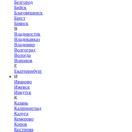
Белгород
Бийск
Благовещенск
Брест
Брянск
В
Владивосток
Владикавказ
Владимир
Волгоград
Вологда
Воронеж
Е
Екатеринбург
И
Иваново
Ижевск
Иркутск
К
Казань
Калининград
Калуга
Кемерово
Киров
Кострома