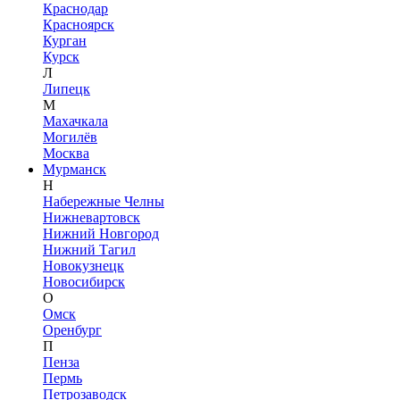
Краснодар
Красноярск
Курган
Курск
Л
Липецк
М
Махачкала
Могилёв
Москва
Мурманск
Н
Набережные Челны
Нижневартовск
Нижний Новгород
Нижний Тагил
Новокузнецк
Новосибирск
О
Омск
Оренбург
П
Пенза
Пермь
Петрозаводск