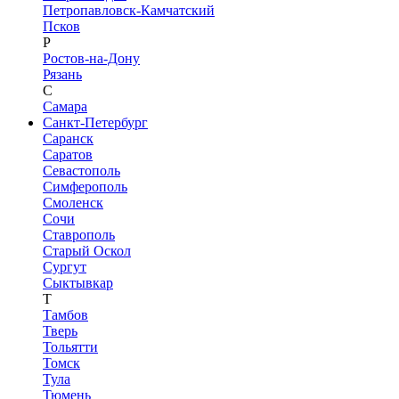
Петропавловск-Камчатский
Псков
Р
Ростов-на-Дону
Рязань
С
Самара
Санкт-Петербург
Саранск
Саратов
Севастополь
Симферополь
Смоленск
Сочи
Ставрополь
Старый Оскол
Сургут
Сыктывкар
Т
Тамбов
Тверь
Тольятти
Томск
Тула
Тюмень