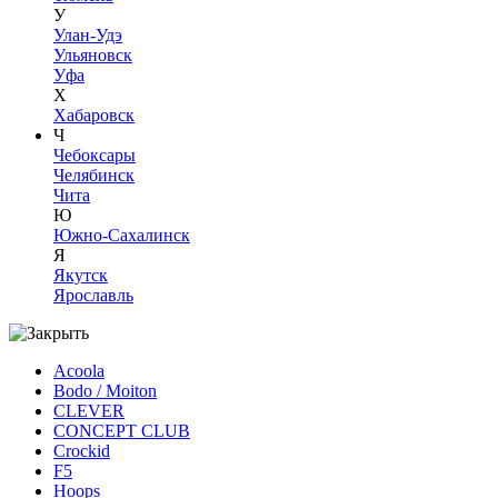
У
Улан-Удэ
Ульяновск
Уфа
Х
Хабаровск
Ч
Чебоксары
Челябинск
Чита
Ю
Южно-Сахалинск
Я
Якутск
Ярославль
Acoola
Bodo / Moiton
CLEVER
CONCEPT CLUB
Crockid
F5
Hoops