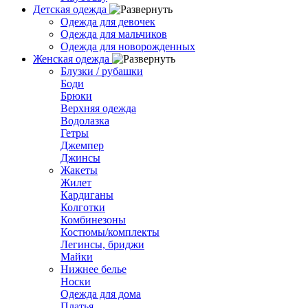
Детская одежда
Одежда для девочек
Одежда для мальчиков
Одежда для новорожденных
Женская одежда
Блузки / рубашки
Боди
Брюки
Верхняя одежда
Водолазка
Гетры
Джемпер
Джинсы
Жакеты
Жилет
Кардиганы
Колготки
Комбинезоны
Костюмы/комплекты
Легинсы, бриджи
Майки
Нижнее белье
Носки
Одежда для дома
Платья