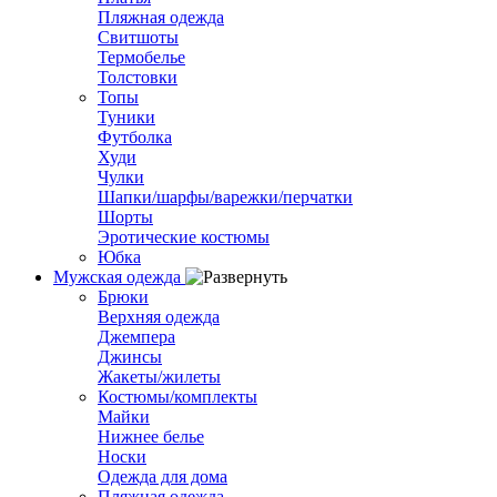
Пляжная одежда
Свитшоты
Термобелье
Толстовки
Топы
Туники
Футболка
Худи
Чулки
Шапки/шарфы/варежки/перчатки
Шорты
Эротические костюмы
Юбка
Мужская одежда
Брюки
Верхняя одежда
Джемпера
Джинсы
Жакеты/жилеты
Костюмы/комплекты
Майки
Нижнее белье
Носки
Одежда для дома
Пляжная одежда