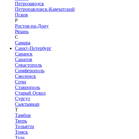
Петрозаводск
Петропавловск-Камчатский
Псков
Р
Ростов-на-Дону
Рязань
С
Самара
Санкт-Петербург
Саранск
Саратов
Севастополь
Симферополь
Смоленск
Сочи
Ставрополь
Старый Оскол
Сургут
Сыктывкар
Т
Тамбов
Тверь
Тольятти
Томск
Тула