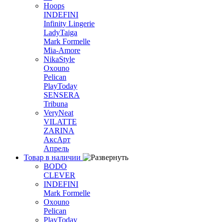
Hoops
INDEFINI
Infinity Lingerie
LadyTaiga
Mark Formelle
Mia-Amore
NikaStyle
Oxouno
Pelican
PlayToday
SENSERA
Tribuna
VeryNeat
VILATTE
ZARINA
АксАрт
Апрель
Товар в наличии
BODO
CLEVER
INDEFINI
Mark Formelle
Oxouno
Pelican
PlayToday