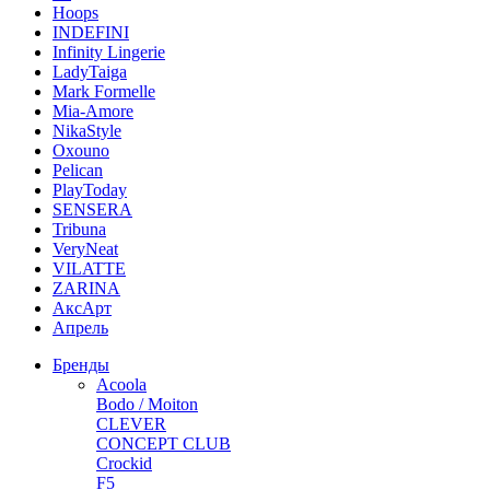
Hoops
INDEFINI
Infinity Lingerie
LadyTaiga
Mark Formelle
Mia-Amore
NikaStyle
Oxouno
Pelican
PlayToday
SENSERA
Tribuna
VeryNeat
VILATTE
ZARINA
АксАрт
Апрель
Бренды
Acoola
Bodo / Moiton
CLEVER
CONCEPT CLUB
Crockid
F5