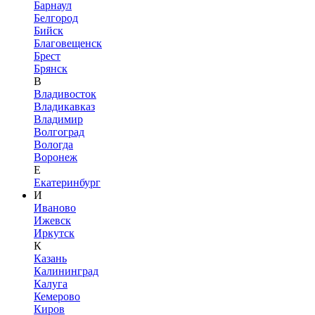
Барнаул
Белгород
Бийск
Благовещенск
Брест
Брянск
В
Владивосток
Владикавказ
Владимир
Волгоград
Вологда
Воронеж
Е
Екатеринбург
И
Иваново
Ижевск
Иркутск
К
Казань
Калининград
Калуга
Кемерово
Киров