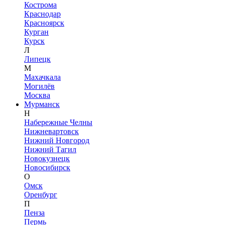
Кострома
Краснодар
Красноярск
Курган
Курск
Л
Липецк
М
Махачкала
Могилёв
Москва
Мурманск
Н
Набережные Челны
Нижневартовск
Нижний Новгород
Нижний Тагил
Новокузнецк
Новосибирск
О
Омск
Оренбург
П
Пенза
Пермь