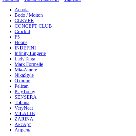
Acoola
Bodo / Moiton
CLEVER
CONCEPT CLUB
Crockid
F5
Hoops
INDEFINI
Infinity Lingerie
LadyTaiga
Mark Formelle
Mia-Amore
NikaStyle
Oxouno
Pelican
PlayToday
SENSERA
Tribuna
VeryNeat
VILATTE
ZARINA
АксАрт
Апрель