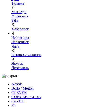
Тюмень
У
Улан-Удэ
Ульяновск
Уфа
Х
Хабаровск
Ч
Чебоксары
Челябинск
Чита
Ю
Южно-Сахалинск
Я
Якутск
Ярославль
Acoola
Bodo / Moiton
CLEVER
CONCEPT CLUB
Crockid
F5