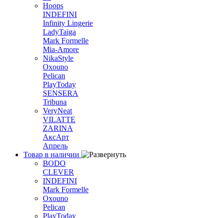
Hoops
INDEFINI
Infinity Lingerie
LadyTaiga
Mark Formelle
Mia-Amore
NikaStyle
Oxouno
Pelican
PlayToday
SENSERA
Tribuna
VeryNeat
VILATTE
ZARINA
АксАрт
Апрель
Товар в наличии
BODO
CLEVER
INDEFINI
Mark Formelle
Oxouno
Pelican
PlayToday