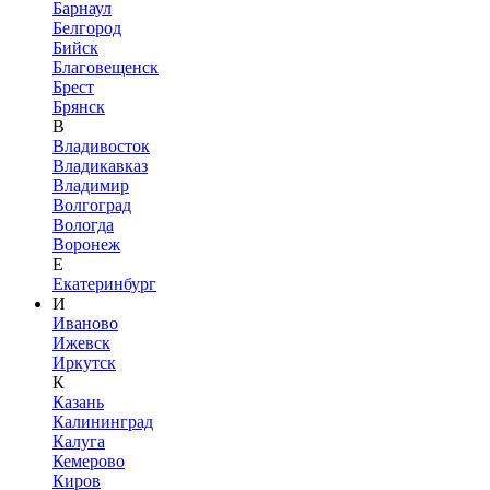
Барнаул
Белгород
Бийск
Благовещенск
Брест
Брянск
В
Владивосток
Владикавказ
Владимир
Волгоград
Вологда
Воронеж
Е
Екатеринбург
И
Иваново
Ижевск
Иркутск
К
Казань
Калининград
Калуга
Кемерово
Киров