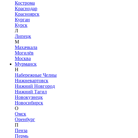
Кострома
Краснодар
Красноярск
Курган
Курск
Л
Липецк
М
Махачкала
Могилёв
Москва
Мурманск
Н
Набережные Челны
Нижневартовск
Нижний Новгород
Нижний Тагил
Новокузнецк
Новосибирск
О
Омск
Оренбург
П
Пенза
Пермь