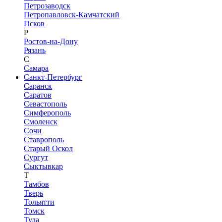
Петрозаводск
Петропавловск-Камчатский
Псков
Р
Ростов-на-Дону
Рязань
С
Самара
Санкт-Петербург
Саранск
Саратов
Севастополь
Симферополь
Смоленск
Сочи
Ставрополь
Старый Оскол
Сургут
Сыктывкар
Т
Тамбов
Тверь
Тольятти
Томск
Тула