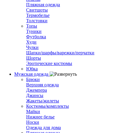
Пляжная одежда
Свитшоты
Термобелье
Толстовки
Топы
Туники
Футболка
Худи
Чулки
Шапки/шарфы/варежки/перчатки
Шорты
Эротические костюмы
Юбка
Мужская одежда
Брюки
Верхняя одежда
Джемпера
Джинсы
Жакеты/жилеты
Костюмы/комплекты
Майки
Нижнее белье
Носки
Одежда для дома
Пляжная одежда