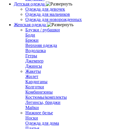
Детская одежда
Одежда для девочек
Одежда для мальчиков
Одежда для новорожденных
Женская одежда
Блузки / рубашки
Боди
Брюки
Верхняя одежда
Водолазка
Гетры
Джемпер
Джинсы
Жакеты
Жилет
Кардиганы
Колготки
Комбинезоны
Костюмы/комплекты
Легинсы, бриджи
Майки
Нижнее белье
Носки
Одежда для дома
Платья