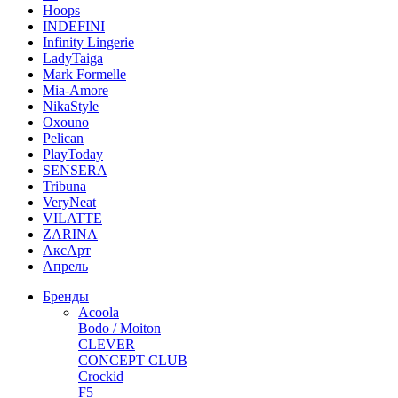
Hoops
INDEFINI
Infinity Lingerie
LadyTaiga
Mark Formelle
Mia-Amore
NikaStyle
Oxouno
Pelican
PlayToday
SENSERA
Tribuna
VeryNeat
VILATTE
ZARINA
АксАрт
Апрель
Бренды
Acoola
Bodo / Moiton
CLEVER
CONCEPT CLUB
Crockid
F5