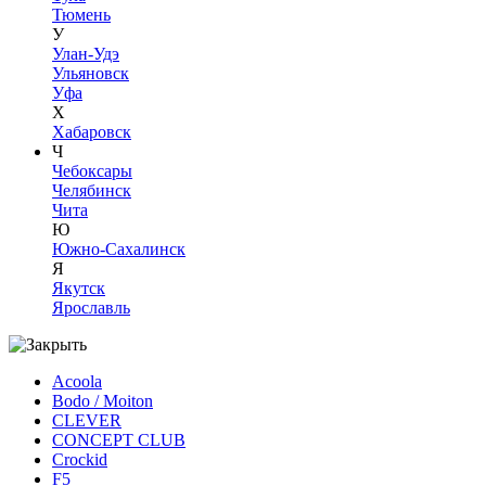
Тюмень
У
Улан-Удэ
Ульяновск
Уфа
Х
Хабаровск
Ч
Чебоксары
Челябинск
Чита
Ю
Южно-Сахалинск
Я
Якутск
Ярославль
Acoola
Bodo / Moiton
CLEVER
CONCEPT CLUB
Crockid
F5