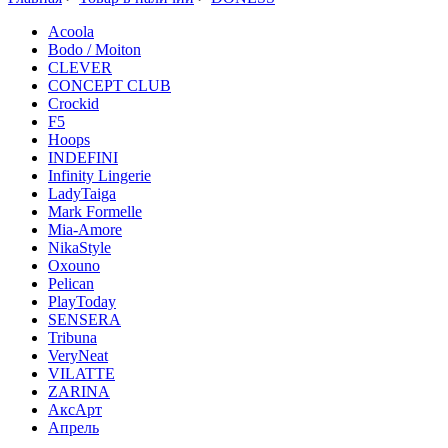
Acoola
Bodo / Moiton
CLEVER
CONCEPT CLUB
Crockid
F5
Hoops
INDEFINI
Infinity Lingerie
LadyTaiga
Mark Formelle
Mia-Amore
NikaStyle
Oxouno
Pelican
PlayToday
SENSERA
Tribuna
VeryNeat
VILATTE
ZARINA
АксАрт
Апрель