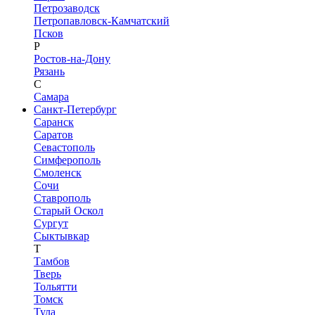
Петрозаводск
Петропавловск-Камчатский
Псков
Р
Ростов-на-Дону
Рязань
С
Самара
Санкт-Петербург
Саранск
Саратов
Севастополь
Симферополь
Смоленск
Сочи
Ставрополь
Старый Оскол
Сургут
Сыктывкар
Т
Тамбов
Тверь
Тольятти
Томск
Тула