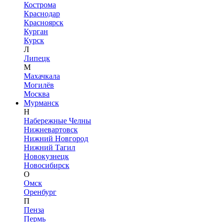
Кострома
Краснодар
Красноярск
Курган
Курск
Л
Липецк
М
Махачкала
Могилёв
Москва
Мурманск
Н
Набережные Челны
Нижневартовск
Нижний Новгород
Нижний Тагил
Новокузнецк
Новосибирск
О
Омск
Оренбург
П
Пенза
Пермь