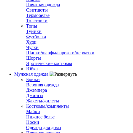
Пляжная одежда
Свитшоты
Термобелье
Толстовки
Топы
Туники
Футболка
Худи
Чулки
Шапки/шарфы/варежки/перчатки
Шорты
Эротические костюмы
Юбка
Мужская одежда
Брюки
Верхняя одежда
Джемпера
Джинсы
Жакеты/жилеты
Костюмы/комплекты
Майки
Нижнее белье
Носки
Одежда для дома
Пляжная одежда