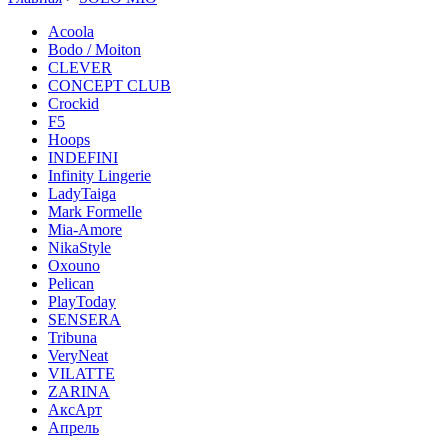
Acoola
Bodo / Moiton
CLEVER
CONCEPT CLUB
Crockid
F5
Hoops
INDEFINI
Infinity Lingerie
LadyTaiga
Mark Formelle
Mia-Amore
NikaStyle
Oxouno
Pelican
PlayToday
SENSERA
Tribuna
VeryNeat
VILATTE
ZARINA
АксАрт
Апрель