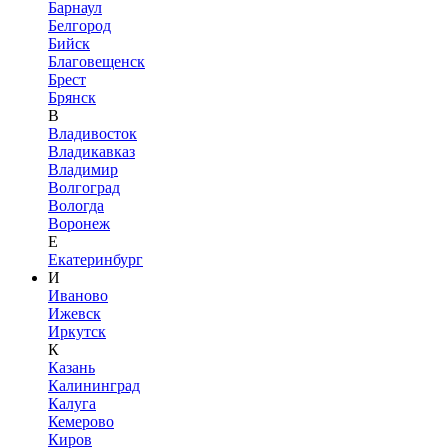
Барнаул
Белгород
Бийск
Благовещенск
Брест
Брянск
В
Владивосток
Владикавказ
Владимир
Волгоград
Вологда
Воронеж
Е
Екатеринбург
И
Иваново
Ижевск
Иркутск
К
Казань
Калининград
Калуга
Кемерово
Киров