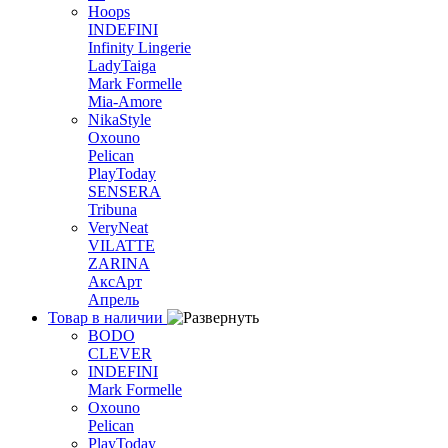
Hoops
INDEFINI
Infinity Lingerie
LadyTaiga
Mark Formelle
Mia-Amore
NikaStyle
Oxouno
Pelican
PlayToday
SENSERA
Tribuna
VeryNeat
VILATTE
ZARINA
АксАрт
Апрель
Товар в наличии
BODO
CLEVER
INDEFINI
Mark Formelle
Oxouno
Pelican
PlayToday