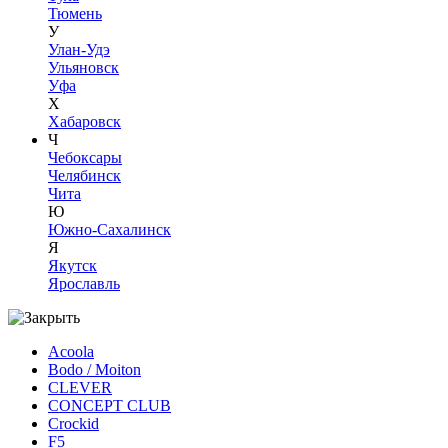
Тюмень
У
Улан-Удэ
Ульяновск
Уфа
Х
Хабаровск
Ч
Чебоксары
Челябинск
Чита
Ю
Южно-Сахалинск
Я
Якутск
Ярославль
Acoola
Bodo / Moiton
CLEVER
CONCEPT CLUB
Crockid
F5