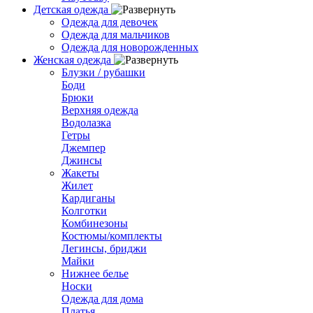
Детская одежда
Одежда для девочек
Одежда для мальчиков
Одежда для новорожденных
Женская одежда
Блузки / рубашки
Боди
Брюки
Верхняя одежда
Водолазка
Гетры
Джемпер
Джинсы
Жакеты
Жилет
Кардиганы
Колготки
Комбинезоны
Костюмы/комплекты
Легинсы, бриджи
Майки
Нижнее белье
Носки
Одежда для дома
Платья