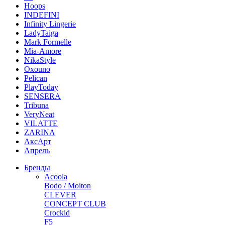
Hoops
INDEFINI
Infinity Lingerie
LadyTaiga
Mark Formelle
Mia-Amore
NikaStyle
Oxouno
Pelican
PlayToday
SENSERA
Tribuna
VeryNeat
VILATTE
ZARINA
АксАрт
Апрель
Бренды
Acoola
Bodo / Moiton
CLEVER
CONCEPT CLUB
Crockid
F5